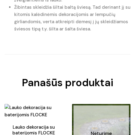
Žibintas skleidžia šiltai baltą šviesą. Tad derinant jį su
kitomis kalėdinėmis dekoracijomis ar lempučių
girliandomis, verta atkreipti dėmesį į jų skleidžiamos
šviesos tipą t.y. šilta ar šalta šviesa.
Panašūs produktai
Lauko dekoracija su
baterijomis FLOCKE
Neturime