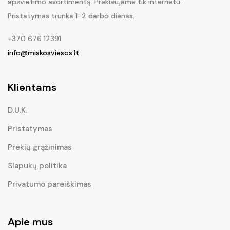
apšvietimo asortimentą. Prekiaujame tik internetu.
Pristatymas trunka 1-2 darbo dienas.
+370 676 12391
info@miskosviesos.lt
Klientams
D.U.K.
Pristatymas
Prekių grąžinimas
Slapukų politika
Privatumo pareiškimas
Apie mus