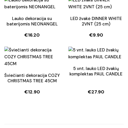
was:
is:
was:
is:
€211.00.
€158.25.
€8.50.
€6.50.
Lauko dekoracija su
LED žvakė DINNER WHITE
baterijomis NEONANGEL
2VNT (25 cm)
€
16.20
€
9.90
5 vnt. lauko LED žvakių
komplektas PAUL CANDLE
Šviečianti dekoracija COZY
CHRISTMAS TREE 45CM
€
12.90
€
27.90