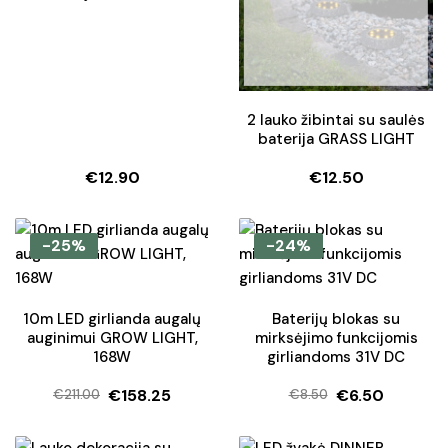
2 lauko žibintai su saulės
baterija GRASS LIGHT
€
12.90
€
12.50
-25%
-24%
10m LED girlianda augalų
Baterijų blokas su
auginimui GROW LIGHT,
mirksėjimo funkcijomis
168W
girliandoms 31V DC
€
158.25
€
6.50
€
211.00
€
8.50
Original
Current
Original
Current
price
price
price
price