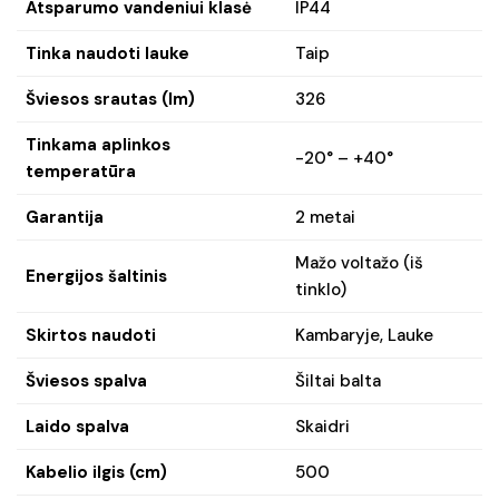
Atsparumo vandeniui klasė
IP44
Tinka naudoti lauke
Taip
Šviesos srautas (lm)
326
Tinkama aplinkos
-20° – +40°
temperatūra
Garantija
2 metai
Mažo voltažo (iš
Energijos šaltinis
tinklo)
Skirtos naudoti
Kambaryje, Lauke
Šviesos spalva
Šiltai balta
Laido spalva
Skaidri
Kabelio ilgis (cm)
500