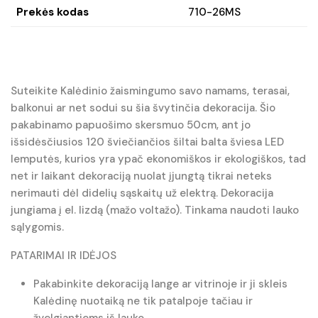
Prekės kodas
710-26MS
Suteikite Kalėdinio žaismingumo savo namams, terasai,
balkonui ar net sodui su šia švytinčia dekoracija. Šio
pakabinamo papuošimo skersmuo 50cm, ant jo
išsidėsčiusios 120 šviečiančios šiltai balta šviesa LED
lemputės, kurios yra ypač ekonomiškos ir ekologiškos, tad
net ir laikant dekoraciją nuolat įjungtą tikrai neteks
nerimauti dėl didelių sąskaitų už elektrą. Dekoracija
jungiama į el. lizdą (mažo voltažo). Tinkama naudoti lauko
sąlygomis.
PATARIMAI IR IDĖJOS
Pakabinkite dekoraciją lange ar vitrinoje ir ji skleis
Kalėdinę nuotaiką ne tik patalpoje tačiau ir
žvelgiantiems iš lauko.