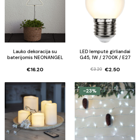
Lauko dekoracija su
LED lemputė girliandai
baterijomis NEONANGEL
G45, 1W / 2700K / E27
€
16.20
€
2.50
€
3.20
Original
Current
price
price
was:
is:
-23%
€3.20.
€2.50.