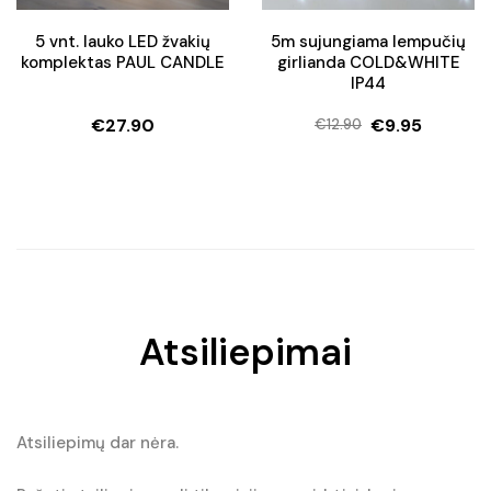
5 vnt. lauko LED žvakių
5m sujungiama lempučių
komplektas PAUL CANDLE
girlianda COLD&WHITE
IP44
€
27.90
€
9.95
€
12.90
Original
Current
price
price
was:
is:
€12.90.
€9.95.
Atsiliepimai
Atsiliepimų dar nėra.