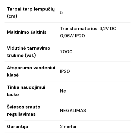
Tarpai tarp lempučių
5
(cm)
Transformatorius: 3,2V DC
Maitinimo šaltinis
0,96W IP20
Vidutinė tarnavimo
7000
trukmė (val.)
Atsparumo vandeniui
IP20
klasė
Tinka naudojimui
Ne
lauke
Šviesos srauto
NEGALIMAS
reguliavimas
Garantija
2 metai