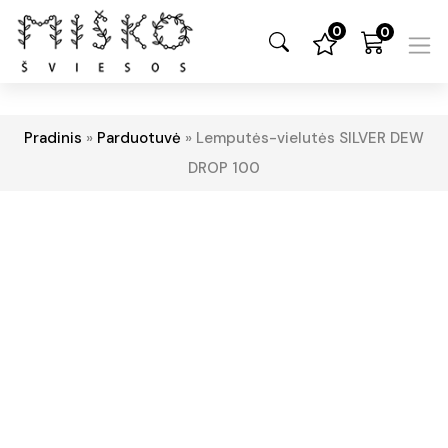
0
0
Pradinis
»
Parduotuvė
»
Lemputės-vielutės SILVER DEW
DROP 100