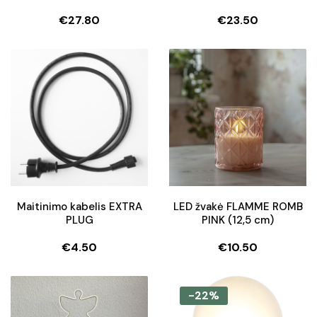
€
27.80
€
23.50
Maitinimo kabelis EXTRA
LED žvakė FLAMME ROMB
PLUG
PINK (12,5 cm)
€
4.50
€
10.50
-22%