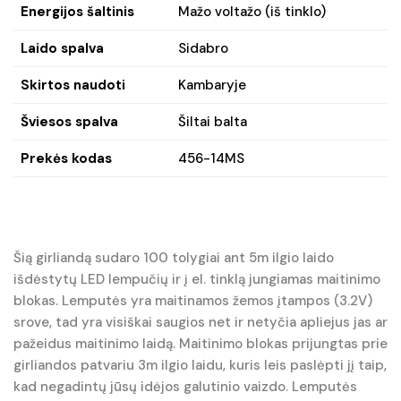
Energijos šaltinis
Mažo voltažo (iš tinklo)
Laido spalva
Sidabro
Skirtos naudoti
Kambaryje
Šviesos spalva
Šiltai balta
Prekės kodas
456-14MS
Šią girliandą sudaro 100 tolygiai ant 5m ilgio laido
išdėstytų LED lempučių ir į el. tinklą jungiamas maitinimo
blokas. Lemputės yra maitinamos žemos įtampos (3.2V)
srove, tad yra visiškai saugios net ir netyčia apliejus jas ar
pažeidus maitinimo laidą. Maitinimo blokas prijungtas prie
girliandos patvariu 3m ilgio laidu, kuris leis paslėpti jį taip,
kad negadintų jūsų idėjos galutinio vaizdo. Lemputės