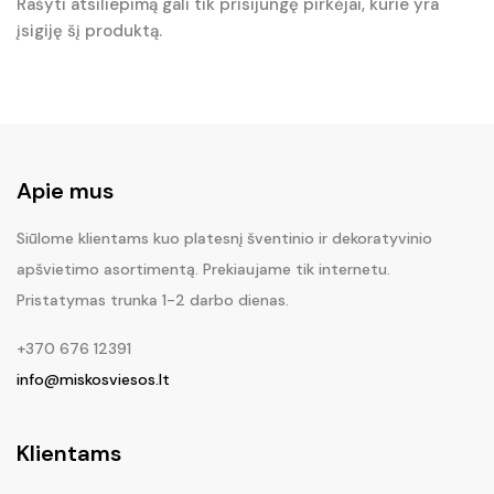
Rašyti atsiliepimą gali tik prisijungę pirkėjai, kurie yra
įsigiję šį produktą.
Apie mus
Siūlome klientams kuo platesnį šventinio ir dekoratyvinio
apšvietimo asortimentą. Prekiaujame tik internetu.
Pristatymas trunka 1-2 darbo dienas.
+370 676 12391
info@miskosviesos.lt
Klientams