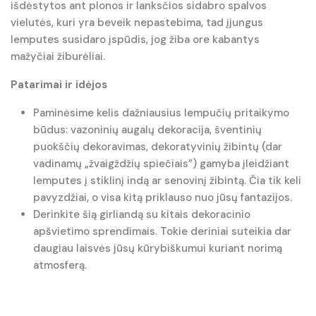
išdėstytos ant plonos ir lanksčios sidabro spalvos
vielutės, kuri yra beveik nepastebima, tad įjungus
lemputes susidaro įspūdis, jog žiba ore kabantys
mažyčiai žiburėliai.
Patarimai ir idėjos
Paminėsime kelis dažniausius lempučių pritaikymo
būdus: vazoninių augalų dekoracija, šventinių
puokščių dekoravimas, dekoratyvinių žibintų (dar
vadinamų „žvaigždžių spiečiais”) gamyba įleidžiant
lemputes į stiklinį indą ar senovinį žibintą. Čia tik keli
pavyzdžiai, o visa kitą priklauso nuo jūsų fantazijos.
Derinkite šią girliandą su kitais dekoracinio
apšvietimo sprendimais. Tokie deriniai suteikia dar
daugiau laisvės jūsų kūrybiškumui kuriant norimą
atmosferą.