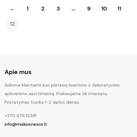
←
1
2
3
…
9
10
11
12
Apie mus
Siūlome klientams kuo platesnį šventinio ir dekoratyvinio
apšvietimo asortimentą. Prekiaujame tik internetu.
Pristatymas trunka 1-2 darbo dienas.
+370 676 12391
info@miskosviesos.lt