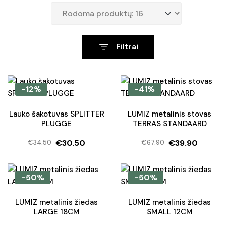
Filtrai
-12%
-41%
Lauko šakotuvas SPLITTER
LUMIZ metalinis stovas
PLUGGE
TERRAS STANDAARD
€
30.50
€
39.90
€
34.50
€
67.90
Original
Current
Original
Current
price
price
price
price
was:
is:
was:
is:
-50%
-50%
€34.50.
€30.50.
€67.90.
€39.90.
LUMIZ metalinis žiedas
LUMIZ metalinis žiedas
LARGE 18CM
SMALL 12CM