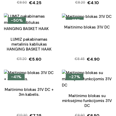
€
4.25
€
4.10
€
8.50
€
8.20
Original
Current
Original
Current
price
price
price
price
was:
is:
was:
is:
-50%
-42%
€8.50.
€4.25.
€8.20.
€4.10.
Maitinimo blokas 31V DC
LUMIZ pakabinamas
metalinis kabliukas
HANGING BASKET HAAK
€
5.60
€
4.90
€
11.20
€
8.45
Original
Current
Original
Current
price
price
price
price
was:
is:
was:
is:
-41%
-27%
€11.20.
€5.60.
€8.45.
€4.90.
Maitinimo blokas 31V DC +
3m kabelis.
Maitinimo blokas su
mirksėjimo funkcijomis 31V
DC
€
7.25
€
6.50
€
12.30
€
8.90