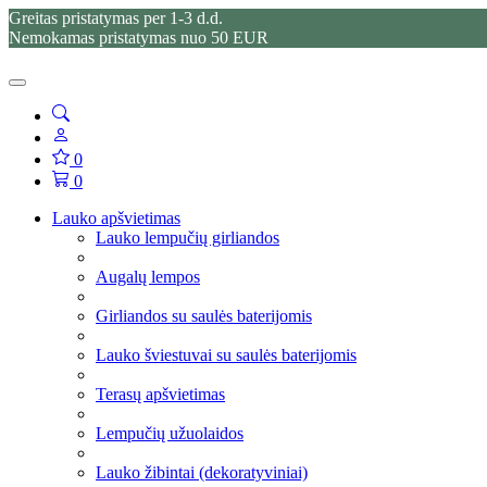
Greitas pristatymas per 1-3 d.d.
Nemokamas pristatymas nuo 50 EUR
0
0
Lauko apšvietimas
Lauko lempučių girliandos
Augalų lempos
Girliandos su saulės baterijomis
Lauko šviestuvai su saulės baterijomis
Terasų apšvietimas
Lempučių užuolaidos
Lauko žibintai (dekoratyviniai)