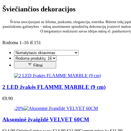
Šviečiančios dekoracijos
Šviesa asocijuojasi su šiluma, jaukumu, elegancija, estetika. Būtent tokį įspū
pasirinkimo galimybes – mūsų asortimente spindinčių dekoracijų įvairovė maloniai
O mėgstantys realizuoti savas idėjas mūsų el. parduotuvėje
Rodoma 1–16 iš 151
Filtrai
2 LED žvakės FLAMME MARBLE (9 cm)
€
9.90
-20%
Aksominė žvaigždė VELVET 60CM
€
14.90
Original price was: €14.90.
€
11.90
Current price is: €11.90.