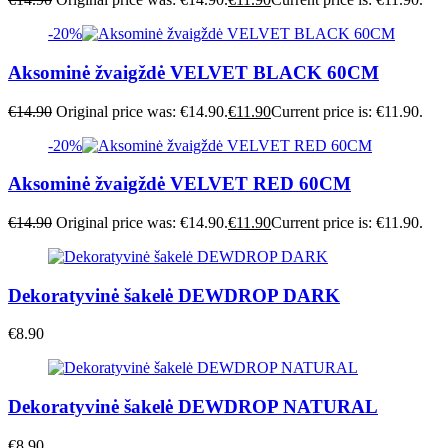
-20%
Aksominė žvaigždė VELVET BLACK 60CM
€
14.90
Original price was: €14.90.
€
11.90
Current price is: €11.90.
-20%
Aksominė žvaigždė VELVET RED 60CM
€
14.90
Original price was: €14.90.
€
11.90
Current price is: €11.90.
Dekoratyvinė šakelė DEWDROP DARK
€
8.90
Dekoratyvinė šakelė DEWDROP NATURAL
€
8.90