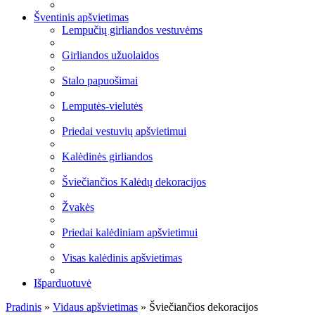
Šventinis apšvietimas
Lempučių girliandos vestuvėms
Girliandos užuolaidos
Stalo papuošimai
Lemputės-vielutės
Priedai vestuvių apšvietimui
Kalėdinės girliandos
Šviečiančios Kalėdų dekoracijos
Žvakės
Priedai kalėdiniam apšvietimui
Visas kalėdinis apšvietimas
Išparduotuvė
Pradinis
»
Vidaus apšvietimas
»
Šviečiančios dekoracijos