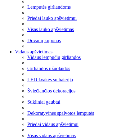
Lemputės girliandoms
Priedai lauko apšvietimui
Visas lauko apšvietimas
Dovanų kuponas
Vidaus apšvietimas
Vidaus lempučių girliandos
Girliandos užuolaidos
LED žvakės su baterija
Šviečiančios dekoracijos
Stikliniai gaubtai
Dekoratyvinės spalvotos lemputės
Priedai vidaus apšvietimui
Visas vidaus apšvietimas