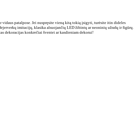
idaus patalpose. Jei nuspręsite vieną kitą tokią įsigyti, turėsite itin dideles
jerverkų imitacijų, klasika alsuojančių LED žibintų ar neoninių užrašų ir figūrų.
alias dekoracijas konkrečiai šventei ar kasdieniam dekorui!