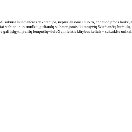
dį sukuria šviečiančios dekoracijos, nepriklausomai nuo to, ar naudojamos lauke, ar v
 stebina: nuo smulkių girliandų su baterijomis iki masyvių šviečiančių burbulų, fe
 gali įsigyti įvairių lempučių-vielučių ir leistis kūrybos keliais – sukurkite unik