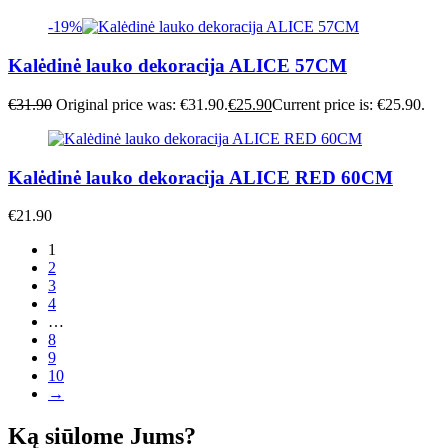
-19%
Kalėdinė lauko dekoracija ALICE 57CM
€
31.90
Original price was: €31.90.
€
25.90
Current price is: €25.90.
Kalėdinė lauko dekoracija ALICE RED 60CM
€
21.90
1
2
3
4
…
8
9
10
→
Ką siūlome Jums?