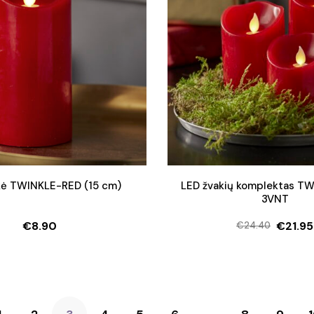
kė TWINKLE-RED (15 cm)
LED žvakių komplektas T
3VNT
€
8.90
€
21.95
€
24.40
Origina
Curren
price
price
was:
is:
€24.40
€21.95