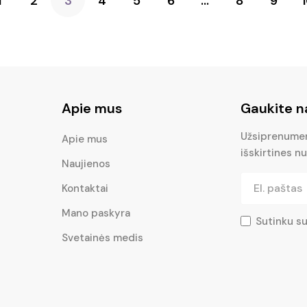
1
2
3
4
5
6
…
8
9
Apie mus
Gaukite n
Užsiprenumera
Apie mus
išskirtines nu
Naujienos
Kontaktai
Mano paskyra
Sutinku s
Svetainės medis