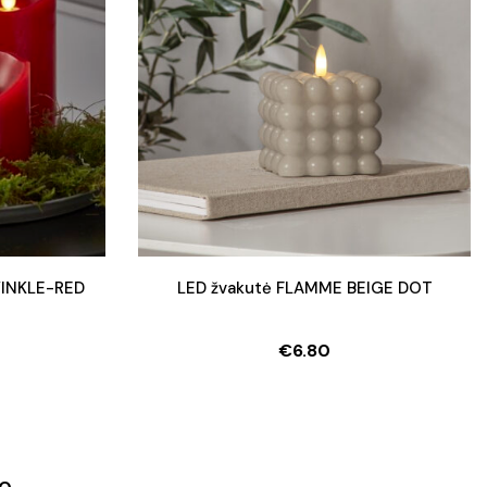
WINKLE-RED
LED žvakutė FLAMME BEIGE DOT
€
6.80
l
t
.
.