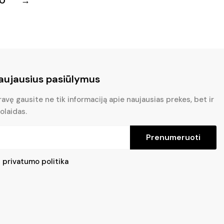
10
→
aujausius pasiūlymus
vę gausite ne tik informaciją apie naujausias prekes, bet ir
olaidas.
Prenumeruoti
u
privatumo politika