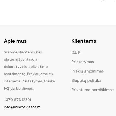
←
Apie mus
Klientams
Siūlome klientams kuo
D.U.K.
platesnį šventinio ir
Pristatymas
dekoratyvinio apšvietimo
Prekių grąžinimas
asortimentą. Prekiaujame tik
Slapukų politika
internetu. Pristatymas trunka
1-2 darbo dienas.
Privatumo pareiškimas
+370 676 12391
info@miskosviesos.lt