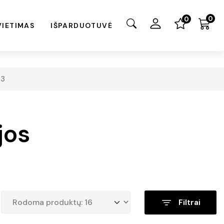
0
0
VIETIMAS
IŠPARDUOTUVĖ
 3
jos
Filtrai