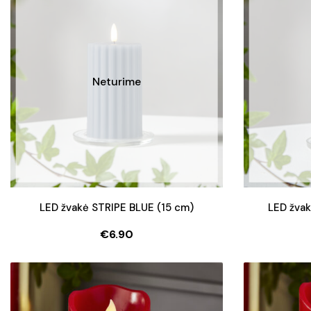
Neturime
LED žvakė STRIPE BLUE (15 cm)
LED žva
€
6.90