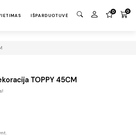
0
0
VIETIMAS
IŠPARDUOTUVĖ
M
dekoracija TOPPY 45CM
s!
vnt.