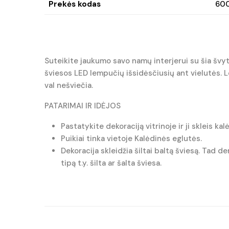
Prekės kodas
60
Suteikite jaukumo savo namų interjerui su šia švyt
šviesos LED lempučių išsidėsčiusių ant vielutės. Le
val nešviečia.
PATARIMAI IR IDĖJOS
Pastatykite dekoraciją vitrinoje ir ji skleis ka
Puikiai tinka vietoje Kalėdinės eglutės.
Dekoracija skleidžia šiltai baltą šviesą. Tad d
tipą t.y. šilta ar šalta šviesa.