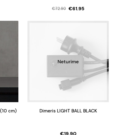
€
61.95
€
72.90
Original
Current
price
price
was:
is:
€72.90.
€61.95.
Neturime
(10 cm)
Dimeris LIGHT BALL BLACK
€
19.90