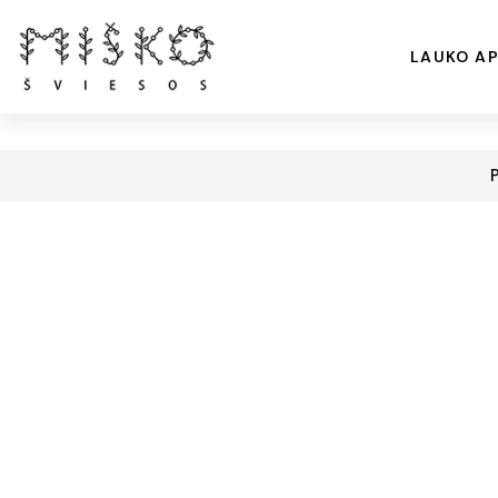
LAUKO AP
P