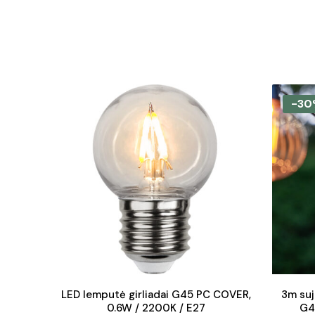
-30
LED lemputė girliadai G45 PC COVER,
3m suj
0.6W / 2200K / E27
G4