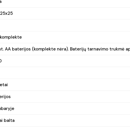
a
25x25
 komplekte
nt. AA baterijos (komplekte nėra). Baterijų tarnavimo trukmė ap
0
etai
erijos
baryje
ai balta