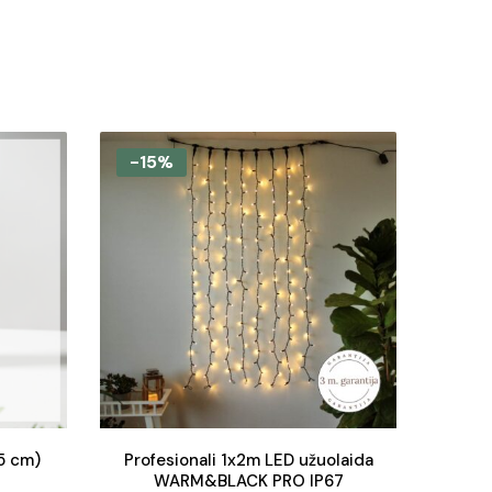
-15%
5 cm)
Profesionali 1x2m LED užuolaida
WARM&BLACK PRO IP67