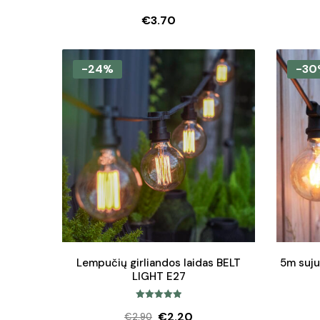
€
3.70
-24%
-30
Lempučių girliandos laidas BELT
5m suju
LIGHT E27
Įvertinimas:
€
2.20
€
2.90
5.00
iš 5