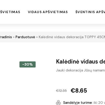
ŠVIETIMAS
VIDAUS APŠVIETIMAS
ŠVENTINIS APŠ
radinis
»
Parduotuvė
»
Kalėdinė vidaus dekoracija TOPPY 45C
Kalėdinė vidaus 
-30%
Jauki dekoracija Jūsų namam
€
8.65
€
12.35
Original
Current
price
price
Sandėlyje turime
: iki 20 