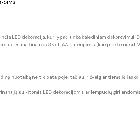
0-51MS
inčia LED dekoracija, kuri ypač tinka kalėdiniam dekoravimui. 
mputės maitinamos 3 vnt. AA baterijomis (komplekte nėra). Veiki
lėdinę nuotaiką ne tik patalpoje, tačiau ir žvelgiantiems iš lauko.
erinant ją su kitomis LED dekoracijomis ar lempučių girliandomis