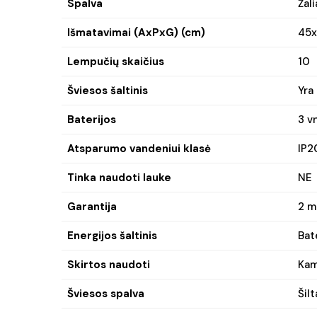
Spalva
Žali
Išmatavimai (AxPxG) (cm)
45x
Lempučių skaičius
10
Šviesos šaltinis
Yra
Baterijos
3 v
Atsparumo vandeniui klasė
IP2
Tinka naudoti lauke
NE
Garantija
2 m
Energijos šaltinis
Bat
Skirtos naudoti
Kam
Šviesos spalva
Šilt