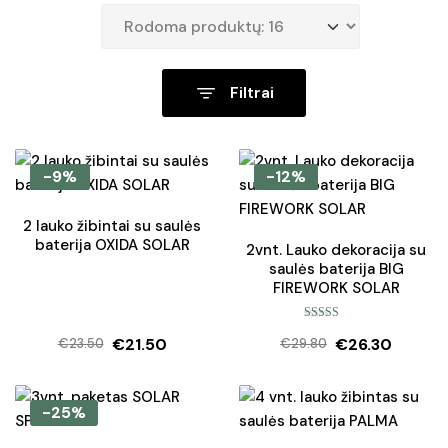
Filtrai
-9%
-12%
2 lauko žibintai su saulės
baterija OXIDA SOLAR
2vnt. Lauko dekoracija su
saulės baterija BIG
FIREWORK SOLAR
Įvertinimas:
€
21.50
€
26.30
5.00
iš 5
€
23.50
€
29.80
Original
Current
Original
Current
price
price
price
price
was:
is:
was:
is:
-25%
€23.50.
€21.50.
€29.80.
€26.30.