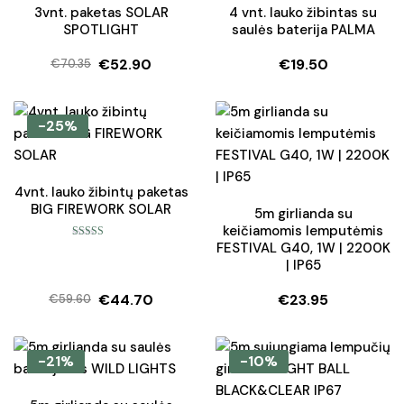
3vnt. paketas SOLAR
4 vnt. lauko žibintas su
SPOTLIGHT
saulės baterija PALMA
€
52.90
€
19.50
€
70.35
Original
Current
price
price
was:
is:
-25%
€70.35.
€52.90.
4vnt. lauko žibintų paketas
BIG FIREWORK SOLAR
5m girlianda su
keičiamomis lemputėmis
FESTIVAL G40, 1W | 2200K
Įvertinimas:
5.00
iš 5
| IP65
€
44.70
€
23.95
€
59.60
Original
Current
price
price
was:
is:
-21%
-10%
€59.60.
€44.70.