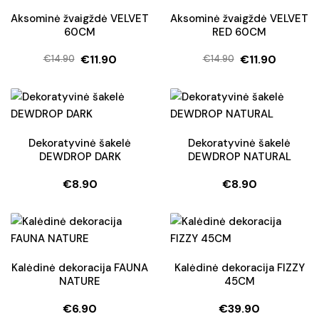
Aksominė žvaigždė VELVET
Aksominė žvaigždė VELVET
60CM
RED 60CM
€
11.90
€
11.90
€
14.90
€
14.90
Original
Current
Original
Current
price
price
price
price
was:
is:
was:
is:
€14.90.
€11.90.
€14.90.
€11.90.
Dekoratyvinė šakelė
Dekoratyvinė šakelė
DEWDROP DARK
DEWDROP NATURAL
€
8.90
€
8.90
Kalėdinė dekoracija FAUNA
Kalėdinė dekoracija FIZZY
NATURE
45CM
€
6.90
€
39.90