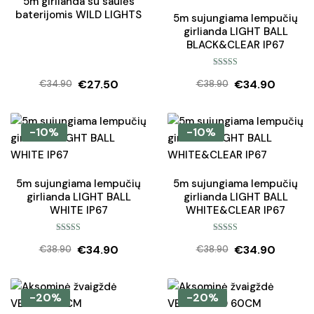
5m girlianda su saulės
baterijomis WILD LIGHTS
5m sujungiama lempučių
girlianda LIGHT BALL
BLACK&CLEAR IP67
Įvertinimas:
€
27.50
€
34.90
5.00
iš 5
€
34.90
€
38.90
Original
Current
Original
Current
price
price
price
price
was:
is:
was:
is:
-10%
-10%
€34.90.
€27.50.
€38.90.
€34.90.
5m sujungiama lempučių
5m sujungiama lempučių
girlianda LIGHT BALL
girlianda LIGHT BALL
WHITE IP67
WHITE&CLEAR IP67
Įvertinimas:
Įvertinimas:
€
34.90
€
34.90
5.00
iš 5
5.00
iš 5
€
38.90
€
38.90
Original
Current
Original
Current
price
price
price
price
was:
is:
was:
is:
-20%
-20%
€38.90.
€34.90.
€38.90.
€34.90.