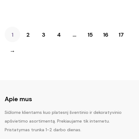
1
2
3
4
…
15
16
17
→
Apie mus
Siūlome klientams kuo platesnį šventinio ir dekoratyvinio
apšvietimo asortimentą. Prekiaujame tik internetu.
Pristatymas trunka 1-2 darbo dienas.