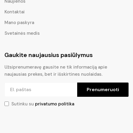
Naujienos
Kontaktai
Mano paskyra
Svetainės medis
Gaukite naujausius pasiūlymus
Užsiprenumeravę gausite ne tik informaciją apie
naujausias prekes, bet ir išskirtines nuolaidas.
Prenumeruoti
Sutinku su
privatumo politika