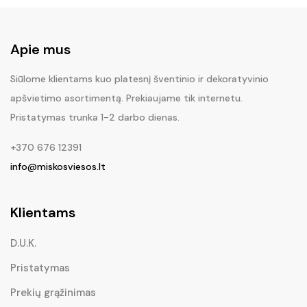
Apie mus
Siūlome klientams kuo platesnį šventinio ir dekoratyvinio
apšvietimo asortimentą. Prekiaujame tik internetu.
Pristatymas trunka 1-2 darbo dienas.
+370 676 12391
info@miskosviesos.lt
Klientams
D.U.K.
Pristatymas
Prekių grąžinimas