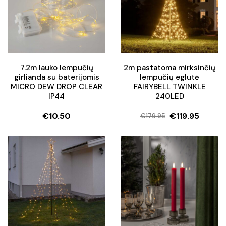
7.2m lauko lempučių
2m pastatoma mirksinčių
girlianda su baterijomis
lempučių eglutė
MICRO DEW DROP CLEAR
FAIRYBELL TWINKLE
IP44
240LED
€
10.50
€
119.95
€
179.95
Original
Current
price
price
was:
is:
€179.95.
€119.95.