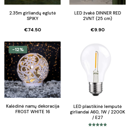
2.35m girliandų eglutė
LED žvakė DINNER RED
SPIKY
2VNT (25 cm)
€
74.50
€
9.90
-12%
Kalėdinė namų dekoracija
LED plastikinė lemputė
FROST WHITE 16
girliandai A60, 1W / 2200K
/ E27
Įvertinimas: