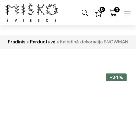
0
0
Pradinis
»
Parduotuvė
»
Kalėdinė dekoracija SNOWMAN
-34%