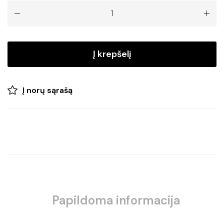
Kalėdinė
dekoracija
SNOWMAN
Į krepšelį
Į norų sąrašą
Papildoma informacija