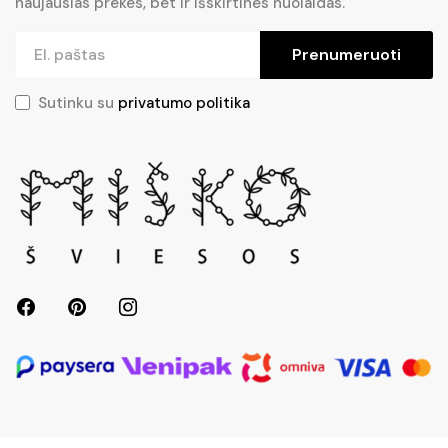
naujausias prekes, bet ir išskirtines nuolaidas.
Prenumeruoti
Sutinku su
privatumo politika