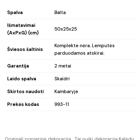
Spalva
Balta
Išmatavimai
50x25x25
(AxPxG) (cm)
Komplekte nėra. Lemputės
Šviesos šaltinis
parduodamos atskirai.
Garantija
2 metai
Laido spalva
Skaidri
Skirtos naudoti
Kambaryje
Prekės kodas
993-11
Originali popierinė dekoracija. Tai puiki dekoracija Kalėdų