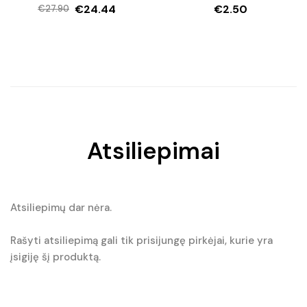
€
24.44
€
2.50
€
27.90
5.00
iš 5
Original
Current
price
price
was:
is:
€27.90.
€24.44.
Atsiliepimai
Atsiliepimų dar nėra.
Rašyti atsiliepimą gali tik prisijungę pirkėjai, kurie yra
įsigiję šį produktą.