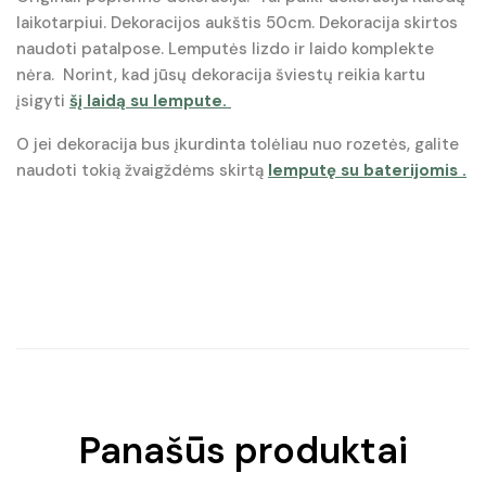
laikotarpiui. Dekoracijos aukštis 50cm. Dekoracija skirtos
naudoti patalpose. Lemputės lizdo ir laido komplekte
nėra. Norint, kad jūsų dekoracija šviestų reikia kartu
įsigyti
šį laidą su lempute.
O jei dekoracija bus įkurdinta tolėliau nuo rozetės, galite
naudoti tokią žvaigždėms skirtą
lemputę su baterijomis .
Panašūs produktai