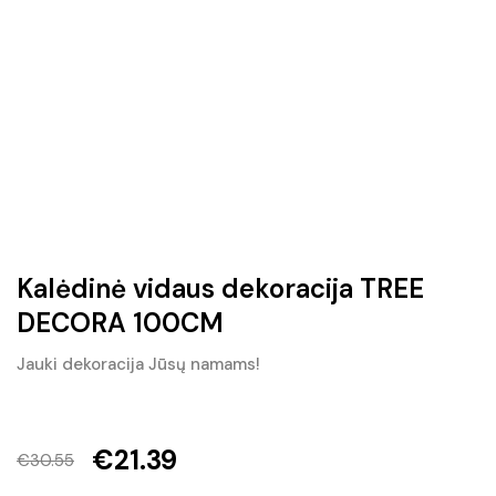
Kalėdinė vidaus dekoracija TREE
DECORA 100CM
Jauki dekoracija Jūsų namams!
€
21.39
€
30.55
Original
Current