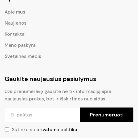
Apie mus
Naujienos
Kontaktai
Mano paskyra
Svetainės medis
Gaukite naujausius pasiūlymus
Užsiprenumeravę gausite ne tik informaciją apie
naujausias prekes, bet ir išskirtines nuolaidas.
Prenumeruoti
Sutinku su
privatumo politika