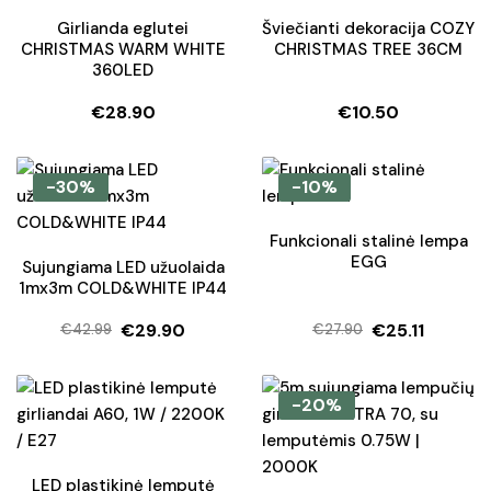
Girlianda eglutei
Šviečianti dekoracija COZY
CHRISTMAS WARM WHITE
CHRISTMAS TREE 36CM
360LED
€
28.90
€
10.50
-30%
-10%
Funkcionali stalinė lempa
EGG
Sujungiama LED užuolaida
1mx3m COLD&WHITE IP44
€
29.90
€
25.11
€
42.99
€
27.90
Original
Current
Original
Current
price
price
price
price
was:
is:
was:
is:
-20%
€42.99.
€29.90.
€27.90.
€25.11.
LED plastikinė lemputė