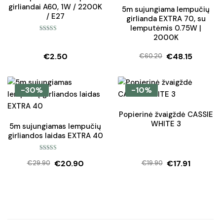
girliandai A60, 1W / 2200K
5m sujungiama lempučių
/ E27
girlianda EXTRA 70, su
lemputėmis 0.75W |
2000K
Įvertinimas:
5.00
iš 5
€
2.50
€
48.15
€
60.20
Original
Current
price
price
was:
is:
-30%
-10%
€60.20.
€48.15.
Popierinė žvaigždė CASSIE
WHITE 3
5m sujungiamas lempučių
girliandos laidas EXTRA 40
Įvertinimas:
€
20.90
€
17.91
5.00
iš 5
€
29.90
€
19.90
Original
Current
Original
Current
price
price
price
price
was:
is:
was:
is:
€29.90.
€20.90.
€19.90.
€17.91.