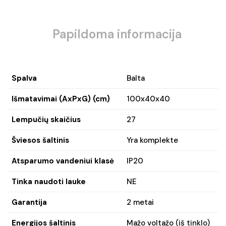
Papildoma informacija
Spalva
Balta
Išmatavimai (AxPxG) (cm)
100x40x40
Lempučių skaičius
27
Šviesos šaltinis
Yra komplekte
Atsparumo vandeniui klasė
IP20
Tinka naudoti lauke
NE
Garantija
2 metai
Energijos šaltinis
Mažo voltažo (iš tinklo)