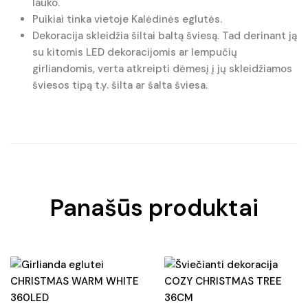
lauko.
Puikiai tinka vietoje Kalėdinės eglutės.
Dekoracija skleidžia šiltai baltą šviesą. Tad derinant ją
su kitomis LED dekoracijomis ar lempučių
girliandomis, verta atkreipti dėmesį į jų skleidžiamos
šviesos tipą t.y. šilta ar šalta šviesa.
Panašūs produktai