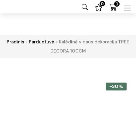
0
0
Pradinis
»
Parduotuvė
»
Kalėdinė vidaus dekoracija TREE
DECORA 100CM
-30%