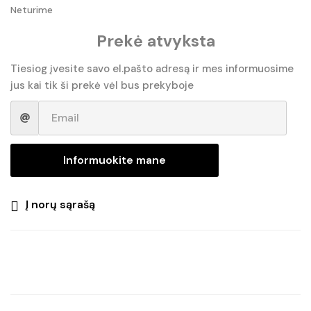
Neturime
price
price
Prekė atvyksta
was:
is:
€30.55.
€21.39.
Tiesiog įvesite savo el.pašto adresą ir mes informuosime
jus kai tik ši prekė vėl bus prekyboje
Informuokite mane
Į norų sąrašą