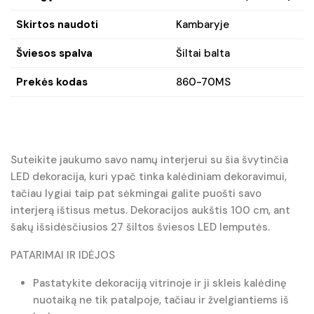
Skirtos naudoti
Kambaryje
Šviesos spalva
Šiltai balta
Prekės kodas
860-70MS
Suteikite jaukumo savo namų interjerui su šia švytinčia
LED dekoracija, kuri ypač tinka kalėdiniam dekoravimui,
tačiau lygiai taip pat sėkmingai galite puošti savo
interjerą ištisus metus. Dekoracijos aukštis 100 cm, ant
šakų išsidėsčiusios 27 šiltos šviesos LED lemputės.
PATARIMAI IR IDĖJOS
Pastatykite dekoraciją vitrinoje ir ji skleis kalėdinę
nuotaiką ne tik patalpoje, tačiau ir žvelgiantiems iš