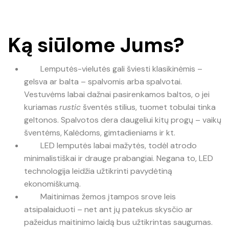
was:
is:
€38.50.
€29.50.
Ką siūlome Jums?
Lemputės-vielutės gali šviesti klasikinėmis –
gelsva ar balta – spalvomis arba spalvotai.
Vestuvėms labai dažnai pasirenkamos baltos, o jei
kuriamas
rustic
šventės stilius, tuomet tobulai tinka
geltonos. Spalvotos dera daugeliui kitų progų – vaikų
šventėms, Kalėdoms, gimtadieniams ir kt.
LED lemputės labai mažytės, todėl atrodo
minimalistiškai ir drauge prabangiai. Negana to, LED
technologija leidžia užtikrinti pavydėtiną
ekonomiškumą.
Maitinimas žemos įtampos srove leis
atsipalaiduoti – net ant jų patekus skysčio ar
pažeidus maitinimo laidą bus užtikrintas saugumas.