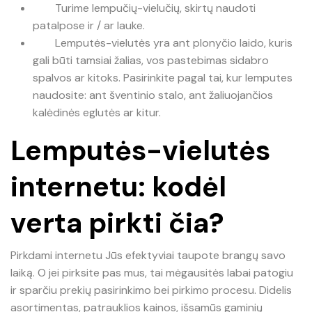
Turime lempučių-vielučių, skirtų naudoti
patalpose ir / ar lauke.
Lemputės-vielutės yra ant plonyčio laido, kuris
gali būti tamsiai žalias, vos pastebimas sidabro
spalvos ar kitoks. Pasirinkite pagal tai, kur lemputes
naudosite: ant šventinio stalo, ant žaliuojančios
kalėdinės eglutės ar kitur.
Lemputės-vielutės
internetu: kodėl
verta pirkti čia?
Pirkdami internetu Jūs efektyviai taupote brangų savo
laiką. O jei pirksite pas mus, tai mėgausitės labai patogiu
ir sparčiu prekių pasirinkimo bei pirkimo procesu. Didelis
asortimentas, patrauklios kainos, išsamūs gaminių