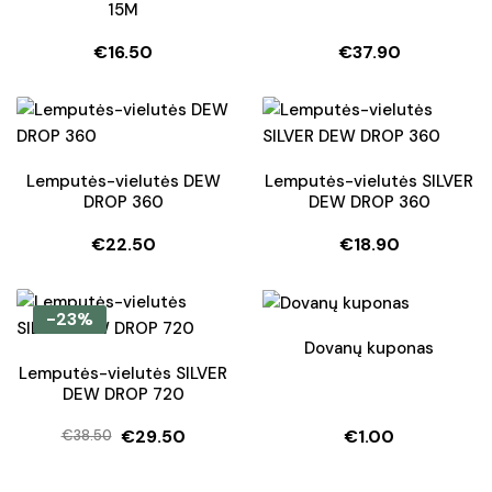
15M
€
16.50
€
37.90
Lemputės-vielutės DEW
Lemputės-vielutės SILVER
DROP 360
DEW DROP 360
€
22.50
€
18.90
-23%
Dovanų kuponas
Lemputės-vielutės SILVER
DEW DROP 720
€
29.50
€
1.00
€
38.50
Original
Current
price
price