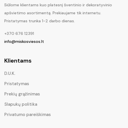
Siūlome klientams kuo platesnį šventinio ir dekoratyvinio
apšvietimo asortimentą. Prekiaujame tik internetu.
Pristatymas trunka 1-2 darbo dienas.
+370 676 12391
info@miskosviesos.lt
Klientams
D.U.K.
Pristatymas
Prekių grąžinimas
Slapukų politika
Privatumo pareiškimas