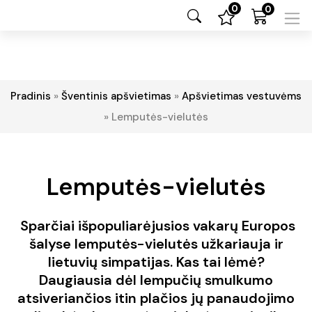
0
0
Pradinis
»
Šventinis apšvietimas
»
Apšvietimas vestuvėms
»
Lemputės-vielutės
Lemputės-vielutės
Sparčiai išpopuliarėjusios vakarų Europos
šalyse lemputės-vielutės užkariauja ir
lietuvių simpatijas. Kas tai lėmė?
Daugiausia dėl lempučių smulkumo
atsiveriančios itin plačios jų panaudojimo