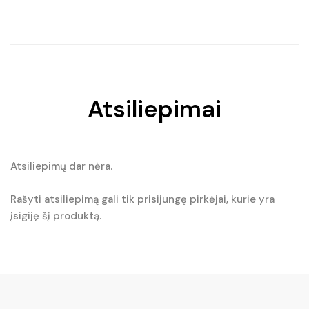
was:
is:
€16.90.
€15.21.
Atsiliepimai
Atsiliepimų dar nėra.
Rašyti atsiliepimą gali tik prisijungę pirkėjai, kurie yra
įsigiję šį produktą.