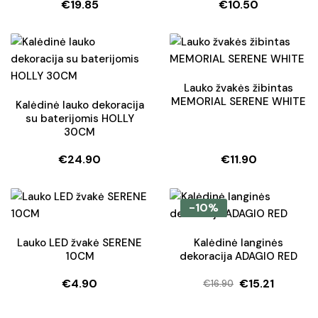
€
19.85
€
10.50
5.00
iš 5
Lauko žvakės žibintas
MEMORIAL SERENE WHITE
Kalėdinė lauko dekoracija
su baterijomis HOLLY
30CM
€
24.90
€
11.90
-10%
Lauko LED žvakė SERENE
Kalėdinė langinės
10CM
dekoracija ADAGIO RED
€
4.90
€
15.21
€
16.90
Original
Current
price
price