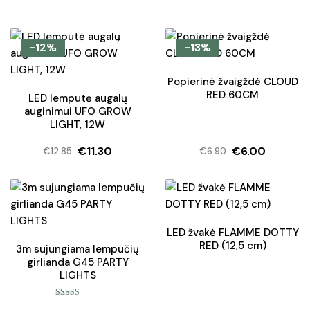
-12%
-13%
Popierinė žvaigždė CLOUD
RED 60CM
LED lemputė augalų
auginimui UFO GROW
LIGHT, 12W
€
11.30
€
6.00
€
12.85
€
6.90
Original
Current
Original
Current
price
price
price
price
was:
is:
was:
is:
€12.85.
€11.30.
€6.90.
€6.00.
LED žvakė FLAMME DOTTY
RED (12,5 cm)
3m sujungiama lempučių
girlianda G45 PARTY
LIGHTS
Įvertinimas: