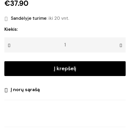
€
37.90
Sandėlyje turime
: iki 20 vnt.
produkto
Kiekis:
kiekis:
Lemputės-
vielutės
CURTAIN
DEW
Į krepšelį
DROP
600
Į norų sąrašą