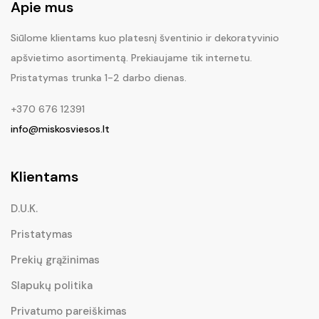
Apie mus
Siūlome klientams kuo platesnį šventinio ir dekoratyvinio
apšvietimo asortimentą. Prekiaujame tik internetu.
Pristatymas trunka 1-2 darbo dienas.
+370 676 12391
info@miskosviesos.lt
Klientams
D.U.K.
Pristatymas
Prekių grąžinimas
Slapukų politika
Privatumo pareiškimas