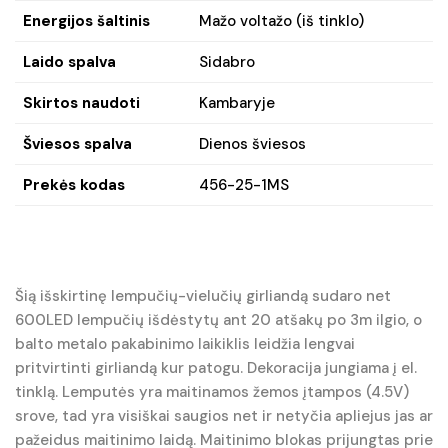
Energijos šaltinis
Mažo voltažo (iš tinklo)
Laido spalva
Sidabro
Skirtos naudoti
Kambaryje
Šviesos spalva
Dienos šviesos
Prekės kodas
456-25-1MS
Šią išskirtinę lempučių-vielučių girliandą sudaro net
600LED lempučių išdėstytų ant 20 atšakų po 3m ilgio, o
balto metalo pakabinimo laikiklis leidžia lengvai
pritvirtinti girliandą kur patogu. Dekoracija jungiama į el.
tinklą. Lemputės yra maitinamos žemos įtampos (4.5V)
srove, tad yra visiškai saugios net ir netyčia apliejus jas ar
pažeidus maitinimo laidą. Maitinimo blokas prijungtas prie