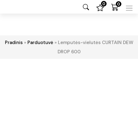
0
0
Pradinis
»
Parduotuvė
»
Lemputės-vielutės CURTAIN DEW
DROP 600