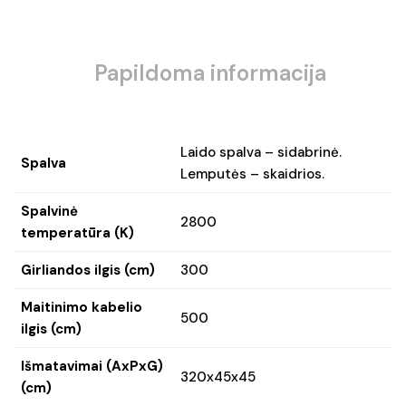
Papildoma informacija
Laido spalva – sidabrinė.
Spalva
Lemputės – skaidrios.
Spalvinė
2800
temperatūra (K)
Girliandos ilgis (cm)
300
Maitinimo kabelio
500
ilgis (cm)
Išmatavimai (AxPxG)
320x45x45
(cm)