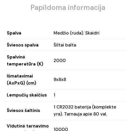
Papildoma informacija
Spalva
Medžio (ruda)
,
Skaidri
Šviesos spalva
Šiltai balta
Spalvinė
2000
temperatūra (K)
Išmatavimai
9x8x8
(AxPxG) (cm)
Lempučių skaičius
1
1 CR2032 baterija (komplekte
Šviesos šaltinis
yra). Tarnauja apie 80 val.
Vidutinė tarnavimo
10000