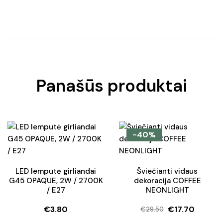
Panašūs produktai
-40%
LED lemputė girliandai
Šviečianti vidaus
G45 OPAQUE, 2W / 2700K
dekoracija COFFEE
/ E27
NEONLIGHT
€
3.80
€
17.70
€
29.50
Original
Current