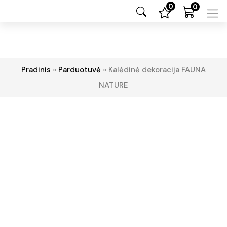
0
0
Pradinis
»
Parduotuvė
»
Kalėdinė dekoracija FAUNA
NATURE