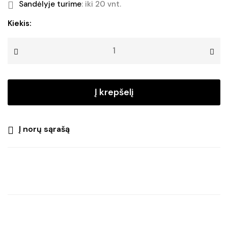
Sandėlyje turime
: iki 20 vnt.
produkto
Kiekis:
kiekis:
Kalėdinė
dekoracija
FAUNA
NATURE
Į krepšelį
Į norų sąrašą