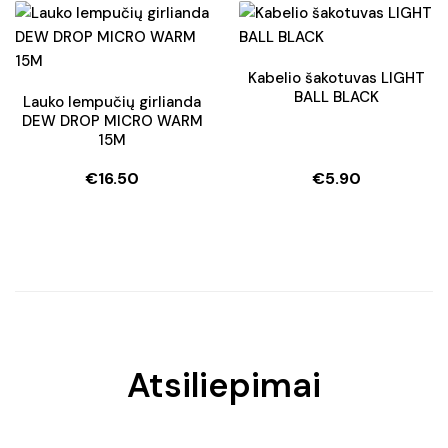
was:
is:
was:
is:
€269.00.
€237.55.
€13.90.
€9.80.
Kabelio šakotuvas LIGHT
BALL BLACK
Lauko lempučių girlianda
DEW DROP MICRO WARM
15M
€
16.50
€
5.90
Atsiliepimai