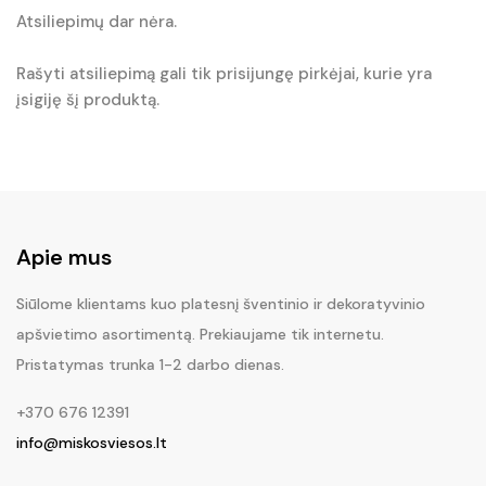
Atsiliepimų dar nėra.
Rašyti atsiliepimą gali tik prisijungę pirkėjai, kurie yra
įsigiję šį produktą.
Apie mus
Siūlome klientams kuo platesnį šventinio ir dekoratyvinio
apšvietimo asortimentą. Prekiaujame tik internetu.
Pristatymas trunka 1-2 darbo dienas.
+370 676 12391
info@miskosviesos.lt