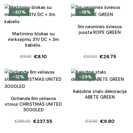
price
price
was:
is:
-30%
-18%
€29.50.
€17.70.
5m neoninės šviesos
juosta ROPE GREEN
Maitinimo blokas su
mirksėjimu 31V DC + 3m
kabelis.
€
8.10
€
26.75
€
11.50
€
32.50
Original
Current
Original
Current
price
price
price
price
was:
is:
was:
is:
-12%
-29%
€11.50.
€8.10.
€32.50.
€26.75.
Kalėdinė stalo dekoracija
ABETE GREEN
Girlianda 6m vėliavos
stovui CHRISTMAS UNITED
3000LED
€
237.55
€
9.80
€
269.00
€
13.90
Original
Current
Original
Current
price
price
price
price