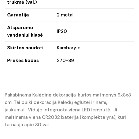
trukmė (val.)
Garantija
2 metai
Atsparumo
IP20
vandeniui klasė
Skirtos naudoti
Kambaryje
Prekės kodas
270-89
Pakabinama Kalėdinė dekoracija, kurios matmenys 9x8x8
cm. Tai puiki dekoracija Kalėdų eglutei ir namų
jaukumui. Viduje integruota viena LED lemputė. Ji
maitinama viena CR2032 baterija (komplekte yra), kuri
tarnauja apie 80 val.