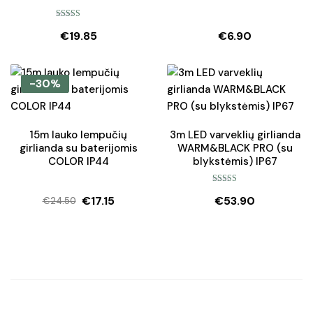
Įvertinimas:
€
19.85
€
6.90
5.00
iš 5
-30%
15m lauko lempučių
3m LED varveklių girlianda
girlianda su baterijomis
WARM&BLACK PRO (su
COLOR IP44
blykstėmis) IP67
Įvertinimas:
€
17.15
€
53.90
5.00
iš 5
€
24.50
Original
Current
price
price
was:
is:
€24.50.
€17.15.