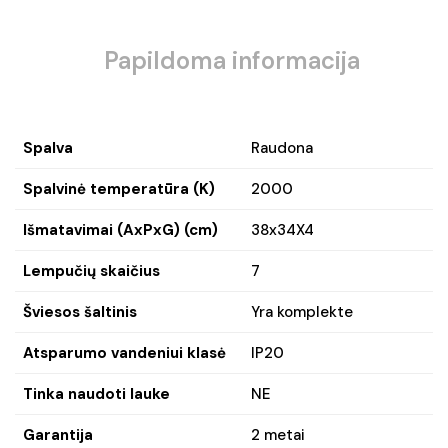
Papildoma informacija
Spalva
Raudona
Spalvinė temperatūra (K)
2000
Išmatavimai (AxPxG) (cm)
38x34X4
Lempučių skaičius
7
Šviesos šaltinis
Yra komplekte
Atsparumo vandeniui klasė
IP20
Tinka naudoti lauke
NE
Garantija
2 metai