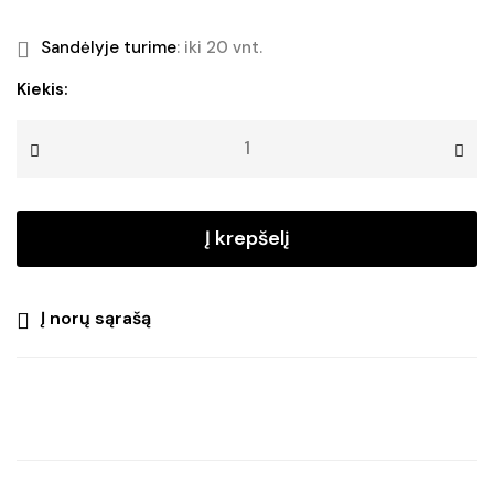
Original
Current
price
price
Sandėlyje turime
: iki 20 vnt.
was:
is:
produkto
Kiekis:
kiekis:
€16.90.
€15.21.
Kalėdinė
langinės
dekoracija
ADAGIO
Į krepšelį
RED
Į norų sąrašą