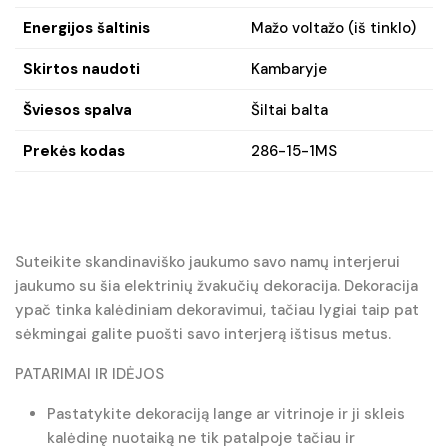
Energijos šaltinis
Mažo voltažo (iš tinklo)
Skirtos naudoti
Kambaryje
Šviesos spalva
Šiltai balta
Prekės kodas
286-15-1MS
Suteikite skandinaviško jaukumo savo namų interjerui
jaukumo su šia elektrinių žvakučių dekoracija. Dekoracija
ypač tinka kalėdiniam dekoravimui, tačiau lygiai taip pat
sėkmingai galite puošti savo interjerą ištisus metus.
PATARIMAI IR IDĖJOS
Pastatykite dekoraciją lange ar vitrinoje ir ji skleis
kalėdinę nuotaiką ne tik patalpoje tačiau ir