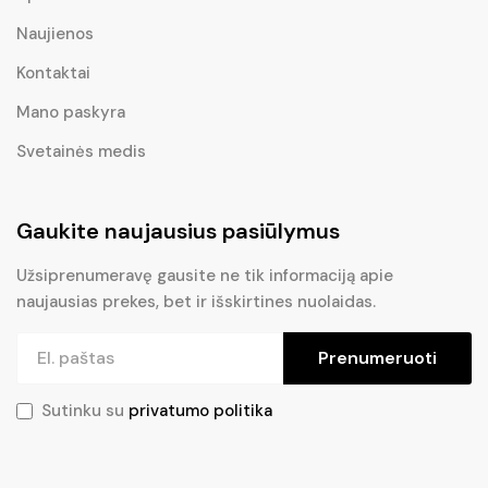
Naujienos
Kontaktai
Mano paskyra
Svetainės medis
Gaukite naujausius pasiūlymus
Užsiprenumeravę gausite ne tik informaciją apie
naujausias prekes, bet ir išskirtines nuolaidas.
Prenumeruoti
Sutinku su
privatumo politika