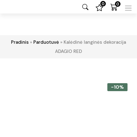
0
0
Pradinis
»
Parduotuvė
»
Kalėdinė langinės dekoracija
ADAGIO RED
-10%