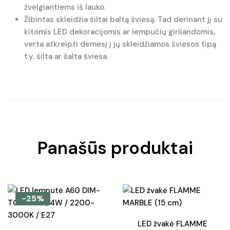
žvelgiantiems iš lauko.
Žibintas skleidžia šiltai baltą šviesą. Tad derinant jį su
kitomis LED dekoracijomis ar lempučių girliandomis,
verta atkreipti dėmesį į jų skleidžiamos šviesos tipą
t.y. šilta ar šalta šviesa.
Panašūs produktai
-25%
LED žvakė FLAMME