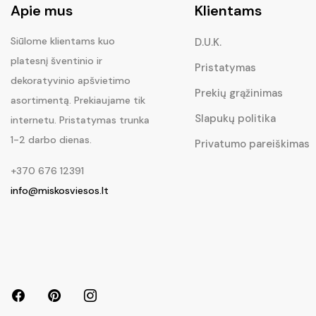
Apie mus
Klientams
Siūlome klientams kuo
D.U.K.
platesnį šventinio ir
Pristatymas
dekoratyvinio apšvietimo
Prekių grąžinimas
asortimentą. Prekiaujame tik
Slapukų politika
internetu. Pristatymas trunka
1-2 darbo dienas.
Privatumo pareiškimas
+370 676 12391
info@miskosviesos.lt