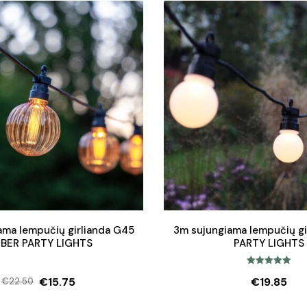
ama lempučių girlianda G45
3m sujungiama lempučių gi
BER PARTY LIGHTS
PARTY LIGHTS
Įvertinimas:
€
15.75
€
19.85
€
22.50
5.00
iš 5
Original
Current