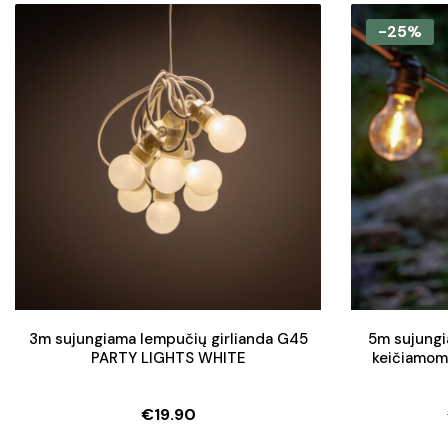
price
price
was:
is:
-25%
€95.50.
€81.20.
3m sujungiama lempučių girlianda G45
5m sujungi
PARTY LIGHTS WHITE
keičiamom
€
19.90