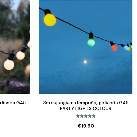
rlianda G45
3m sujungiama lempučių girlianda G45
PARTY LIGHTS COLOUR
Įvertinimas:
€
19.90
5.00
iš 5