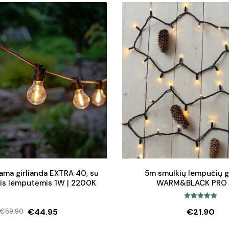
price
price
was:
is:
€22.50.
€15.75.
ama girlianda EXTRA 40, su
5m smulkių lempučių g
is lemputėmis 1W | 2200K
WARM&BLACK PRO 
Įvertinimas:
€
44.95
€
21.90
€
59.90
5.00
iš 5
Original
Current