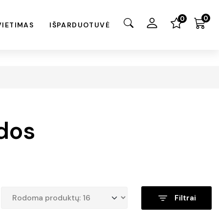
0
0
VIETIMAS
IŠPARDUOTUVĖ
ndos
Filtrai