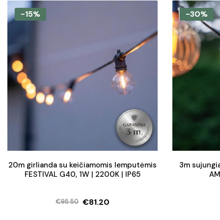
-15%
-30%
20m girlianda su keičiamomis lemputėmis
3m sujungi
FESTIVAL G40, 1W | 2200K | IP65
AM
€
81.20
€
95.50
Original
Current