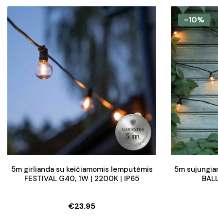
-10%
5m girlianda su keičiamomis lemputėmis
5m sujungia
FESTIVAL G40, 1W | 2200K | IP65
BAL
€
23.95