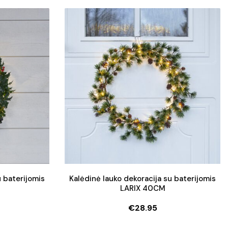
price
price
was:
is:
.
.
€38.90.
€34.90.
u baterijomis
Kalėdinė lauko dekoracija su baterijomis
LARIX 40CM
€
28.95