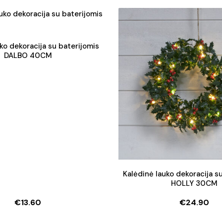
price
price
price
price
was:
is:
was:
is:
€38.90.
€34.90.
€38.90
€34.90
ko dekoracija su baterijomis
DALBO 40CM
Kalėdinė lauko dekoracija s
HOLLY 30CM
€
13.60
€
24.90