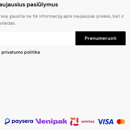
aujausius pasiūlymus
vę gausite ne tik informaciją apie naujausias prekes, bet ir
olaidas.
Prenumeruoti
u
privatumo politika