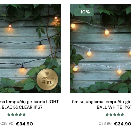
-10%
ma lempučių girlianda LIGHT
5m sujungiama lempučių gir
L BLACK&CLEAR IP67
BALL WHITE IP6
Įvertinimas:
Įvertinimas:
€
34.90
€
34.9
€
38.90
€
38.90
5.00
iš 5
5.00
iš 5
Original
Current
Origina
Curren