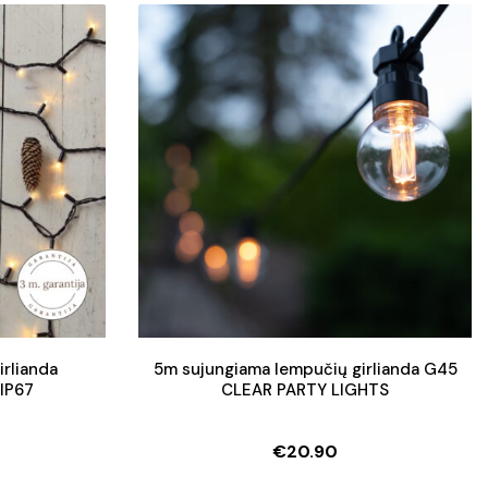
irlianda
5m sujungiama lempučių girlianda G45
IP67
CLEAR PARTY LIGHTS
€
20.90