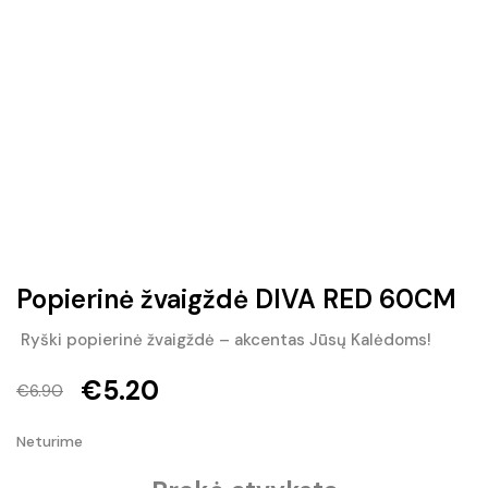
Popierinė žvaigždė DIVA RED 60CM
Ryški popierinė žvaigždė – akcentas Jūsų Kalėdoms!
€
5.20
€
6.90
Original
Current
Neturime
price
price