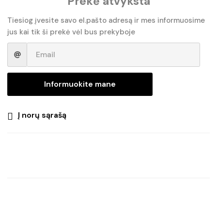
Prekė atvyksta
was:
is:
€6.90.
€5.20.
Tiesiog įvesite savo el.pašto adresą ir mes informuosime
jus kai tik ši prekė vėl bus prekyboje
Informuokite mane
Į norų sąrašą