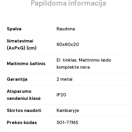
Papildoma informacija
Spalva
Raudona
Išmatavimai
60x60x20
(AxPxG) (cm)
El. tinklas. Maitinimo laido
Maitinimo šaltinis
komplekte nėra.
Garantija
2 metai
Atsparumo
IP20
vandeniui klasė
Skirtos naudoti
Kambaryje
Prekės kodas
501-77MS