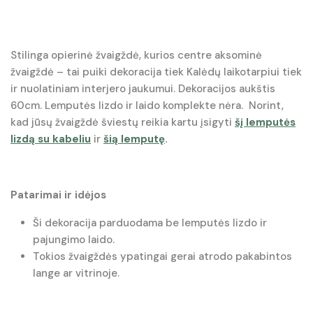
Stilinga opierinė žvaigždė, kurios centre aksominė
žvaigždė – tai puiki dekoracija tiek Kalėdų laikotarpiui tiek
ir nuolatiniam interjero jaukumui. Dekoracijos aukštis
60cm. Lemputės lizdo ir laido komplekte nėra. Norint,
kad jūsų žvaigždė šviestų reikia kartu įsigyti
šį lemputės
lizdą su kabeliu
ir
šią lemputę
.
Patarimai ir idėjos
Ši dekoracija parduodama be lemputės lizdo ir
pajungimo laido.
Tokios žvaigždės ypatingai gerai atrodo pakabintos
lange ar vitrinoje.