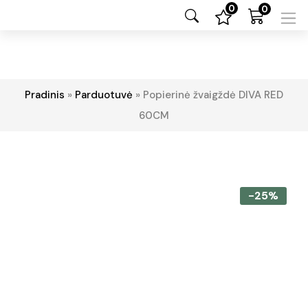
0
0
Pradinis
»
Parduotuvė
»
Popierinė žvaigždė DIVA RED
60CM
-25%