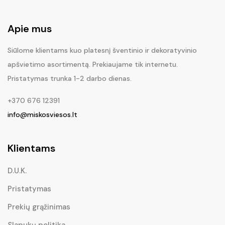
Apie mus
Siūlome klientams kuo platesnį šventinio ir dekoratyvinio
apšvietimo asortimentą. Prekiaujame tik internetu.
Pristatymas trunka 1-2 darbo dienas.
+370 676 12391
info@miskosviesos.lt
Klientams
D.U.K.
Pristatymas
Prekių grąžinimas
Slapukų politika