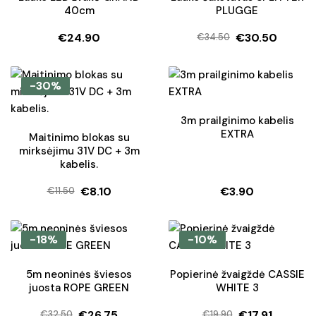
40cm
PLUGGE
€
24.90
€
30.50
€
34.50
Original
Current
price
price
was:
is:
-30%
€34.50.
€30.50.
3m prailginimo kabelis
EXTRA
Maitinimo blokas su
mirksėjimu 31V DC + 3m
kabelis.
€
8.10
€
3.90
€
11.50
Original
Current
price
price
was:
is:
-18%
-10%
€11.50.
€8.10.
5m neoninės šviesos
Popierinė žvaigždė CASSIE
juosta ROPE GREEN
WHITE 3
€
26.75
€
17.91
€
32.50
€
19.90