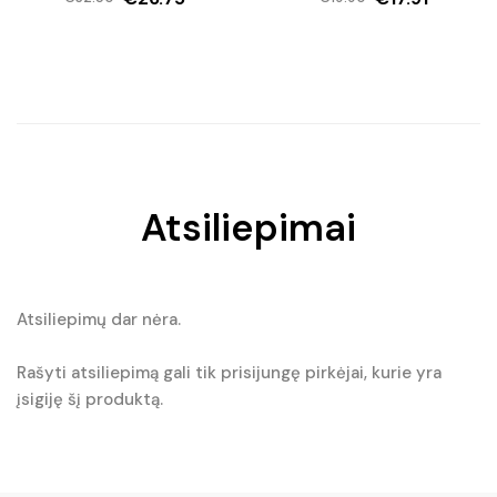
Original
Current
Original
Current
price
price
price
price
was:
is:
was:
is:
€32.50.
€26.75.
€19.90.
€17.91.
Atsiliepimai
Atsiliepimų dar nėra.
Rašyti atsiliepimą gali tik prisijungę pirkėjai, kurie yra
įsigiję šį produktą.