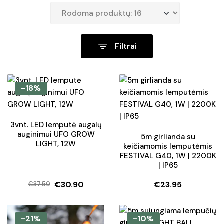
Filtrai
-18%
3vnt. LED lemputė augalų
auginimui UFO GROW
5m girlianda su
LIGHT, 12W
keičiamomis lemputėmis
FESTIVAL G40, 1W | 2200K
| IP65
€
30.90
€
23.95
€
37.50
Original
Current
price
price
was:
is:
-21%
-10%