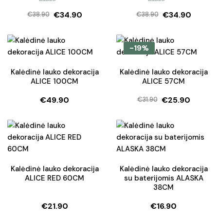
Įvertinimas:
Įvertinimas:
€
34.90
€
34.90
5.00
iš 5
5.00
iš 5
€
38.90
€
38.90
Original
Current
Original
Current
price
price
price
price
was:
is:
was:
is:
-19%
€38.90.
€34.90.
€38.90.
€34.90.
Kalėdinė lauko dekoracija
Kalėdinė lauko dekoracija
ALICE 100CM
ALICE 57CM
€
49.90
€
25.90
€
31.90
Original
Current
price
price
was:
is:
€31.90.
€25.90.
Kalėdinė lauko dekoracija
Kalėdinė lauko dekoracija
ALICE RED 60CM
su baterijomis ALASKA
38CM
€
21.90
€
16.90