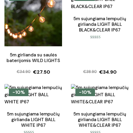
€37.50.
€30.90.
5m sujungiama lempučių
girlianda LIGHT BALL
BLACK&CLEAR IP67
Įvertinimas:
5.00
iš 5
5m girlianda su saulės
baterijomis WILD LIGHTS
€
27.50
€
34.90
€
34.90
€
38.90
Original
Current
Original
Current
price
price
price
price
was:
is:
was:
is:
-10%
-10%
€34.90.
€27.50.
€38.90.
€34.90.
5m sujungiama lempučių
5m sujungiama lempučių
girlianda LIGHT BALL
girlianda LIGHT BALL
WHITE IP67
WHITE&CLEAR IP67