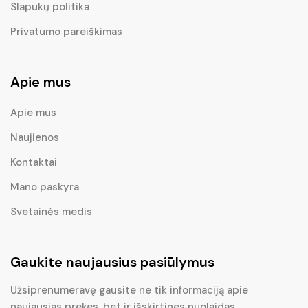
Slapukų politika
Privatumo pareiškimas
Apie mus
Apie mus
Naujienos
Kontaktai
Mano paskyra
Svetainės medis
Gaukite naujausius pasiūlymus
Užsiprenumeravę gausite ne tik informaciją apie
naujausias prekes, bet ir išskirtines nuolaidas.