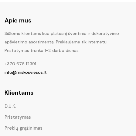
Apie mus
Siūlome klientams kuo platesnį šventinio ir dekoratyvinio
apšvietimo asortimentą. Prekiaujame tik internetu.
Pristatymas trunka 1-2 darbo dienas.
+370 676 12391
info@miskosviesos.lt
Klientams
D.U.K.
Pristatymas
Prekių grąžinimas