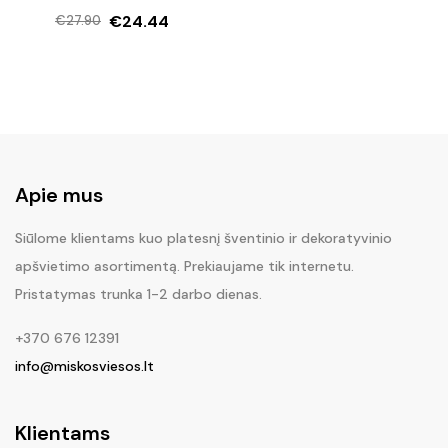
€
24.44
€
27.90
Original
Current
price
price
was:
is:
€27.90.
€24.44.
Apie mus
Siūlome klientams kuo platesnį šventinio ir dekoratyvinio
apšvietimo asortimentą. Prekiaujame tik internetu.
Pristatymas trunka 1-2 darbo dienas.
+370 676 12391
info@miskosviesos.lt
Klientams