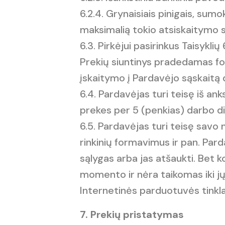
6.2.4. Grynaisiais pinigais, sum
maksimalią tokio atsiskaitymo 
6.3. Pirkėjui pasirinkus Taisyklių 
Prekių siuntinys pradedamas f
įskaitymo į Pardavėjo sąskaitą 
6.4. Pardavėjas turi teisę iš an
prekes per 5 (penkias) darbo 
6.5. Pardavėjas turi teisę savo n
rinkinių formavimus ir pan. Parda
sąlygas arba jas atšaukti. Bet ko
momento ir nėra taikomas iki j
Internetinės parduotuvės tinkla
7. Prekių pristatymas