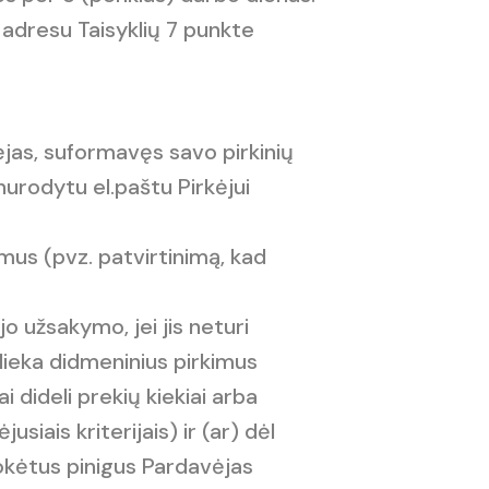
 adresu Taisyklių 7 punkte
ėjas, suformavęs savo pirkinių
nurodytu el.paštu Pirkėjui
nimus (pvz. patvirtinimą, kad
jo užsakymo, jei jis neturi
tlieka didmeninius pirkimus
i dideli prekių kiekiai arba
iais kriterijais) ir (ar) dėl
umokėtus pinigus Pardavėjas