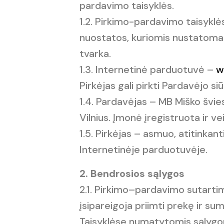
pardavimo taisyklės.
1.2. Pirkimo-pardavimo taisyklė
nuostatos, kuriomis nustatoma
tvarka.
1.3. Internetinė parduotuvė –
w
Pirkėjas gali pirkti Pardavėjo s
1.4. Pardavėjas – MB Miško švi
Vilnius. Įmonė įregistruota ir v
1.5. Pirkėjas – asmuo, atitinkant
Internetinėje parduotuvėje.
2. Bendrosios sąlygos
2.1. Pirkimo–pardavimo sutartimi
įsipareigoja priimti prekę ir su
Taisyklėse numatytomis sąlygo