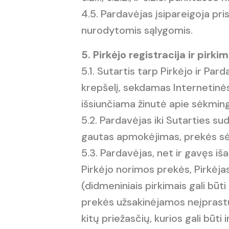
4.5. Pardavėjas įsipareigoja pr
nurodytomis sąlygomis.
5. Pirkėjo registracija ir pi
5.1. Sutartis tarp Pirkėjo ir P
krepšelį, sekdamas Internetinės
išsiunčiama žinutė apie sėkmin
5.2. Pardavėjas iki Sutarties sud
gautas apmokėjimas, prekės sėk
5.3. Pardavėjas, net ir gavęs iša
Pirkėjo norimos prekės, Pirkėjas
(didmeniniais pirkimais gali būti
prekės užsakinėjamos neįprastu d
kitų priežasčių, kurios gali būt