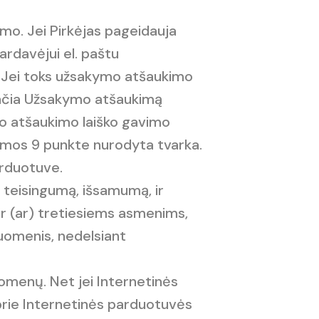
kimo. Jei Pirkėjas pageidauja
ardavėjui el. paštu
. Jei toks užsakymo atšaukimo
iunčia Užsakymo atšaukimą
mo atšaukimo laiško gavimo
amos 9 punkte nurodyta tvarka.
arduotuve.
 teisingumą, išsamumą, ir
 ir (ar) tretiesiems asmenims,
duomenis, nedelsiant
omenų. Net jei Internetinės
prie Internetinės parduotuvės