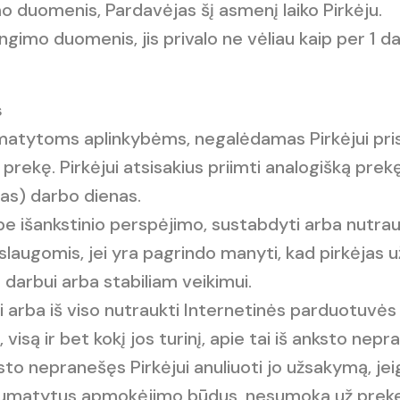
 duomenis, Pardavėjas šį asmenį laiko Pirkėju.
jungimo duomenis, jis privalo ne vėliau kaip per 1 d
s
umatytoms aplinkybėms, negalėdamas Pirkėjui pri
ą prekę. Pirkėjui atsisakius priimti analogišką pre
as) darbo dienas.
 be išankstinio perspėjimo, sustabdyti arba nutrauk
augomis, jei yra pagrindo manyti, kad pirkėjas užs
darbui arba stabiliam veikimui.
ai arba iš viso nutraukti Internetinės parduotuvės 
visą ir bet kokį jos turinį, apie tai iš anksto nepr
sto nepranešęs Pirkėjui anuliuoti jo užsakymą, jeig
uose numatytus apmokėjimo būdus, nesumoka už prek