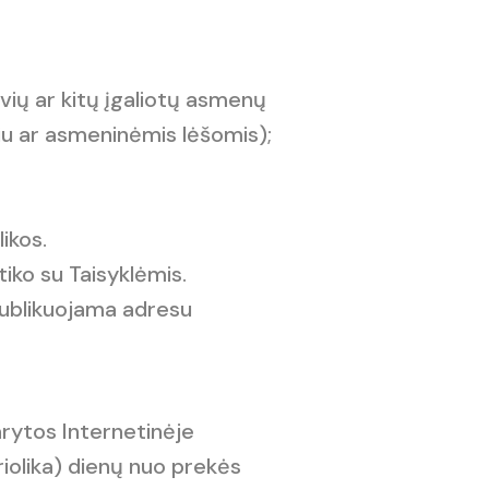
ėvių ar kitų įgaliotų asmenų
biu ar asmeninėmis lėšomis);
ikos.
tiko su Taisyklėmis.
t publikuojama adresu
darytos Internetinėje
iolika) dienų nuo prekės