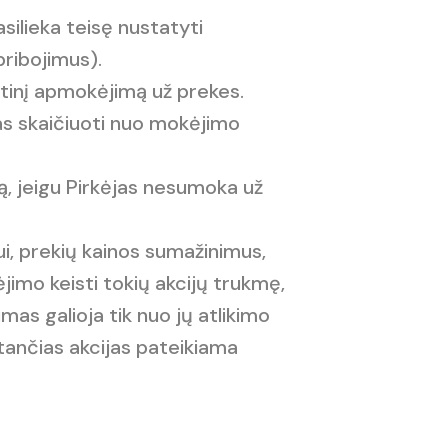
silieka teisę nustatyti
ribojimus).
ankstinį apmokėjimą už prekes.
s skaičiuoti nuo mokėjimo
mą, jeigu Pirkėjas nesumoka už
iui, prekių kainos sumažinimus,
ėjimo keisti tokių akcijų trukmę,
mas galioja tik nuo jų atlikimo
tančias akcijas pateikiama