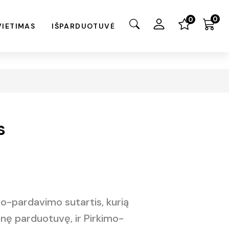
0
0
VIETIMAS
IŠPARDUOTUVĖ
s
mo-pardavimo sutartis, kurią
inę parduotuvę, ir Pirkimo-