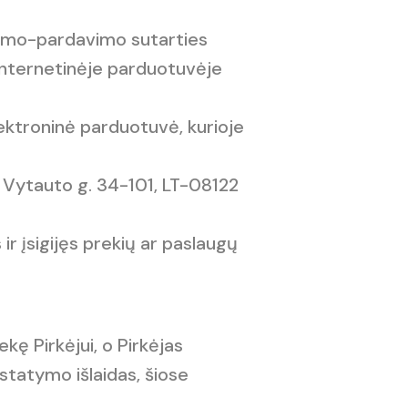
irkimo-pardavimo sutarties
internetinėje parduotuvėje
lektroninė parduotuvė, kurioje
 Vytauto g. 34-101, LT-08122
ir įsigijęs prekių ar paslaugų
kę Pirkėjui, o Pirkėjas
istatymo išlaidas, šiose