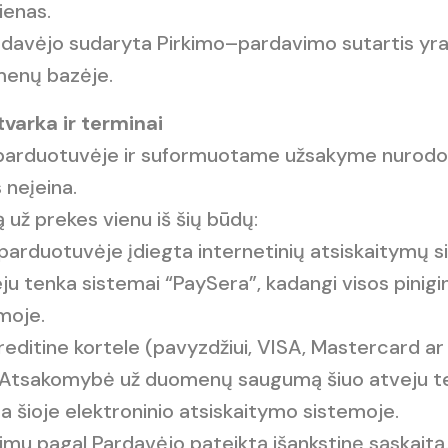
ienas.
 Pardavėjo sudaryta Pirkimo–pardavimo sutartis y
menų bazėje.
varka ir terminai
je parduotuvėje ir suformuotame užsakyme nurodo
 neįeina.
mą už prekes vienu iš šių būdų:
je parduotuvėje įdiegta internetinių atsiskaitym
 tenka sistemai “PaySera”, kadangi visos pinigin
moje.
ditine kortele (pavyzdžiui, VISA, Mastercard ar 
. Atsakomybė už duomenų saugumą šiuo atveju ten
ta šioje elektroninio atsiskaitymo sistemoje.
dimu pagal Pardavėjo pateiktą išankstinę sąskaitą