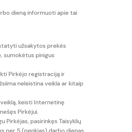
arbo dieną informuoti apie tai
statyti užsakytos prekės
kę, sumokėtus pinigus
ti Pirkėjo registraciją ir
iima neleistina veikla ar kitaip
veiklą, keisti Internetinę
anešęs Pirkėjui.
u Pirkėjas, pasirinkęs Taisyklių
es per 5 (penkias) darbo dienas.