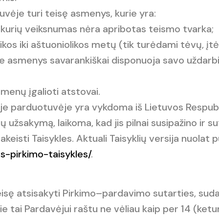
tuvėje turi teisę asmenys, kurie yra:
 kurių veiksnumas nėra apribotas teismo tvarka;
likos iki aštuoniolikos metų (tik turėdami tėvų, įt
 šie asmenys savarankiškai disponuoja savo uždar
menų įgalioti atstovai.
ėje parduotuvėje yra vykdoma iš Lietuvos Respubl
ų užsakymą, laikoma, kad jis pilnai susipažino ir su
pakeisti Taisykles. Aktuali Taisyklių versija nuola
s-pirkimo-taisykles/
.
i teisę atsisakyti Pirkimo–pardavimo sutarties, su
tai Pardavėjui raštu ne vėliau kaip per 14 (ketur