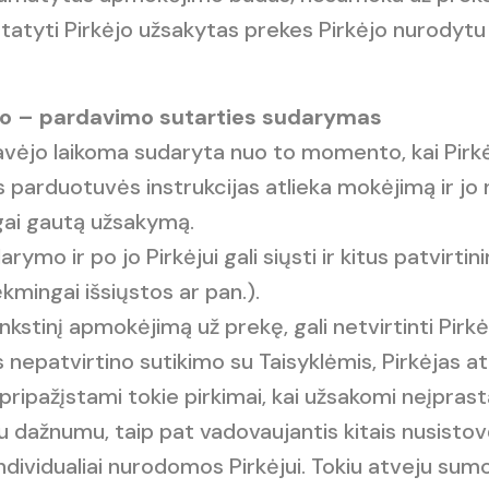
istatyti Pirkėjo užsakytas prekes Pirkėjo nurodytu
rkimo – pardavimo sutarties sudarymas
ardavėjo laikoma sudaryta nuo to momento, kai Pirk
 parduotuvės instrukcijas atlieka mokėjimą ir jo 
gai gautą užsakymą.
arymo ir po jo Pirkėjui gali siųsti ir kitus patvirti
mingai išsiųstos ar pan.).
nkstinį apmokėjimą už prekę, gali netvirtinti Pirkė
 nepatvirtino sutikimo su Taisyklėmis, Pirkėjas a
 pripažįstami tokie pirkimai, kai užsakomi neįprasta
ažnumu, taip pat vadovaujantis kitais nusistovėjus
i individualiai nurodomos Pirkėjui. Tokiu atveju s