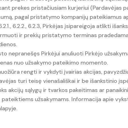
okant prekes pristačiusiam kurjeriui (Pardavėjas pa
sumą, pagal pristatymo kompanijų pateikiamus ap
6.2.1., 6.2.2., 6.2.3, Pirkėjas įsipareigoja atlikti iš
ormuoti ir prekių pristatymo terminas pradedama
dienos.
ksto nepranešęs Pirkėjui anuliuoti Pirkėjo užsaky
dienas nuo užsakymo pateikimo momento.
uožiūra rengti ir vykdyti įvairias akcijas, pavyzdž
vėjas turi teisę vienašališkai ir be išankstinio įsp
ks akcijų sąlygų ir tvarkos pakeitimas ar panaikini
ų pateiktiems užsakymams. Informacija apie vyks
lapyje.