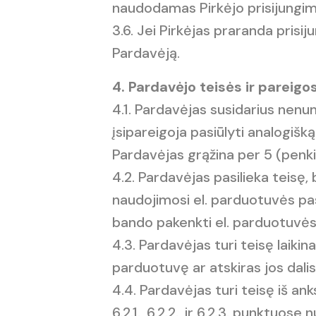
naudodamas Pirkėjo prisijungimo
3.6. Jei Pirkėjas praranda prisi
Pardavėją.
4. Pardavėjo teisės ir pareigo
4.1. Pardavėjas susidarius nen
įsipareigoja pasiūlyti analogišk
Pardavėjas grąžina per 5 (penki
4.2. Pardavėjas pasilieka teisę,
naudojimosi el. parduotuvės pasl
bando pakenkti el. parduotuvės 
4.3. Pardavėjas turi teisę laikin
parduotuvę ar atskiras jos dalis, 
4.4. Pardavėjas turi teisę iš ank
6.2.1., 6.2.2., ir 6.2.3. punkt