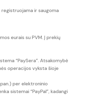
ra registruojama ir saugoma
mos eurais su PVM. Į prekių
ų sistema “PaySera”. Atsakomybė
ės operacijos vyksta šioje
pan.) per elektroninio
ka sistemai “PayPal”, kadangi
.