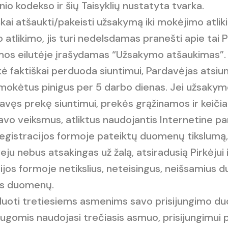
nio kodekso ir šių Taisyklių nustatyta tvarka.
liškai atšaukti/pakeisti užsakymą iki mokėjimo atli
tlikimo, jis turi nedelsdamas pranešti apie tai P
emos eilutėje įrašydamas “Užsakymo atšaukimas”
ekė faktiškai perduoda siuntimui, Pardavėjas ats
 sumokėtus pinigus per 5 darbo dienas. Jei užsaky
vęs prekę siuntimui, prekės grąžinamos ir keiči
 savo veiksmus, atliktus naudojantis Internetine p
 registracijos formoje pateiktų duomenų tikslumą,
ju nebus atsakingas už žalą, atsiradusią Pirkėjui
cijos formoje netikslius, neteisingus, neišsamius 
ens duomenų.
rduoti tretiesiems asmenims savo prisijungimo du
gomis naudojasi trečiasis asmuo, prisijungimui 