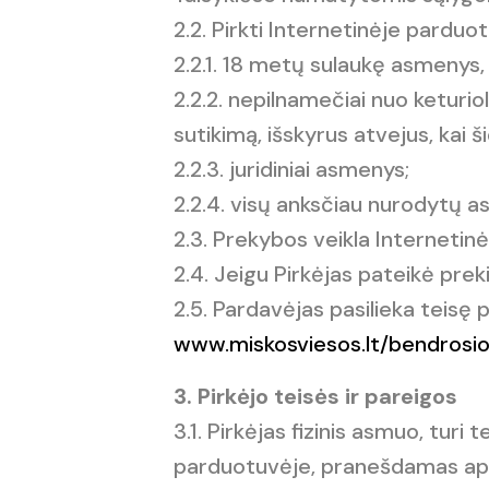
2.2. Pirkti Internetinėje parduo
2.2.1. 18 metų sulaukę asmenys,
2.2.2. nepilnamečiai nuo keturio
sutikimą, išskyrus atvejus, kai
2.2.3. juridiniai asmenys;
2.2.4. visų anksčiau nurodytų as
2.3. Prekybos veikla Internetin
2.4. Jeigu Pirkėjas pateikė preki
2.5. Pardavėjas pasilieka teisę 
www.miskosviesos.lt/bendrosio
3. Pirkėjo teisės ir pareigos
3.1. Pirkėjas fizinis asmuo, tur
parduotuvėje, pranešdamas apie 