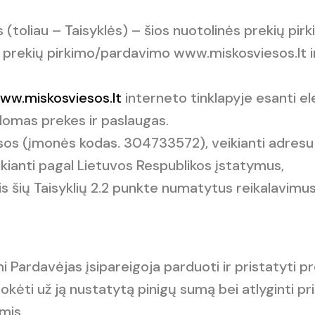
s (toliau – Taisyklės) – šios nuotolinės prekių p
 prekių pirkimo/pardavimo www.miskosviesos.lt 
ww.miskosviesos.lt
interneto tinklapyje esanti e
iūlomas prekes ir paslaugas.
esos (įmonės kodas. 304733572), veikianti adresu
eikianti pagal Lietuvos Respublikos įstatymus,
is šių Taisyklių 2.2 punkte numatytus reikalavimus 
 Pardavėjas įsipareigoja parduoti ir pristatyti pre
mokėti už ją nustatytą pinigų sumą bei atlyginti pr
mis.