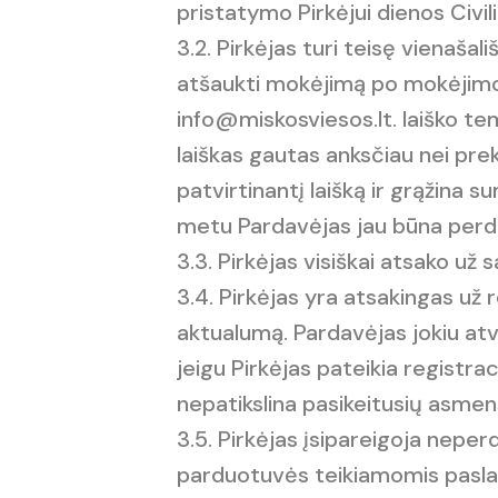
pristatymo Pirkėjui dienos Civili
3.2. Pirkėjas turi teisę vienaša
atšaukti mokėjimą po mokėjimo a
info@miskosviesos.lt. laiško t
laiškas gautas anksčiau nei pr
patvirtinantį laišką ir grąžina
metu Pardavėjas jau būna perda
3.3. Pirkėjas visiškai atsako už
3.4. Pirkėjas yra atsakingas už
aktualumą. Pardavėjas jokiu atve
jeigu Pirkėjas pateikia registra
nepatikslina pasikeitusių asm
3.5. Pirkėjas įsipareigoja nepe
parduotuvės teikiamomis paslau