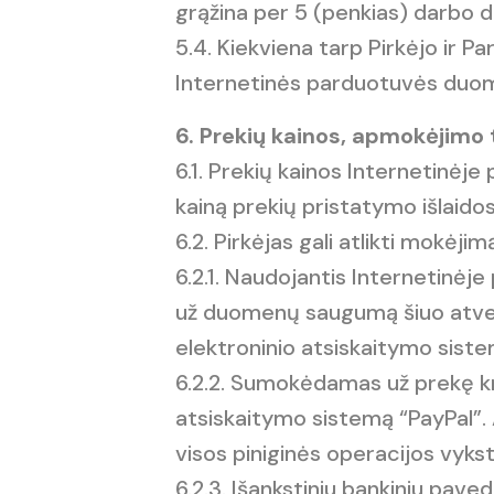
grąžina per 5 (penkias) darbo d
5.4. Kiekviena tarp Pirkėjo ir
Internetinės parduotuvės duo
6. Prekių kainos, apmokėjimo t
6.1. Prekių kainos Internetinė
kainą prekių pristatymo išlaidos
6.2. Pirkėjas gali atlikti mokėji
6.2.1. Naudojantis Internetinė
už duomenų saugumą šiuo atveju
elektroninio atsiskaitymo siste
6.2.2. Sumokėdamas už prekę kre
atsiskaitymo sistemą “PayPal”
visos piniginės operacijos vyks
6.2.3. Išankstiniu bankiniu pave