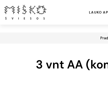
LAUKO AP
Prad
3 vnt AA (ko