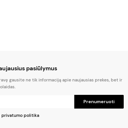
aujausius pasiūlymus
vę gausite ne tik informaciją apie naujausias prekes, bet ir
olaidas.
Prenumeruoti
u
privatumo politika