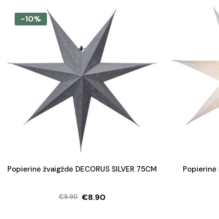
price
price
was:
is:
-10%
€17.20.
€12.90.
Popierinė žvaigždė DECORUS SILVER 75CM
Popierinė
€
8.90
€
9.90
Original
Current
price
price