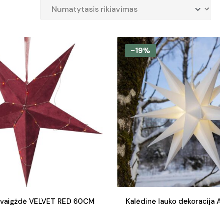
-19%
žvaigždė VELVET RED 60CM
Kalėdinė lauko dekoracija