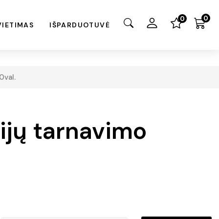
0
0
VIETIMAS
IŠPARDUOTUVĖ
0val.
ijų tarnavimo