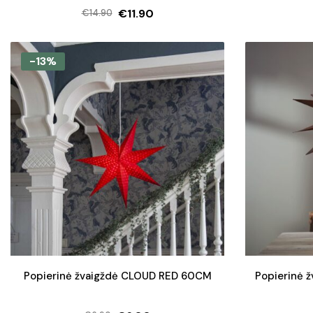
€
11.90
€
14.90
Original
Current
price
price
was:
is:
-13%
€14.90.
€11.90.
Popierinė žvaigždė CLOUD RED 60CM
Popierinė