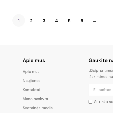
was:
is:
€11.50.
€8.05.
1
2
3
4
5
6
→
Apie mus
Gaukite n
Užsiprenumera
Apie mus
išskirtines nu
Naujienos
Kontaktai
Mano paskyra
Sutinku s
Svetainės medis