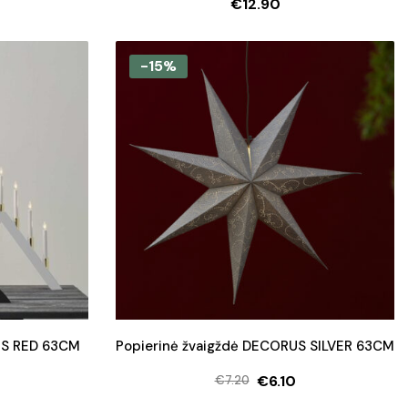
€
12.90
-15%
US RED 63CM
Popierinė žvaigždė DECORUS SILVER 63CM
€
6.10
€
7.20
l
t
Original
Current