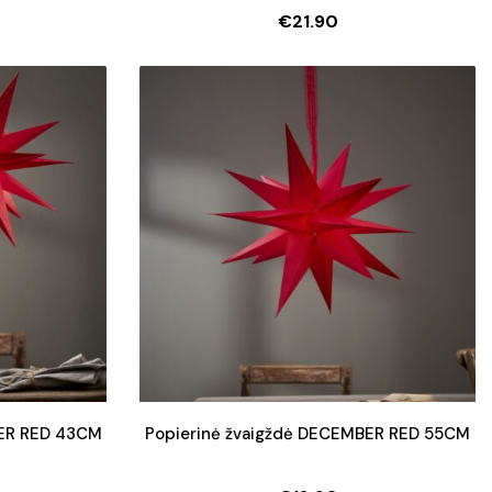
€
21.90
l
t
.
.
BER RED 43CM
Popierinė žvaigždė DECEMBER RED 55CM