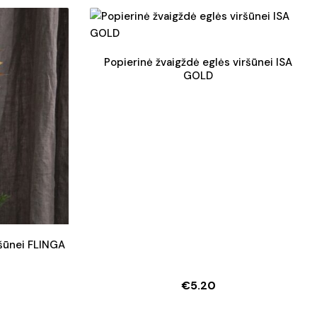
price
price
was:
is:
€7.20.
€6.10.
Popierinė žvaigždė eglės viršūnei ISA
GOLD
ršūnei FLINGA
€
5.20
l
t