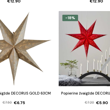
€
12.90
€
12.90
-18%
vaigždė DECORUS GOLD 63CM
Popierinė žvaigždė DECOR
€
6.75
€
5.90
€
7.50
€
7.20
Original
Current
Origina
Curren