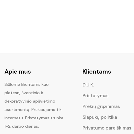
was:
is:
€9.90.
€8.90.
Apie mus
Klientams
Siūlome klientams kuo
D.U.K.
platesnį šventinio ir
Pristatymas
dekoratyvinio apšvietimo
Prekių grąžinimas
asortimentą. Prekiaujame tik
Slapukų politika
internetu. Pristatymas trunka
1-2 darbo dienas.
Privatumo pareiškimas