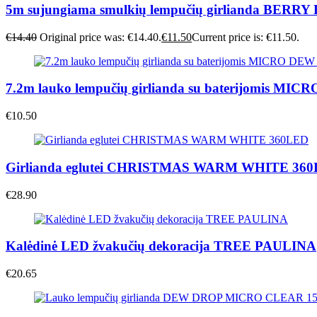
5m sujungiama smulkių lempučių girlianda BERR
€
14.40
Original price was: €14.40.
€
11.50
Current price is: €11.50.
7.2m lauko lempučių girlianda su baterijomis 
€
10.50
Girlianda eglutei CHRISTMAS WARM WHITE 36
€
28.90
Kalėdinė LED žvakučių dekoracija TREE PAULINA
€
20.65