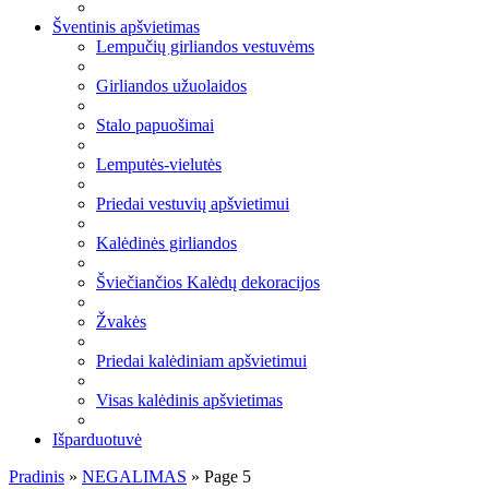
Šventinis apšvietimas
Lempučių girliandos vestuvėms
Girliandos užuolaidos
Stalo papuošimai
Lemputės-vielutės
Priedai vestuvių apšvietimui
Kalėdinės girliandos
Šviečiančios Kalėdų dekoracijos
Žvakės
Priedai kalėdiniam apšvietimui
Visas kalėdinis apšvietimas
Išparduotuvė
Pradinis
»
NEGALIMAS
»
Page 5