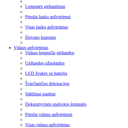
Lemputės girliandoms
Priedai lauko apšvietimui
Visas lauko apšvietimas
Dovanų kuponas
Vidaus apšvietimas
Vidaus lempučių girliandos
Girliandos užuolaidos
LED žvakės su baterija
Šviečiančios dekoracijos
Stikliniai gaubtai
Dekoratyvinės spalvotos lemputės
Priedai vidaus apšvietimui
Visas vidaus apšvietimas