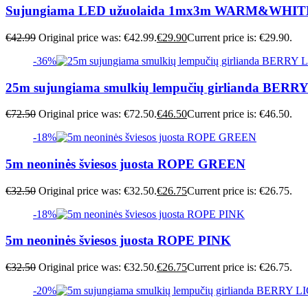
Sujungiama LED užuolaida 1mx3m WARM&WHIT
€
42.99
Original price was: €42.99.
€
29.90
Current price is: €29.90.
-36%
25m sujungiama smulkių lempučių girlianda BER
€
72.50
Original price was: €72.50.
€
46.50
Current price is: €46.50.
-18%
5m neoninės šviesos juosta ROPE GREEN
€
32.50
Original price was: €32.50.
€
26.75
Current price is: €26.75.
-18%
5m neoninės šviesos juosta ROPE PINK
€
32.50
Original price was: €32.50.
€
26.75
Current price is: €26.75.
-20%