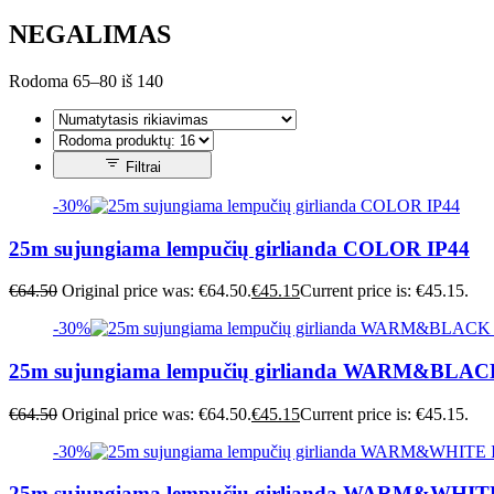
NEGALIMAS
Rodoma 65–80 iš 140
Filtrai
-30%
25m sujungiama lempučių girlianda COLOR IP44
€
64.50
Original price was: €64.50.
€
45.15
Current price is: €45.15.
-30%
25m sujungiama lempučių girlianda WARM&BLAC
€
64.50
Original price was: €64.50.
€
45.15
Current price is: €45.15.
-30%
25m sujungiama lempučių girlianda WARM&WHIT