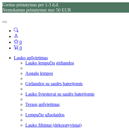
Greitas pristatymas per 1-3 d.d.
Nemokamas pristatymas nuo 50 EUR
0
0
Lauko apšvietimas
Lauko lempučių girliandos
Augalų lempos
Girliandos su saulės baterijomis
Lauko šviestuvai su saulės baterijomis
Terasų apšvietimas
Lempučių užuolaidos
Lauko žibintai (dekoratyviniai)