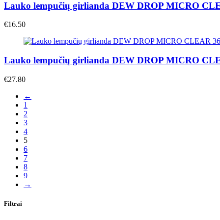
Lauko lempučių girlianda DEW DROP MICRO C
€
16.50
Lauko lempučių girlianda DEW DROP MICRO C
€
27.80
←
1
2
3
4
5
6
7
8
9
→
Filtrai