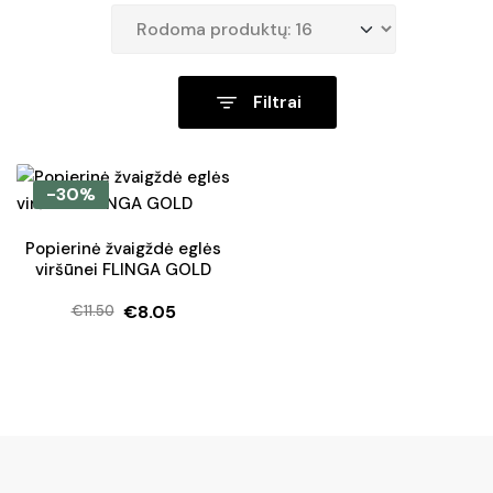
Filtrai
-30%
Popierinė žvaigždė eglės
viršūnei FLINGA GOLD
€
8.05
€
11.50
Original
Current
price
price
was:
is:
€11.50.
€8.05.