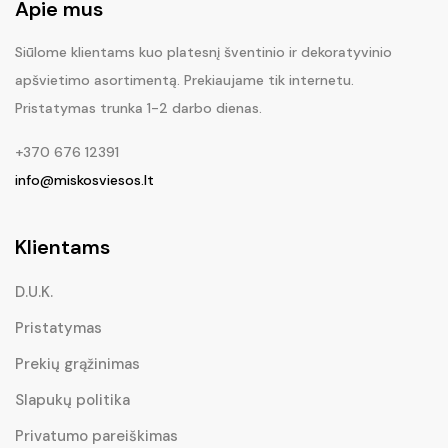
Apie mus
Siūlome klientams kuo platesnį šventinio ir dekoratyvinio
apšvietimo asortimentą. Prekiaujame tik internetu.
Pristatymas trunka 1-2 darbo dienas.
+370 676 12391
info@miskosviesos.lt
Klientams
D.U.K.
Pristatymas
Prekių grąžinimas
Slapukų politika
Privatumo pareiškimas