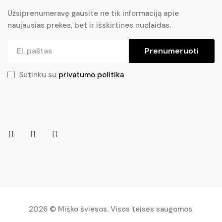
Užsiprenumeravę gausite ne tik informaciją apie
naujausias prekes, bet ir išskirtines nuolaidas.
Prenumeruoti
Sutinku su
privatumo politika
2026 © Miško šviesos. Visos teisės saugomos.