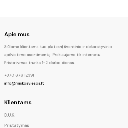
was:
is:
€54.50.
€40.90.
Apie mus
Siūlome klientams kuo platesnį šventinio ir dekoratyvinio
apšvietimo asortimentą. Prekiaujame tik internetu.
Pristatymas trunka 1-2 darbo dienas.
+370 676 12391
info@miskosviesos.lt
Klientams
D.U.K.
Pristatymas