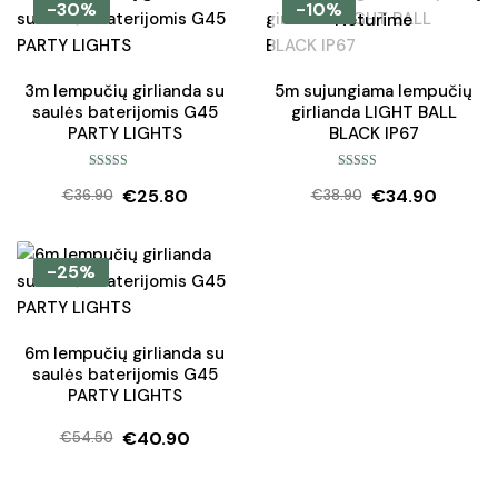
was:
is:
-30%
-10%
Neturime
€99.50.
€74.50.
3m lempučių girlianda su
5m sujungiama lempučių
saulės baterijomis G45
girlianda LIGHT BALL
PARTY LIGHTS
BLACK IP67
Įvertinimas:
Įvertinimas:
€
25.80
€
34.90
5.00
iš 5
5.00
iš 5
€
36.90
€
38.90
Original
Current
Original
Current
price
price
price
price
was:
is:
was:
is:
-25%
€36.90.
€25.80.
€38.90.
€34.90.
6m lempučių girlianda su
saulės baterijomis G45
PARTY LIGHTS
€
40.90
€
54.50
Original
Current
price
price