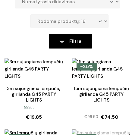
Filtrai
-25%
3m sujungiama lempučių
15m sujungiama lempučių
girlianda G45 PARTY
girlianda G45 PARTY
LIGHTS
LIGHTS
Įvertinimas:
€
19.85
€
74.50
5.00
iš 5
€
99.50
Original
Current
price
price