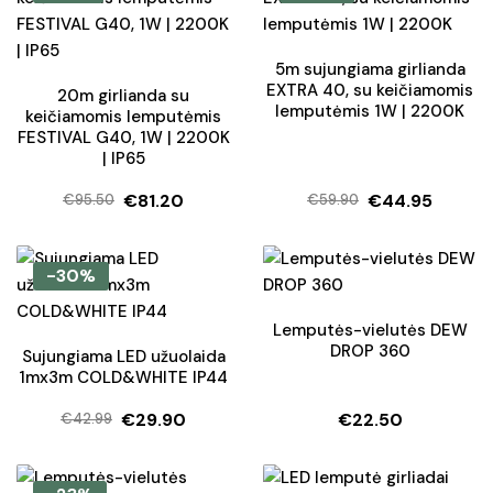
€34.90.
€27.50.
5m sujungiama girlianda
EXTRA 40, su keičiamomis
20m girlianda su
lemputėmis 1W | 2200K
keičiamomis lemputėmis
FESTIVAL G40, 1W | 2200K
| IP65
€
81.20
€
44.95
€
95.50
€
59.90
Original
Current
Original
Current
price
price
price
price
was:
is:
was:
is:
-30%
€95.50.
€81.20.
€59.90.
€44.95.
Lemputės-vielutės DEW
DROP 360
Sujungiama LED užuolaida
1mx3m COLD&WHITE IP44
€
29.90
€
22.50
€
42.99
Original
Current
price
price
was:
is: