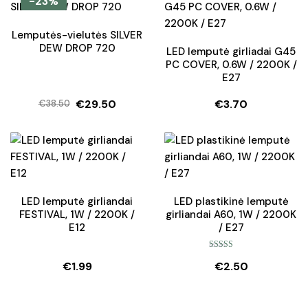
-23%
€42.99.
€29.90.
Lemputės-vielutės SILVER
DEW DROP 720
LED lemputė girliadai G45
PC COVER, 0.6W / 2200K /
E27
€
29.50
€
3.70
€
38.50
Original
Current
price
price
was:
is:
€38.50.
€29.50.
LED lemputė girliandai
LED plastikinė lemputė
FESTIVAL, 1W / 2200K /
girliandai A60, 1W / 2200K
E12
/ E27
Įvertinimas:
€
1.99
€
2.50
5.00
iš 5