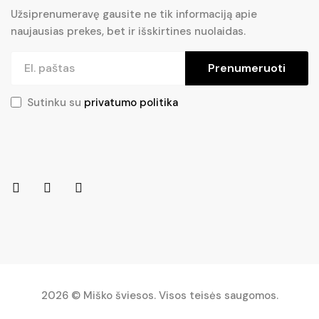
Užsiprenumeravę gausite ne tik informaciją apie
naujausias prekes, bet ir išskirtines nuolaidas.
Prenumeruoti
Sutinku su
privatumo politika
2026 © Miško šviesos. Visos teisės saugomos.