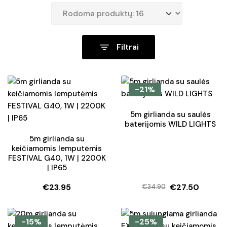
Filtrai
-21%
5m girlianda su saulės
baterijomis WILD LIGHTS
5m girlianda su
keičiamomis lemputėmis
FESTIVAL G40, 1W | 2200K
| IP65
€
23.95
€
27.50
€
34.90
Original
Current
price
price
was:
is:
-15%
-25%