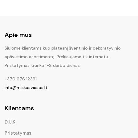
Apie mus
Siūlome klientams kuo platesnį šventinio ir dekoratyvinio
apšvietimo asortimentą. Prekiaujame tik internetu.
Pristatymas trunka 1-2 darbo dienas.
+370 676 12391
info@miskosviesos.lt
Klientams
D.U.K.
Pristatymas