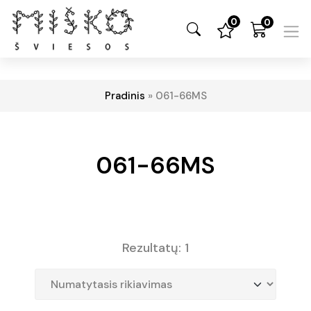
0
0
Pradinis
»
061-66MS
061-66MS
Rezultatų: 1