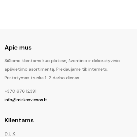
Apie mus
Siūlome klientams kuo platesnį šventinio ir dekoratyvinio
apšvietimo asortimentą. Prekiaujame tik internetu.
Pristatymas trunka 1-2 darbo dienas.
+370 676 12391
info@miskosviesos.lt
Klientams
D.U.K.