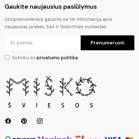
Gaukite naujausius pasiūlymus
Užsiprenumeravę gausite ne tik informaciją apie
naujausias prekes, bet ir išskirtines nuolaidas.
Prenumeruoti
Sutinku su
privatumo politika