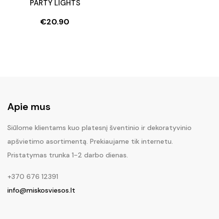
PARTY LIGHTS
€
20.90
Apie mus
Siūlome klientams kuo platesnį šventinio ir dekoratyvinio
apšvietimo asortimentą. Prekiaujame tik internetu.
Pristatymas trunka 1-2 darbo dienas.
+370 676 12391
info@miskosviesos.lt