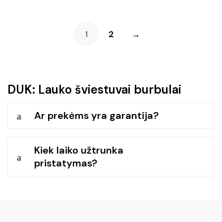
was:
is:
was:
is:
€39.90.
€31.90.
€39.90.
€27.90.
1
2
→
DUK: Lauko šviestuvai burbulai
Ar prekėms yra garantija?
a
Kiek laiko užtrunka
a
pristatymas?