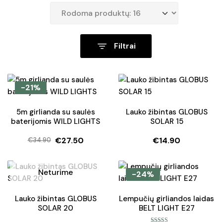
Filtrai
-21%
5m girlianda su saulės
Lauko žibintas GLOBUS
baterijomis WILD LIGHTS
SOLAR 15
€
27.50
€
14.90
€
34.90
Original
Current
price
price
was:
is:
Neturime
-24%
€34.90.
€27.50.
Lauko žibintas GLOBUS
Lempučių girliandos laidas
SOLAR 20
BELT LIGHT E27