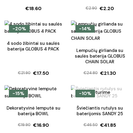
Įvertinimas:
€
18.60
€
2.20
5.00
iš 5
€
2.90
Original
Current
price
price
was:
is:
-20%
-14%
€2.90.
€2.20.
4 sodo žibintai su saulės
baterija GLOBUS 4 PACK
Lempučių girlianda su
saulės baterija GLOBUS
CHAIN SOLAR
€
17.50
€
21.30
€
21.90
€
24.80
Original
Current
Original
Current
price
price
price
price
was:
is:
was:
is:
Neturime
-15%
-10%
€21.90.
€17.50.
€24.80.
€21.30.
Dekoratyvinė lemputė su
Šviečiantis rutulys su
baterija BOWL
baterijomis SANDY 25
€
16.90
€
41.85
€
19.90
€
46.50
Original
Current
Original
Current