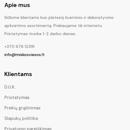
Apie mus
Siūlome klientams kuo platesnį šventinio ir dekoratyvinio
apšvietimo asortimentą. Prekiaujame tik internetu.
Pristatymas trunka 1-2 darbo dienas.
+370 676 12391
info@miskosviesos.lt
Klientams
D.U.K.
Pristatymas
Prekių grąžinimas
Slapukų politika
Privatumo pareiškimas