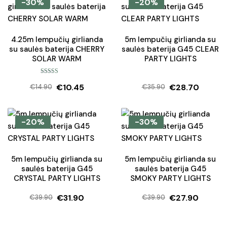
-30%
-20%
€27.50.
€24.50.
€36.90.
€25.80.
4.25m lempučių girlianda
5m lempučių girlianda su
su saulės baterija CHERRY
saulės baterija G45 CLEAR
SOLAR WARM
PARTY LIGHTS
Įvertinimas:
€
10.45
€
28.70
5.00
iš 5
€
14.90
€
35.90
Original
Current
Original
Current
price
price
price
price
was:
is:
was:
is:
-20%
-30%
€14.90.
€10.45.
€35.90.
€28.70.
5m lempučių girlianda su
5m lempučių girlianda su
saulės baterija G45
saulės baterija G45
CRYSTAL PARTY LIGHTS
SMOKY PARTY LIGHTS
€
31.90
€
27.90
€
39.90
€
39.90
Original
Current
Original
Current
price
price
price
price