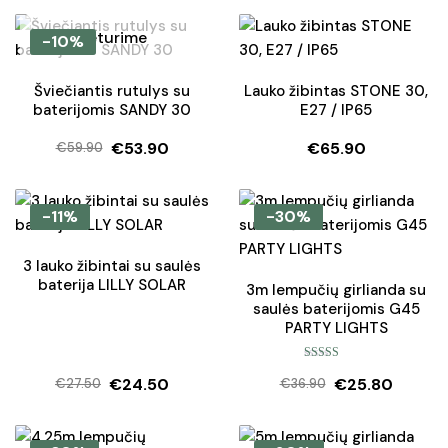
price
price
price
price
was:
is:
was:
is:
Neturime
-10%
€19.90.
€16.90.
€46.50.
€41.85.
Šviečiantis rutulys su
Lauko žibintas STONE 30,
baterijomis SANDY 30
E27 / IP65
€
53.90
€
65.90
€
59.90
Original
Current
price
price
was:
is:
-11%
-30%
€59.90.
€53.90.
3 lauko žibintai su saulės
baterija LILLY SOLAR
3m lempučių girlianda su
saulės baterijomis G45
PARTY LIGHTS
Įvertinimas:
€
24.50
€
25.80
5.00
iš 5
€
27.50
€
36.90
Original
Current
Original
Current
price
price
price
price
was:
is:
was:
is: