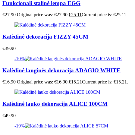
Funkcionali stalinė lempa EGG
€
27.90
Original price was: €27.90.
€
25.11
Current price is: €25.11.
Kalėdinė dekoracija FIZZY 45CM
€
39.90
-10%
Kalėdinė langinės dekoracija ADAGIO WHITE
€
16.90
Original price was: €16.90.
€
15.21
Current price is: €15.21.
Kalėdinė lauko dekoracija ALICE 100CM
€
49.90
-19%