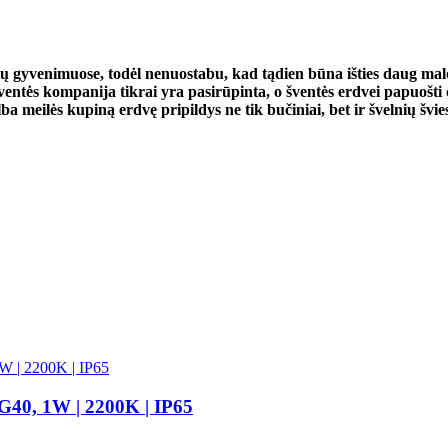
ų gyvenimuose, todėl nenuostabu, kad tądien būna išties daug malo
 šventės kompanija tikrai yra pasirūpinta, o šventės erdvei papuo
 meilės kupiną erdvę pripildys ne tik bučiniai, bet ir švelnių švie
G40, 1W | 2200K | IP65