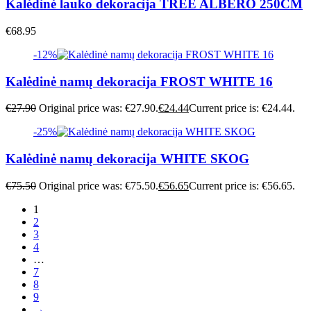
Kalėdinė lauko dekoracija TREE ALBERO 250CM
€
68.95
-12%
Kalėdinė namų dekoracija FROST WHITE 16
€
27.90
Original price was: €27.90.
€
24.44
Current price is: €24.44.
-25%
Kalėdinė namų dekoracija WHITE SKOG
€
75.50
Original price was: €75.50.
€
56.65
Current price is: €56.65.
1
2
3
4
…
7
8
9
→