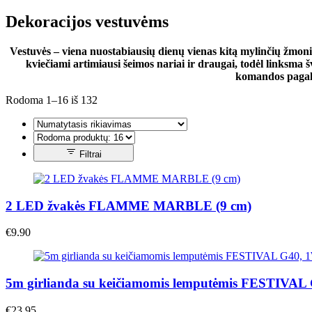
Dekoracijos vestuvėms
Vestuvės – viena nuostabiausių dienų vienas kitą mylinčių žmoni
kviečiami artimiausi šeimos nariai ir draugai, todėl linksma
komandos pagalba
Rodoma 1–16 iš 132
Filtrai
2 LED žvakės FLAMME MARBLE (9 cm)
€
9.90
5m girlianda su keičiamomis lemputėmis FESTIVAL 
€
23.95