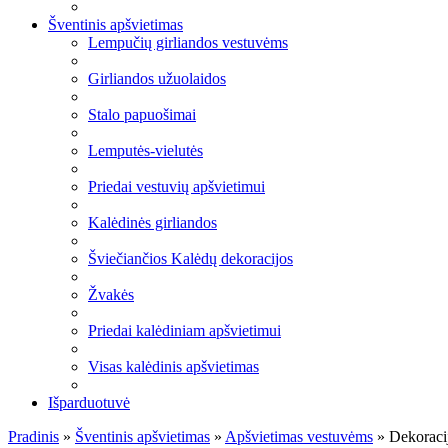
Šventinis apšvietimas
Lempučių girliandos vestuvėms
Girliandos užuolaidos
Stalo papuošimai
Lemputės-vielutės
Priedai vestuvių apšvietimui
Kalėdinės girliandos
Šviečiančios Kalėdų dekoracijos
Žvakės
Priedai kalėdiniam apšvietimui
Visas kalėdinis apšvietimas
Išparduotuvė
Pradinis
»
Šventinis apšvietimas
»
Apšvietimas vestuvėms
»
Dekoraci