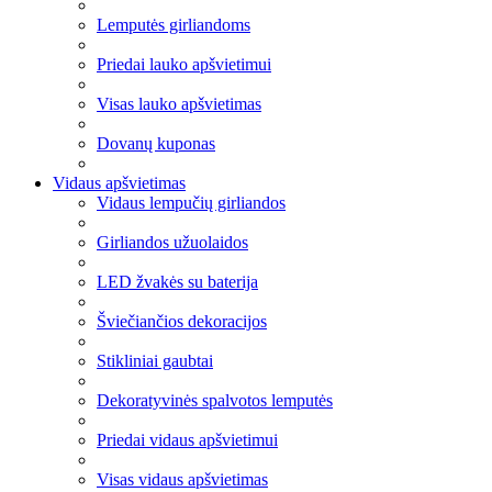
Lemputės girliandoms
Priedai lauko apšvietimui
Visas lauko apšvietimas
Dovanų kuponas
Vidaus apšvietimas
Vidaus lempučių girliandos
Girliandos užuolaidos
LED žvakės su baterija
Šviečiančios dekoracijos
Stikliniai gaubtai
Dekoratyvinės spalvotos lemputės
Priedai vidaus apšvietimui
Visas vidaus apšvietimas