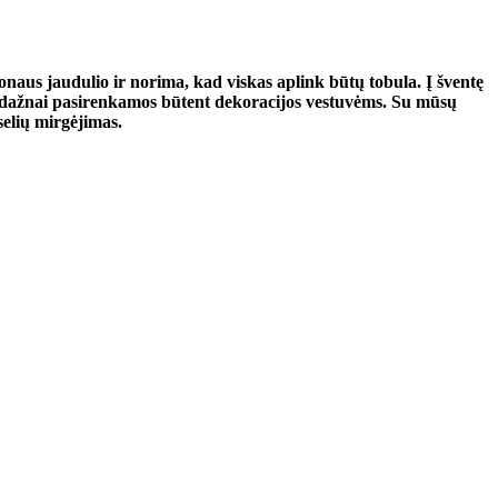
naus jaudulio ir norima, kad viskas aplink būtų tobula. Į šventę
šti dažnai pasirenkamos būtent dekoracijos vestuvėms. Su mūsų
selių mirgėjimas.