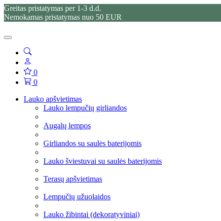
Greitas pristatymas per 1-3 d.d.
Nemokamas pristatymas nuo 50 EUR
0
0
Lauko apšvietimas
Lauko lempučių girliandos
Augalų lempos
Girliandos su saulės baterijomis
Lauko šviestuvai su saulės baterijomis
Terasų apšvietimas
Lempučių užuolaidos
Lauko žibintai (dekoratyviniai)