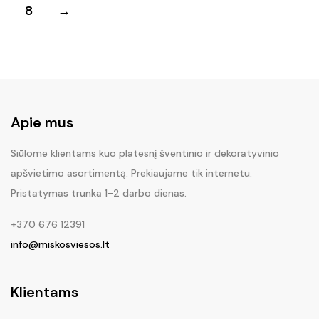
8
→
Apie mus
Siūlome klientams kuo platesnį šventinio ir dekoratyvinio
apšvietimo asortimentą. Prekiaujame tik internetu.
Pristatymas trunka 1-2 darbo dienas.
+370 676 12391
info@miskosviesos.lt
Klientams