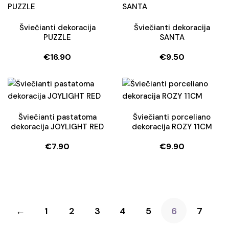
Šviečianti dekoracija
Šviečianti dekoracija
PUZZLE
SANTA
€
16.90
€
9.50
Šviečianti pastatoma
Šviečianti porceliano
dekoracija JOYLIGHT RED
dekoracija ROZY 11CM
€
7.90
€
9.90
←
1
2
3
4
5
6
7