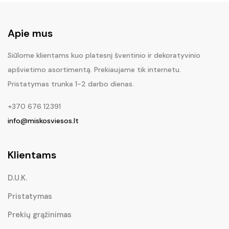
Apie mus
Siūlome klientams kuo platesnį šventinio ir dekoratyvinio
apšvietimo asortimentą. Prekiaujame tik internetu.
Pristatymas trunka 1-2 darbo dienas.
+370 676 12391
info@miskosviesos.lt
Klientams
D.U.K.
Pristatymas
Prekių grąžinimas