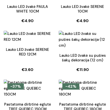
Lauko LED žvakė PAULA
Lauko LED žvakė SERENE
WHITE 10CM
10CM
€
4.90
€
4.90
Lauko LED žvakė SERENE
RED 12CM
Lauko LED žvakė su pušies
šakų dekoracija (12 cm)
€
3.60
€
11.90
-37%
-42%
Pastatoma dirbtinė eglutė
Pastatoma dirbtinė eglutė
TREE QUEBEC 150CM
TREE QUEBEC 180CM