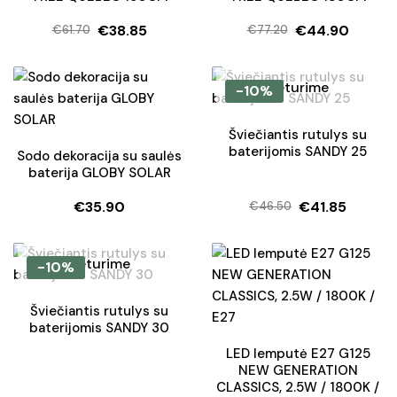
€
38.85
€
44.90
€
61.70
€
77.20
Original
Current
Original
Current
price
price
price
price
was:
is:
was:
is:
Neturime
-10%
€61.70.
€38.85.
€77.20.
€44.90.
Šviečiantis rutulys su
baterijomis SANDY 25
Sodo dekoracija su saulės
baterija GLOBY SOLAR
€
35.90
€
41.85
€
46.50
Original
Current
price
price
was:
is:
Neturime
-10%
€46.50.
€41.85.
Šviečiantis rutulys su
baterijomis SANDY 30
LED lemputė E27 G125
NEW GENERATION
CLASSICS, 2.5W / 1800K /