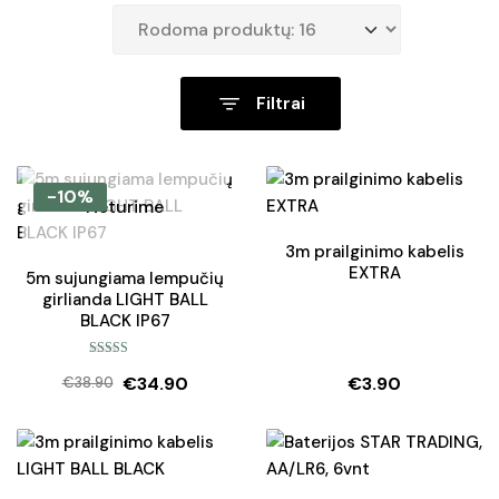
Filtrai
-10%
Neturime
3m prailginimo kabelis
EXTRA
5m sujungiama lempučių
girlianda LIGHT BALL
BLACK IP67
Įvertinimas:
€
34.90
€
3.90
5.00
iš 5
€
38.90
Original
Current
price
price
was:
is:
€38.90.
€34.90.