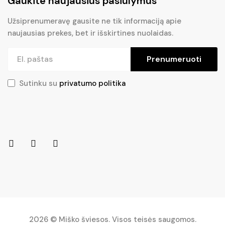
Gaukite naujausius pasiūlymus
Užsiprenumeravę gausite ne tik informaciją apie
naujausias prekes, bet ir išskirtines nuolaidas.
Prenumeruoti
Sutinku su
privatumo politika
2026 © Miško šviesos. Visos teisės saugomos.