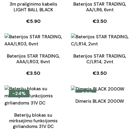
3m prailginimo kabelis
Baterijos STAR TRADING,
LIGHT BALL BLACK
AA/LR6, 6vnt
€
5.90
€
3.50
Baterijos STAR TRADING,
Baterijos STAR TRADING,
AAA/LR03, 6vnt
C/LR14, 2vnt
€
3.50
€
3.50
-24%
-20%
Dimeris BLACK 2000W
Baterijų blokas su
mirksėjimo funkcijomis
girliandoms 31V DC