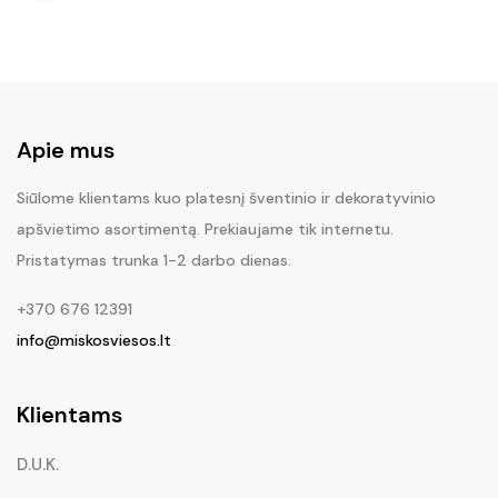
Apie mus
Siūlome klientams kuo platesnį šventinio ir dekoratyvinio
apšvietimo asortimentą. Prekiaujame tik internetu.
Pristatymas trunka 1-2 darbo dienas.
+370 676 12391
info@miskosviesos.lt
Klientams
D.U.K.