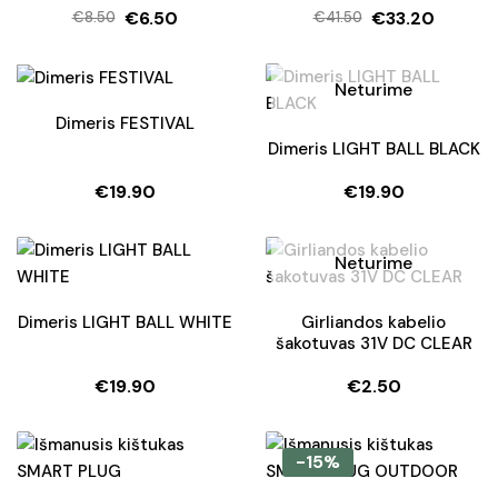
€
6.50
€
33.20
€
8.50
€
41.50
Original
Current
Original
Current
price
price
price
price
was:
is:
was:
is:
Neturime
€8.50.
€6.50.
€41.50.
€33.20.
Dimeris FESTIVAL
Dimeris LIGHT BALL BLACK
€
19.90
€
19.90
Neturime
Dimeris LIGHT BALL WHITE
Girliandos kabelio
šakotuvas 31V DC CLEAR
€
19.90
€
2.50
-15%