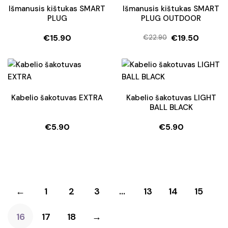
Išmanusis kištukas SMART
Išmanusis kištukas SMART
PLUG
PLUG OUTDOOR
€
15.90
€
19.50
€
22.90
Original
Current
price
price
was:
is:
€22.90.
€19.50.
Kabelio šakotuvas EXTRA
Kabelio šakotuvas LIGHT
BALL BLACK
€
5.90
€
5.90
←
1
2
3
…
13
14
15
16
17
18
→