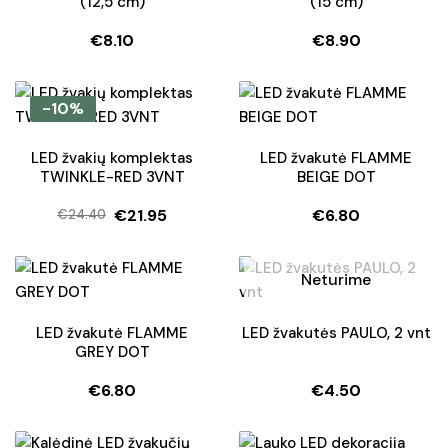
(12,5 cm)
(15 cm)
€
8.10
€
8.90
-10%
LED žvakių komplektas
LED žvakutė FLAMME
TWINKLE-RED 3VNT
BEIGE DOT
€
21.95
€
6.80
€
24.40
Original
Current
price
price
was:
is:
Neturime
€24.40.
€21.95.
LED žvakutė FLAMME
LED žvakutės PAULO, 2 vnt
GREY DOT
€
6.80
€
4.50