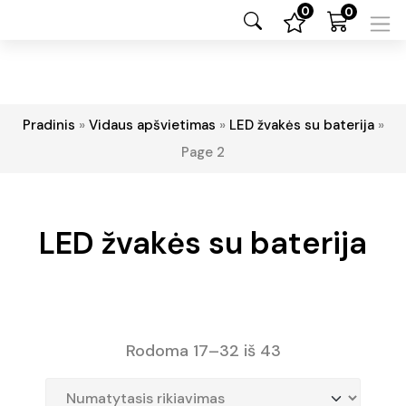
0
0
Pradinis
»
Vidaus apšvietimas
»
LED žvakės su baterija
»
Page 2
LED žvakės su baterija
Rodoma 17–32 iš 43