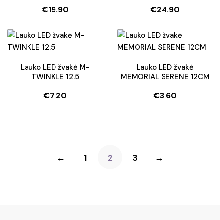
€
19.90
€
24.90
Lauko LED žvakė M-
Lauko LED žvakė
TWINKLE 12.5
MEMORIAL SERENE 12CM
€
7.20
€
3.60
←
1
2
3
→