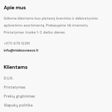
Apie mus
Siūlome klientams kuo platesnį šventinio ir dekoratyvinio
apšvietimo asortimentą. Prekiaujame tik internetu.
Pristatymas trunka 1-2 darbo dienas.
+370 676 12391
info@miskosviesos.lt
Klientams
D.U.K.
Pristatymas
Prekių grąžinimas
Slapukų politika