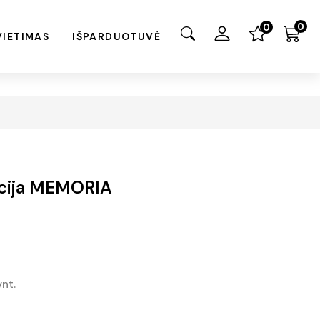
0
0
VIETIMAS
IŠPARDUOTUVĖ
acija MEMORIA
vnt.