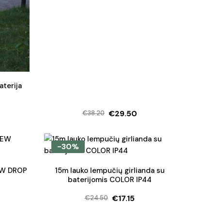
aterija
€
29.50
€
38.20
Original
Current
price
price
was:
is:
-30%
€38.20.
€29.50.
DEW DROP
15m lauko lempučių girlianda su
baterijomis COLOR IP44
€
17.15
€
24.50
Original
Current
price
price