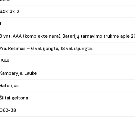
6.5x13x12
1
3 vnt. AAA (komplekte nėra). Baterijų tarnavimo trukmė apie 2
Yra. Režimas – 6 val. įjungta, 18 val. išjungta.
IP44
Kambaryje, Lauke
Baterijos
Šiltai geltona
062-38