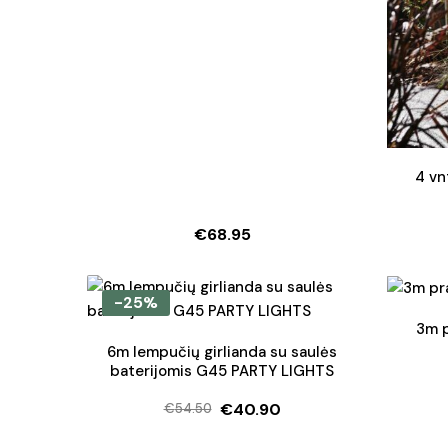
4 vn
€
68.95
-25%
3m p
6m lempučių girlianda su saulės
baterijomis G45 PARTY LIGHTS
€
40.90
€
54.50
Original
Current
price
price