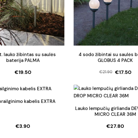
t. lauko žibintas su saulės
4 sodo žibintai su saulės b
baterija PALMA
GLOBUS 4 PACK
€
19.50
€
17.50
€
21.90
Original
Current
price
price
was:
is:
€21.90.
€17.50.
railginimo kabelis EXTRA
Lauko lempučių girlianda 
MICRO CLEAR 36M
€
3.90
€
27.80