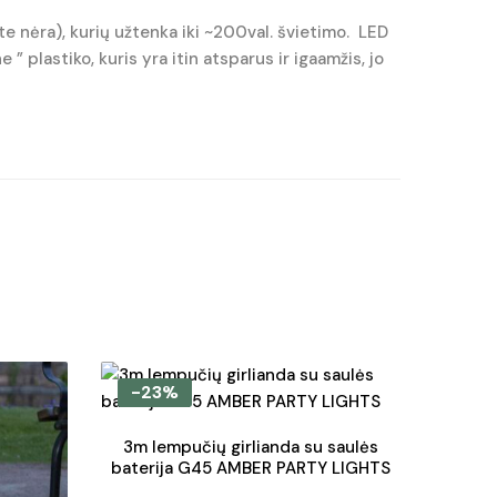
kte nėra), kurių užtenka iki ~200val. švietimo. LED
 ” plastiko, kuris yra itin atsparus ir igaamžis, jo
-23%
3m lempučių girlianda su saulės
baterija G45 AMBER PARTY LIGHTS