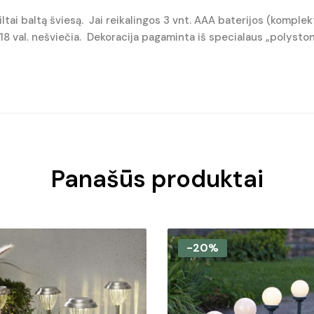
iltai baltą šviesą. Jai reikalingos 3 vnt. AAA baterijos (komple
r 18 val. nešviečia. Dekoracija pagaminta iš specialaus „polystone
Panašūs produktai
-20%