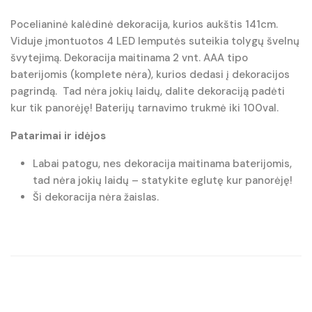
Pocelianinė kalėdinė dekoracija, kurios aukštis 141cm.
Viduje įmontuotos 4 LED lemputės suteikia tolygų švelnų
švytejimą. Dekoracija maitinama 2 vnt. AAA tipo
baterijomis (komplete nėra), kurios dedasi į dekoracijos
pagrindą. Tad nėra jokių laidų, dalite dekoraciją padėti
kur tik panorėję! Baterijų tarnavimo trukmė iki 100val.
Patarimai ir idėjos
Labai patogu, nes dekoracija maitinama baterijomis,
tad nėra jokių laidų – statykite eglutę kur panorėję!
Ši dekoracija nėra žaislas.