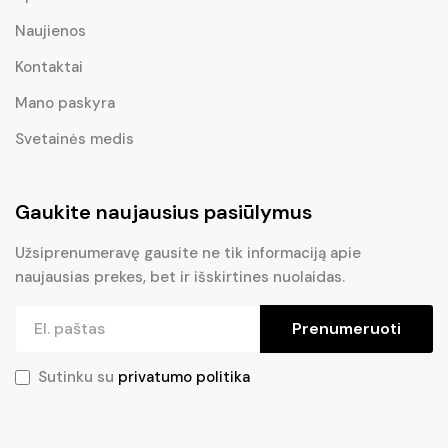
Naujienos
Kontaktai
Mano paskyra
Svetainės medis
Gaukite naujausius pasiūlymus
Užsiprenumeravę gausite ne tik informaciją apie
naujausias prekes, bet ir išskirtines nuolaidas.
Prenumeruoti
Sutinku su
privatumo politika