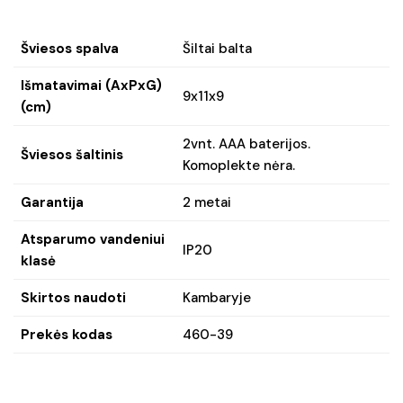
Šviesos spalva
Šiltai balta
Išmatavimai (AxPxG)
9x11x9
(cm)
2vnt. AAA baterijos.
Šviesos šaltinis
Komoplekte nėra.
Garantija
2 metai
Atsparumo vandeniui
IP20
klasė
Skirtos naudoti
Kambaryje
Prekės kodas
460-39