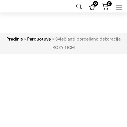
0
0
Pradinis
»
Parduotuvė
»
Šviečianti porceliano dekoracija
ROZY 11CM