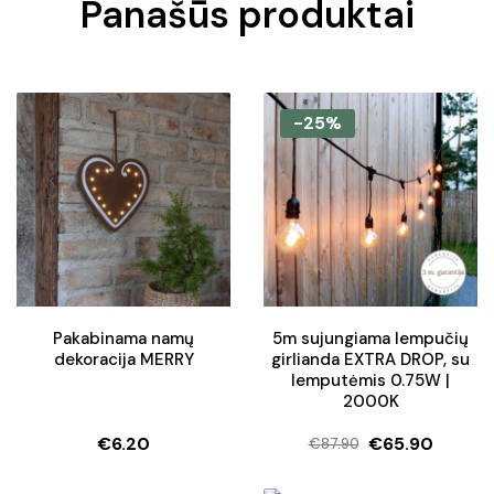
Panašūs produktai
-25%
Pakabinama namų
5m sujungiama lempučių
dekoracija MERRY
girlianda EXTRA DROP, su
lemputėmis 0.75W |
2000K
€
6.20
€
65.90
€
87.90
Original
Current
price
price