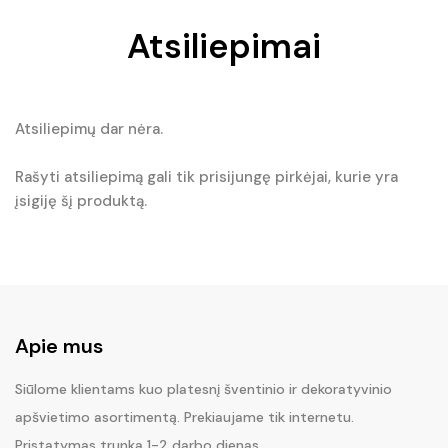
Atsiliepimai
Atsiliepimų dar nėra.
Rašyti atsiliepimą gali tik prisijungę pirkėjai, kurie yra
įsigiję šį produktą.
Apie mus
Siūlome klientams kuo platesnį šventinio ir dekoratyvinio
apšvietimo asortimentą. Prekiaujame tik internetu.
Pristatymas trunka 1-2 darbo dienas.