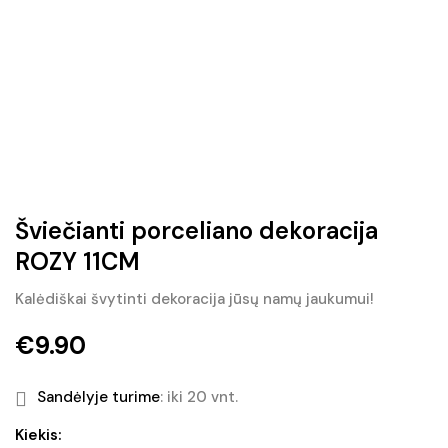
Šviečianti porceliano dekoracija
ROZY 11CM
Kalėdiškai švytinti dekoracija jūsų namų jaukumui!
€
9.90
Sandėlyje turime
: iki 20 vnt.
produkto
Kiekis: