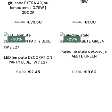
15W
girlianda EXTRA 40, su
lemputėmis 0.75W |
2000K
€
73.50
€
1.80
€
91.90
€
2.40
Original
Current
Original
Current
price
price
price
price
was:
is:
was:
is:
-50%
-29%
€91.90.
€73.50.
€2.40.
€1.80.
Kalėdinė stalo dekoracija
ABETE GREEN
LED lemputė DECORATION
PARTY BLUE, 1W / E27
€
2.45
€
9.80
€
4.90
€
13.90
Original
Current
Original
Current
price
price
price
price
was:
is:
was:
is:
€4.90.
€2.45.
€13.90.
€9.80.