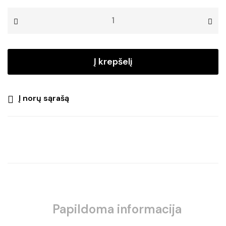
kiekis:
Šviečianti
porceliano
dekoracija
ROZY
Į krepšelį
11CM
Į norų sąrašą
Papildoma informacija