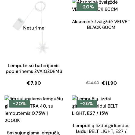
was:
is:
-20%
€87.90.
€65.90.
Aksominė žvaigždė VELVET
BLACK 60CM
Neturime
Lemputė su baterijomis
popierinėms ŽVAIGŽDĖMS
€
7.90
€
11.90
€
14.90
Original
Current
price
price
was:
is:
-20%
-25%
€14.90.
€11.90.
Lempučių lizdai girliandos
laidui BELT LIGHT, E27 /
5m sujungiama lempučių