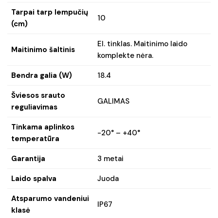
Tarpai tarp lempučių
10
(cm)
El. tinklas. Maitinimo laido
Maitinimo šaltinis
komplekte nėra.
Bendra galia (W)
18.4
Šviesos srauto
GALIMAS
reguliavimas
Tinkama aplinkos
-20° – +40°
temperatūra
Garantija
3 metai
Laido spalva
Juoda
Atsparumo vandeniui
IP67
klasė