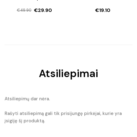
€
29.90
€
19.10
€
49.90
Original
Current
price
price
was:
is:
€49.90.
€29.90.
Atsiliepimai
Atsiliepimų dar nėra.
Rašyti atsiliepimą gali tik prisijungę pirkėjai, kurie yra
įsigiję šį produktą.