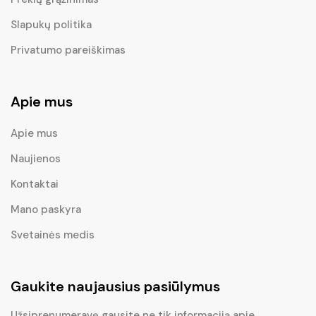
Slapukų politika
Privatumo pareiškimas
Apie mus
Apie mus
Naujienos
Kontaktai
Mano paskyra
Svetainės medis
Gaukite naujausius pasiūlymus
Užsiprenumeravę gausite ne tik informaciją apie