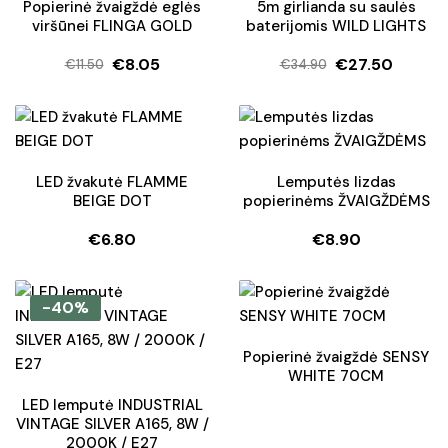
Popierinė žvaigždė eglės
5m girlianda su saulės
viršūnei FLINGA GOLD
baterijomis WILD LIGHTS
€
8.05
€
27.50
€
11.50
€
34.90
Original
Current
Original
Current
price
price
price
price
was:
is:
was:
is:
€11.50.
€8.05.
€34.90.
€27.50.
LED žvakutė FLAMME
Lemputės lizdas
BEIGE DOT
popierinėms ŽVAIGŽDĖMS
€
6.80
€
8.90
-40%
Popierinė žvaigždė SENSY
WHITE 70CM
LED lemputė INDUSTRIAL
VINTAGE SILVER A165, 8W /
2000K / E27