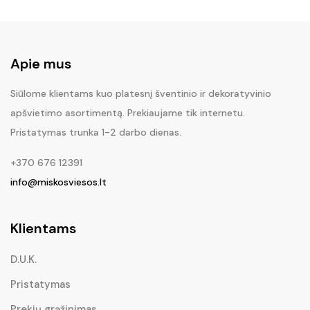
Apie mus
Siūlome klientams kuo platesnį šventinio ir dekoratyvinio
apšvietimo asortimentą. Prekiaujame tik internetu.
Pristatymas trunka 1-2 darbo dienas.
+370 676 12391
info@miskosviesos.lt
Klientams
D.U.K.
Pristatymas
Prekių grąžinimas