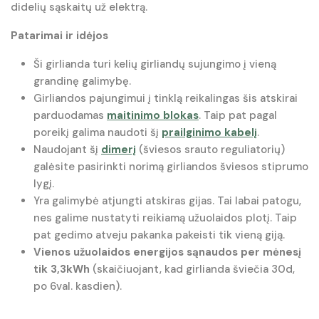
didelių sąskaitų už elektrą.
Patarimai ir idėjos
Ši girlianda turi kelių girliandų sujungimo į vieną
grandinę galimybę.
Girliandos pajungimui į tinklą reikalingas šis atskirai
parduodamas
maitinimo blokas
. Taip pat pagal
poreikį galima naudoti šį
prailginimo kabelį
.
Naudojant šį
dimerį
(šviesos srauto reguliatorių)
galėsite pasirinkti norimą girliandos šviesos stiprumo
lygį.
Yra galimybė atjungti atskiras gijas. Tai labai patogu,
nes galime nustatyti reikiamą užuolaidos plotį. Taip
pat gedimo atveju pakanka pakeisti tik vieną giją.
Vienos užuolaidos energijos sąnaudos per mėnesį
tik 3,3kWh
(skaičiuojant, kad girlianda šviečia 30d,
po 6val. kasdien).