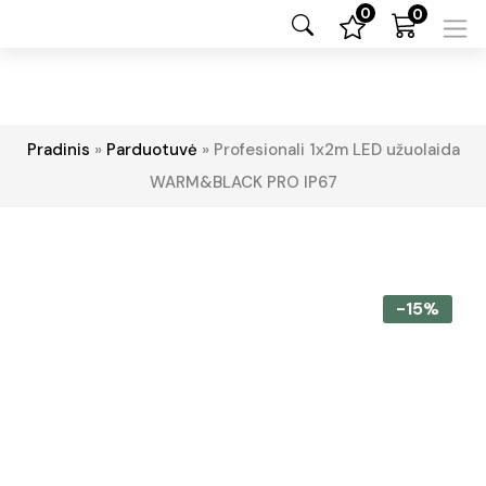
0
0
Pradinis
»
Parduotuvė
»
Profesionali 1x2m LED užuolaida
WARM&BLACK PRO IP67
-15%