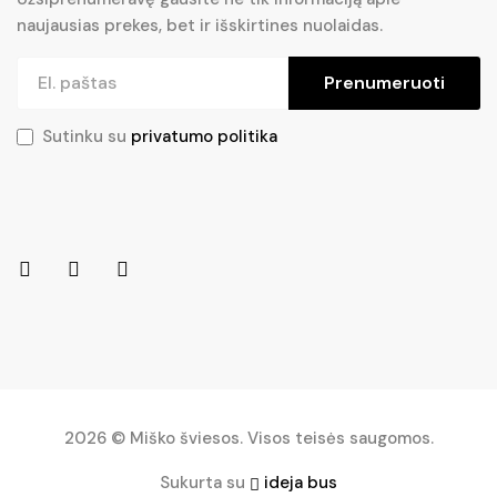
naujausias prekes, bet ir išskirtines nuolaidas.
Prenumeruoti
Sutinku su
privatumo politika
2026 © Miško šviesos. Visos teisės saugomos.
Sukurta su
ideja bus