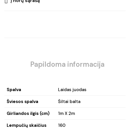
Į norų sąrašą
Papildoma informacija
Spalva
Laidas juodas
Šviesos spalva
Šiltai balta
Girliandos ilgis (cm)
1m X 2m
Lempučių skaičius
160