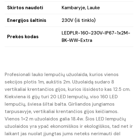
Skirtos naudoti
Kambaryje, Lauke
Energijos šaltinis
230V (iš tinklo)
LEDPLR-160-230V-IP67-1x2M-
Prekės kodas
BK-WW-Extra
Profesionali lauko lempučių užuolaida, kurios vienos
sekcijos plotis 1m, aukštis 2m. Užuolaidą sudaro 8
vertikaliai krentančios gijos, kurios išsidėsto kas 12.5 cm.
Kiekviena iš gijų turi 20 LED lempučių, viso 160 LED
lempučių, šviesa šiltai balta. Girliandos jungiamos
tarpusavyje, vertikaliai krentančios gijos keičiamos.
Vienos 1×2 m užuolaidos galia 18.4w. Šios LED lempučių
užuolaidos yra ypač ekonomiškos ir ekologiškos, tad net ir
laikant jas nuolat įjungtas jums neteks nerimauti dėl