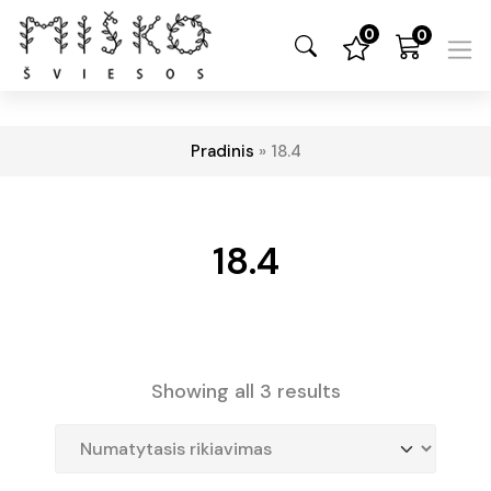
0
0
Pradinis
»
18.4
18.4
Showing all 3 results