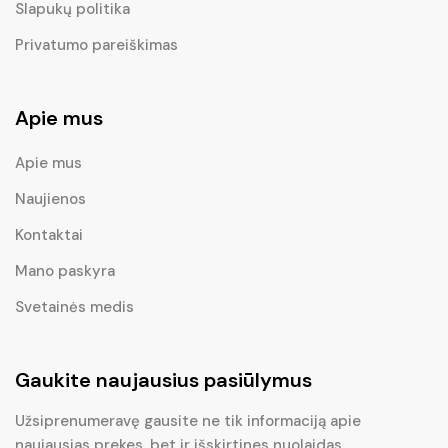
Slapukų politika
Privatumo pareiškimas
Apie mus
Apie mus
Naujienos
Kontaktai
Mano paskyra
Svetainės medis
Gaukite naujausius pasiūlymus
Užsiprenumeravę gausite ne tik informaciją apie
naujausias prekes, bet ir išskirtines nuolaidas.