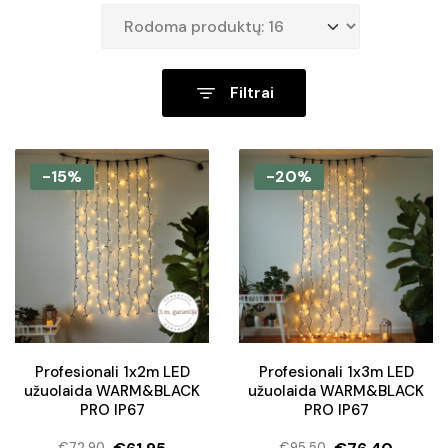
Filtrai
-15%
-20%
Profesionali 1x2m LED
Profesionali 1x3m LED
užuolaida WARM&BLACK
užuolaida WARM&BLACK
PRO IP67
PRO IP67
€
72.90
€
95.50