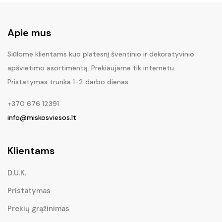
Apie mus
Siūlome klientams kuo platesnį šventinio ir dekoratyvinio
apšvietimo asortimentą. Prekiaujame tik internetu.
Pristatymas trunka 1-2 darbo dienas.
+370 676 12391
info@miskosviesos.lt
Klientams
D.U.K.
Pristatymas
Prekių grąžinimas