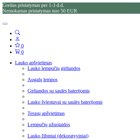
Greitas pristatymas per 1-3 d.d.
Nemokamas pristatymas nuo 50 EUR
0
0
Lauko apšvietimas
Lauko lempučių girliandos
Augalų lempos
Girliandos su saulės baterijomis
Lauko šviestuvai su saulės baterijomis
Terasų apšvietimas
Lempučių užuolaidos
Lauko žibintai (dekoratyviniai)