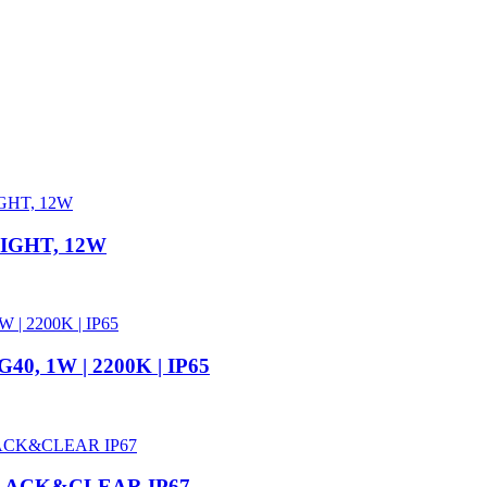
LIGHT, 12W
G40, 1W | 2200K | IP65
L BLACK&CLEAR IP67