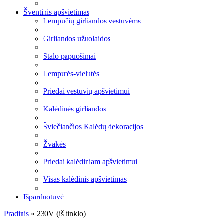
Šventinis apšvietimas
Lempučių girliandos vestuvėms
Girliandos užuolaidos
Stalo papuošimai
Lemputės-vielutės
Priedai vestuvių apšvietimui
Kalėdinės girliandos
Šviečiančios Kalėdų dekoracijos
Žvakės
Priedai kalėdiniam apšvietimui
Visas kalėdinis apšvietimas
Išparduotuvė
Pradinis
»
230V (iš tinklo)