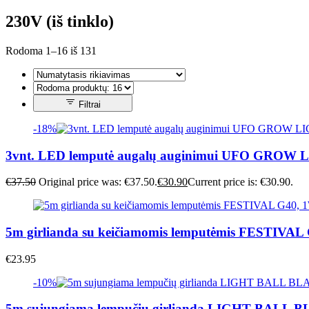
230V (iš tinklo)
Rodoma 1–16 iš 131
Filtrai
-18%
3vnt. LED lemputė augalų auginimui UFO GROW 
€
37.50
Original price was: €37.50.
€
30.90
Current price is: €30.90.
5m girlianda su keičiamomis lemputėmis FESTIVAL 
€
23.95
-10%
5m sujungiama lempučių girlianda LIGHT BAL