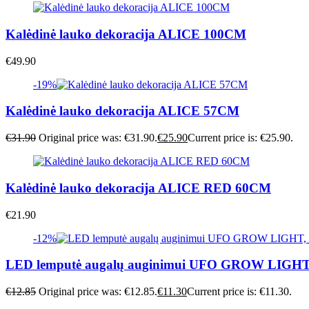
Kalėdinė lauko dekoracija ALICE 100CM
€
49.90
-19%
Kalėdinė lauko dekoracija ALICE 57CM
€
31.90
Original price was: €31.90.
€
25.90
Current price is: €25.90.
Kalėdinė lauko dekoracija ALICE RED 60CM
€
21.90
-12%
LED lemputė augalų auginimui UFO GROW LIGHT
€
12.85
Original price was: €12.85.
€
11.30
Current price is: €11.30.