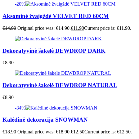
-20%
Aksominė žvaigždė VELVET RED 60CM
€
14.90
Original price was: €14.90.
€
11.90
Current price is: €11.90.
Dekoratyvinė šakelė DEWDROP DARK
€
8.90
Dekoratyvinė šakelė DEWDROP NATURAL
€
8.90
-34%
Kalėdinė dekoracija SNOWMAN
€
18.90
Original price was: €18.90.
€
12.50
Current price is: €12.50.