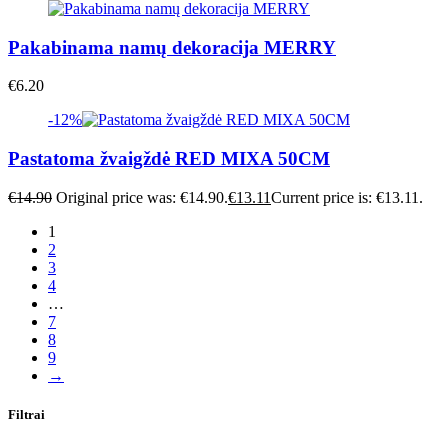
Pakabinama namų dekoracija MERRY
€
6.20
-12%
Pastatoma žvaigždė RED MIXA 50CM
€
14.90
Original price was: €14.90.
€
13.11
Current price is: €13.11.
1
2
3
4
…
7
8
9
→
Filtrai