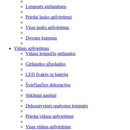
Lemputės girliandoms
Priedai lauko apšvietimui
Visas lauko apšvietimas
Dovanų kuponas
Vidaus apšvietimas
Vidaus lempučių girliandos
Girliandos užuolaidos
LED žvakės su baterija
Šviečiančios dekoracijos
Stikliniai gaubtai
Dekoratyvinės spalvotos lemputės
Priedai vidaus apšvietimui
Visas vidaus apšvietimas