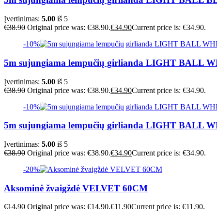
Įvertinimas:
5.00
iš 5
€
38.90
Original price was: €38.90.
€
34.90
Current price is: €34.90.
-10%
5m sujungiama lempučių girlianda LIGHT BALL 
Įvertinimas:
5.00
iš 5
€
38.90
Original price was: €38.90.
€
34.90
Current price is: €34.90.
-10%
5m sujungiama lempučių girlianda LIGHT BALL
Įvertinimas:
5.00
iš 5
€
38.90
Original price was: €38.90.
€
34.90
Current price is: €34.90.
-20%
Aksominė žvaigždė VELVET 60CM
€
14.90
Original price was: €14.90.
€
11.90
Current price is: €11.90.