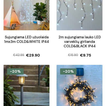
Sujungiama LED užuolaida
2m sujungiama lauko LED
1mx3m COLD&WHITE IP44
varveklių girlianda
COLD&BLACK IP44
€
29.90
€
9.75
€
42.99
€
15.90
Original
Current
Original
Current
price
price
price
price
was:
is:
was:
is:
-20%
-20%
€42.99.
€29.90.
€15.90.
€9.75.