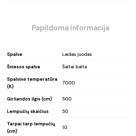
Papildoma informacija
Spalva
Laidas juodas
Šviesos spalva
Šaltai balta
Spalvinė temperatūra
7000
(K)
Girliandos ilgis (cm)
500
Lempučių skaičius
50
Tarpai tarp lempučių
10
(cm)