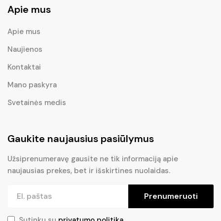
Apie mus
Apie mus
Naujienos
Kontaktai
Mano paskyra
Svetainės medis
Gaukite naujausius pasiūlymus
Užsiprenumeravę gausite ne tik informaciją apie
naujausias prekes, bet ir išskirtines nuolaidas.
Prenumeruoti
Sutinku su
privatumo politika