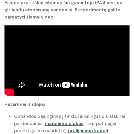
Esame praktiškai išbandę šio gamintojo IP44 serijos
girliandų atsparumą vandeniui. Eksperimentą galite
pamatyti šiame video:
Patarimai ir idėjos
Girliandos pajungimui į tinklą reikalingas šis atskirai
parduodamas
maitinimo blokas
. Taip pat pagal
poreikį galima naudoti šį
prailginimo kabelį
.