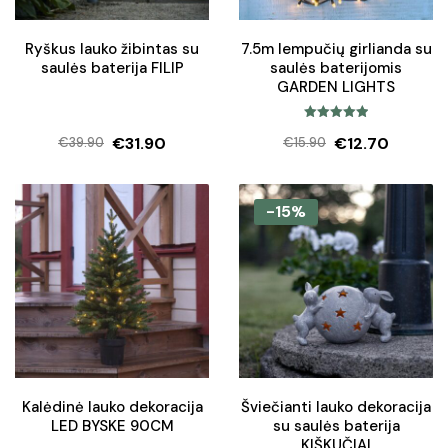
Ryškus lauko žibintas su
7.5m lempučių girlianda su
saulės baterija FILIP
saulės baterijomis
GARDEN LIGHTS
Įvertinimas:
€
31.90
€
12.70
€
39.90
€
15.90
5.00
iš 5
Original
Current
Original
Current
price
price
price
price
was:
is:
was:
is:
-15%
€39.90.
€31.90.
€15.90.
€12.70.
Kalėdinė lauko dekoracija
Šviečianti lauko dekoracija
LED BYSKE 90CM
su saulės baterija
KIŠKUČIAI