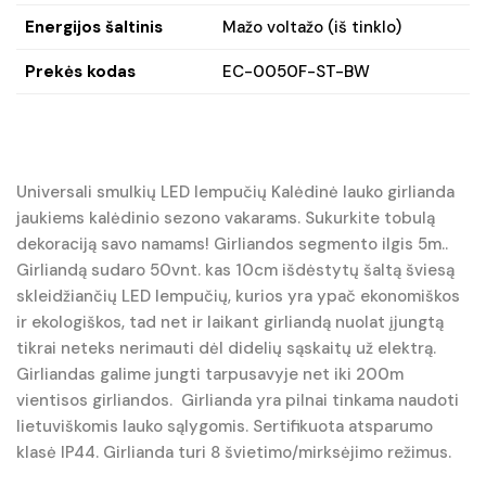
Energijos šaltinis
Mažo voltažo (iš tinklo)
Prekės kodas
EC-0050F-ST-BW
Universali smulkių LED lempučių Kalėdinė lauko girlianda
jaukiems kalėdinio sezono vakarams. Sukurkite tobulą
dekoraciją savo namams! Girliandos segmento ilgis 5m..
Girliandą sudaro 50vnt. kas 10cm išdėstytų šaltą šviesą
skleidžiančių LED lempučių, kurios yra ypač ekonomiškos
ir ekologiškos, tad net ir laikant girliandą nuolat įjungtą
tikrai neteks nerimauti dėl didelių sąskaitų už elektrą.
Girliandas galime jungti tarpusavyje net iki 200m
vientisos girliandos. Girlianda yra pilnai tinkama naudoti
lietuviškomis lauko sąlygomis. Sertifikuota atsparumo
klasė IP44. Girlianda turi 8 švietimo/mirksėjimo režimus.