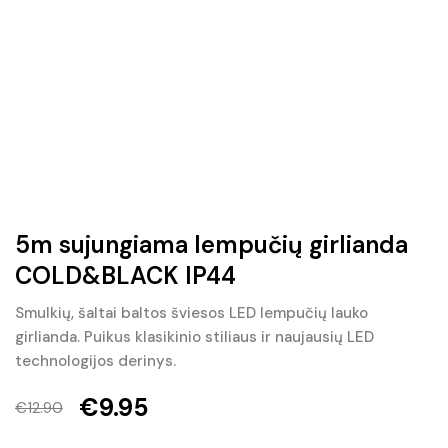
5m sujungiama lempučių girlianda
COLD&BLACK IP44
Smulkių, šaltai baltos šviesos LED lempučių lauko
girlianda. Puikus klasikinio stiliaus ir naujausių LED
technologijos derinys.
€
9.95
€
12.90
Original
Current