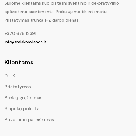
Siūlome klientams kuo platesnį šventinio ir dekoratyvinio
apšvietimo asortimentą. Prekiaujame tik internetu.
Pristatymas trunka 1-2 darbo dienas.
+370 676 12391
info@miskosviesos.lt
Klientams
D.U.K.
Pristatymas
Prekių grąžinimas
Slapukų politika
Privatumo pareiškimas