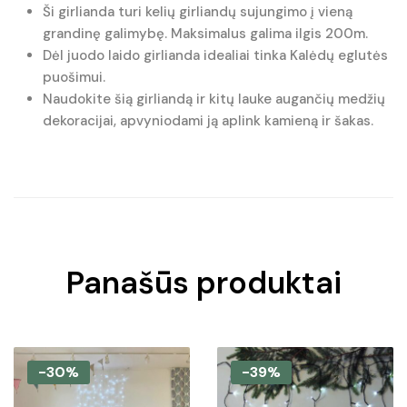
Ši girlianda turi kelių girliandų sujungimo į vieną
grandinę galimybę. Maksimalus galima ilgis 200m.
Dėl juodo laido girlianda idealiai tinka Kalėdų eglutės
puošimui.
Naudokite šią girliandą ir kitų lauke augančių medžių
dekoracijai, apvyniodami ją aplink kamieną ir šakas.
Panašūs produktai
-30%
-39%