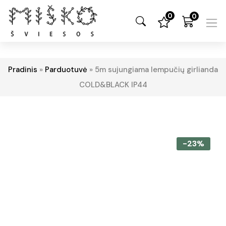
0
0
Pradinis
»
Parduotuvė
»
5m sujungiama lempučių girlianda
COLD&BLACK IP44
-23%