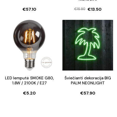
€
57.10
€
13.50
€
15.90
Original
Current
price
price
was:
is:
€15.90.
€13.50.
LED lemputė SMOKE G80,
Šviečianti dekoracija BIG
1.8W / 2100K / E27
PALM NEONLIGHT
€
5.20
€
57.90