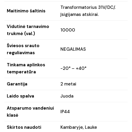
Transformatorius 31V/DC/.
Maitinimo šaltinis
Įsigijamas atskirai.
Vidutinė tarnavimo
10000
trukmė (val.)
Šviesos srauto
NEGALIMAS
reguliavimas
Tinkama aplinkos
-20° – +40°
temperatūra
Garantija
2 metai
Laido spalva
Juoda
Atsparumo vandeniui
IP44
klasė
Skirtos naudoti
Kambaryje, Lauke