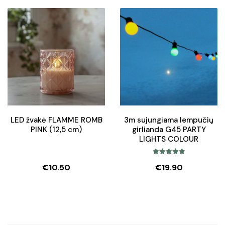
price
price
was:
is:
€95.50.
€81.20.
LED žvakė FLAMME ROMB
3m sujungiama lempučių
PINK (12,5 cm)
girlianda G45 PARTY
LIGHTS COLOUR
Įvertinimas:
€
10.50
€
19.90
5.00
iš 5