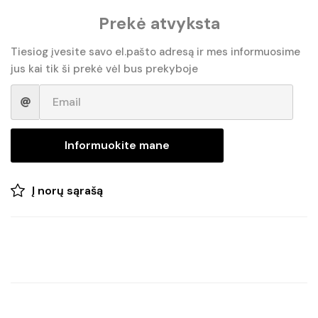
Prekė atvyksta
was:
is:
€16.90.
€14.35.
Tiesiog įvesite savo el.pašto adresą ir mes informuosime
jus kai tik ši prekė vėl bus prekyboje
Informuokite mane
Į norų sąrašą