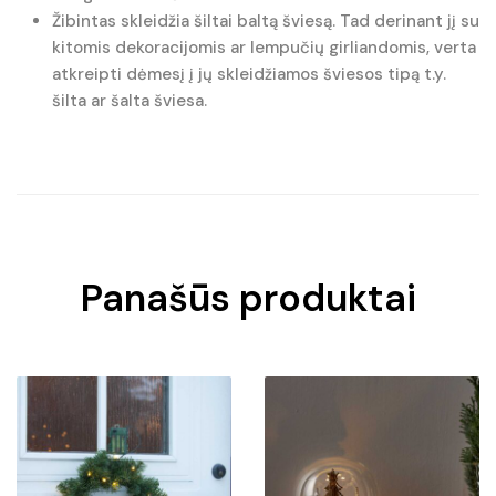
Žibintas skleidžia šiltai baltą šviesą. Tad derinant jį su
kitomis dekoracijomis ar lempučių girliandomis, verta
atkreipti dėmesį į jų skleidžiamos šviesos tipą t.y.
šilta ar šalta šviesa.
Panašūs produktai