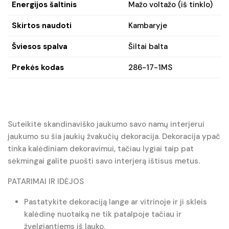
Energijos šaltinis
Mažo voltažo (iš tinklo)
Skirtos naudoti
Kambaryje
Šviesos spalva
Šiltai balta
Prekės kodas
286-17-1MS
Suteikite skandinaviško jaukumo savo namų interjerui
jaukumo su šia jaukių žvakučių dekoracija. Dekoracija ypač
tinka kalėdiniam dekoravimui, tačiau lygiai taip pat
sėkmingai galite puošti savo interjerą ištisus metus.
PATARIMAI IR IDĖJOS
Pastatykite dekoraciją lange ar vitrinoje ir ji skleis
kalėdinę nuotaiką ne tik patalpoje tačiau ir
žvelgiantiems iš lauko.