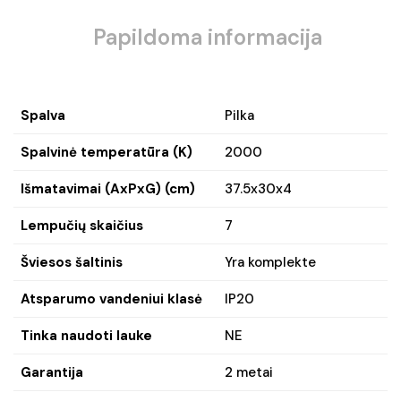
Papildoma informacija
Spalva
Pilka
Spalvinė temperatūra (K)
2000
Išmatavimai (AxPxG) (cm)
37.5x30x4
Lempučių skaičius
7
Šviesos šaltinis
Yra komplekte
Atsparumo vandeniui klasė
IP20
Tinka naudoti lauke
NE
Garantija
2 metai