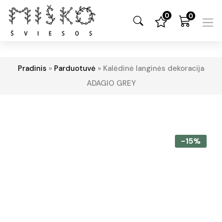
0
0
Pradinis
»
Parduotuvė
»
Kalėdinė langinės dekoracija
ADAGIO GREY
-15%