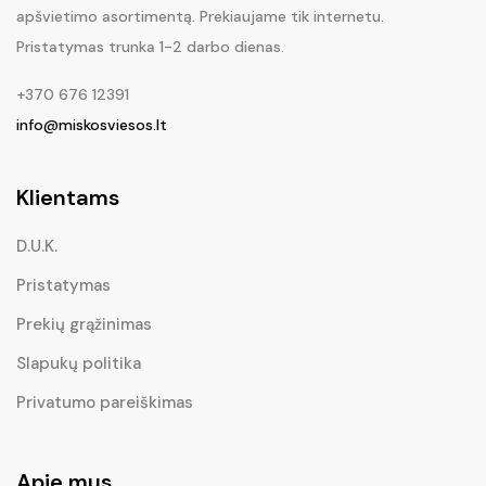
apšvietimo asortimentą. Prekiaujame tik internetu.
Pristatymas trunka 1-2 darbo dienas.
+370 676 12391
info@miskosviesos.lt
Klientams
D.U.K.
Pristatymas
Prekių grąžinimas
Slapukų politika
Privatumo pareiškimas
Apie mus