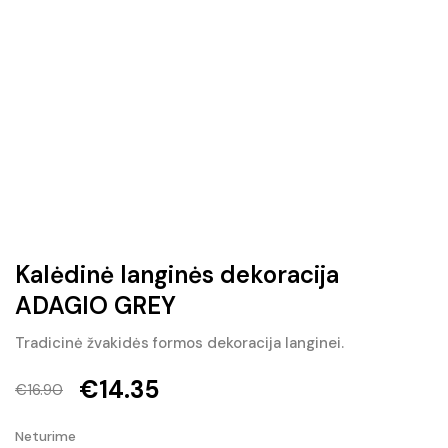
Kalėdinė langinės dekoracija
ADAGIO GREY
Tradicinė žvakidės formos dekoracija langinei.
€
14.35
€
16.90
Original
Current
Neturime
price
price