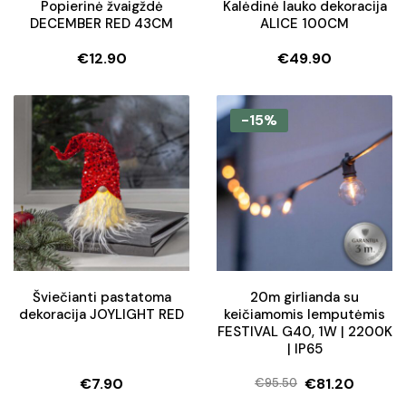
Popierinė žvaigždė
Kalėdinė lauko dekoracija
DECEMBER RED 43CM
ALICE 100CM
€
12.90
€
49.90
-15%
Šviečianti pastatoma
20m girlianda su
dekoracija JOYLIGHT RED
keičiamomis lemputėmis
FESTIVAL G40, 1W | 2200K
| IP65
€
7.90
€
81.20
€
95.50
Original
Current