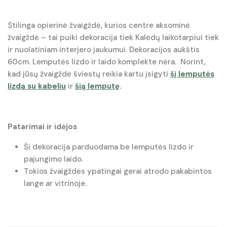
Stilinga opierinė žvaigždė, kurios centre aksominė
žvaigždė – tai puiki dekoracija tiek Kalėdų laikotarpiui tiek
ir nuolatiniam interjero jaukumui. Dekoracijos aukštis
60cm. Lemputės lizdo ir laido komplekte nėra. Norint,
kad jūsų žvaigždė šviestų reikia kartu įsigyti
šį lemputės
lizdą su kabeliu
ir
šią lemputę
.
Patarimai ir idėjos
Ši dekoracija parduodama be lemputės lizdo ir
pajungimo laido.
Tokios žvaigždės ypatingai gerai atrodo pakabintos
lange ar vitrinoje.