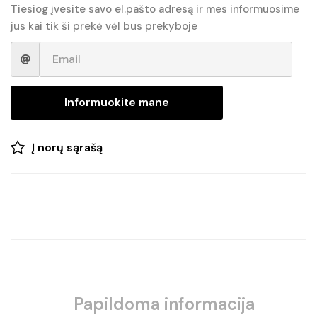
Tiesiog įvesite savo el.pašto adresą ir mes informuosime
jus kai tik ši prekė vėl bus prekyboje
Informuokite mane
Į norų sąrašą
Papildoma informacija