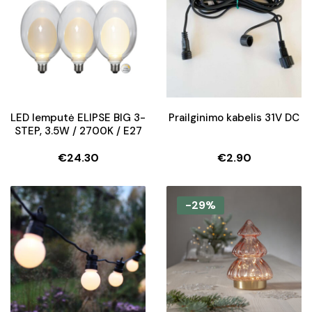
LED lemputė ELIPSE BIG 3-
Prailginimo kabelis 31V DC
STEP, 3.5W / 2700K / E27
€
24.30
€
2.90
-29%