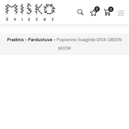
0
0
Pradinis
»
Parduotuvė
»
Popierinė žvaigždė DIVA GREEN
60CM