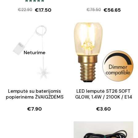
Įvertinimas:
€
17.50
€
56.65
€
22.90
€
75.50
5.00
iš 5
Original
Current
Original
Current
price
price
price
price
was:
is:
was:
is:
€22.90.
€17.50.
€75.50.
€56.65.
Neturime
Lemputė su baterijomis
LED lemputė ST26 SOFT
popierinėms ŽVAIGŽDĖMS
GLOW, 1.4W / 2100K / E14
€
7.90
€
3.60