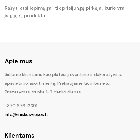
Rašyti atsiliepimą gali tik prisijungę pirkėjai, kurie yra
įsigiję šį produktą.
Apie mus
Siūlome klientams kuo platesnį šventinio ir dekoratyvinio
apšvietimo asortimentą. Prekiaujame tik internetu.
Pristatymas trunka 1-2 darbo dienas.
+370 676 12391
info@miskosviesos.lt
Klientams