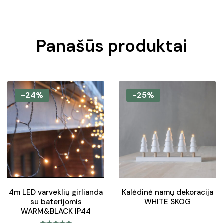
Panašūs produktai
-24%
-25%
4m LED varveklių girlianda
Kalėdinė namų dekoracija
su baterijomis
WHITE SKOG
WARM&BLACK IP44