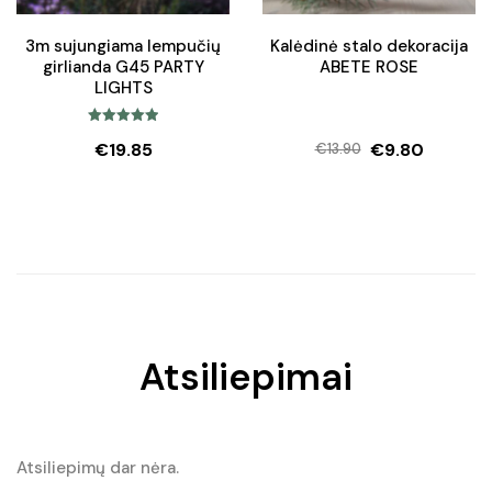
3m sujungiama lempučių
Kalėdinė stalo dekoracija
girlianda G45 PARTY
ABETE ROSE
LIGHTS
Įvertinimas:
€
19.85
€
9.80
€
13.90
5.00
iš 5
Original
Current
price
price
was:
is:
€13.90.
€9.80.
Atsiliepimai
Atsiliepimų dar nėra.