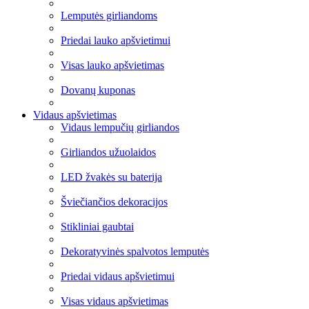
Lemputės girliandoms
Priedai lauko apšvietimui
Visas lauko apšvietimas
Dovanų kuponas
Vidaus apšvietimas
Vidaus lempučių girliandos
Girliandos užuolaidos
LED žvakės su baterija
Šviečiančios dekoracijos
Stikliniai gaubtai
Dekoratyvinės spalvotos lemputės
Priedai vidaus apšvietimui
Visas vidaus apšvietimas