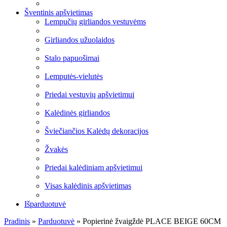
Šventinis apšvietimas
Lempučių girliandos vestuvėms
Girliandos užuolaidos
Stalo papuošimai
Lemputės-vielutės
Priedai vestuvių apšvietimui
Kalėdinės girliandos
Šviečiančios Kalėdų dekoracijos
Žvakės
Priedai kalėdiniam apšvietimui
Visas kalėdinis apšvietimas
Išparduotuvė
Pradinis
»
Parduotuvė
»
Popierinė žvaigždė PLACE BEIGE 60CM