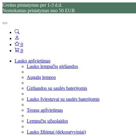
Greitas pristatymas per 1-3 d.d.
Nemokamas pristatymas nuo 50 EUR
0
0
Lauko apšvietimas
Lauko lempučių girliandos
Augalų lempos
Girliandos su saulės baterijomis
Lauko šviestuvai su saulės baterijomis
Terasų apšvietimas
Lempučių užuolaidos
Lauko žibintai (dekoratyviniai)