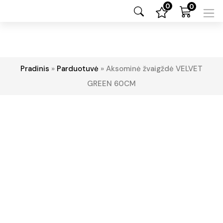
0
0
Pradinis
»
Parduotuvė
»
Aksominė žvaigždė VELVET
GREEN 60CM