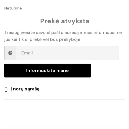
Neturime
Prekė atvyksta
Tiesiog įvesite savo el.pašto adresą ir mes informuosime
jus kai tik ši prekė vėl bus prekyboje
Informuokite mane
Į norų sąrašą