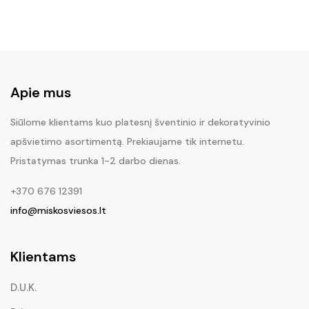
Apie mus
Siūlome klientams kuo platesnį šventinio ir dekoratyvinio
apšvietimo asortimentą. Prekiaujame tik internetu.
Pristatymas trunka 1-2 darbo dienas.
+370 676 12391
info@miskosviesos.lt
Klientams
D.U.K.