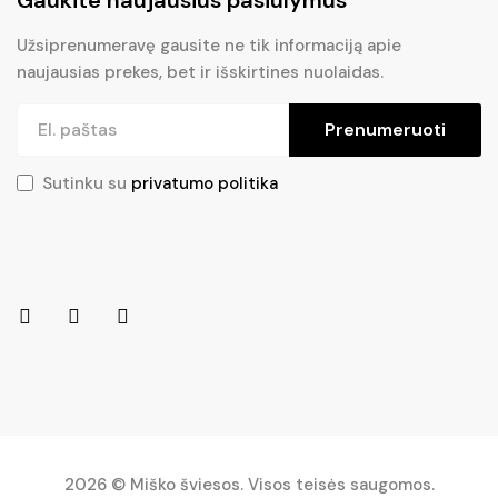
Užsiprenumeravę gausite ne tik informaciją apie
naujausias prekes, bet ir išskirtines nuolaidas.
Prenumeruoti
Sutinku su
privatumo politika
2026 © Miško šviesos. Visos teisės saugomos.