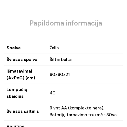
Papildoma informacija
Spalva
Žalia
Šviesos spalva
Šiltai balta
Išmatavimai
60x60x21
(AxPxG) (cm)
Lempučių
40
skaičius
3 vnt AA (komplekte nėra).
Šviesos šaltinis
Baterijų tarnavimo trukmė ~80val.
Vidutinė