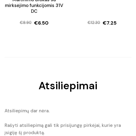
mirksėjimo funkcijomis 31V
DC
€
6.50
€
7.25
€
8.90
€
12.30
Original
Current
Original
Current
price
price
price
price
was:
is:
was:
is:
€8.90.
€6.50.
€12.30.
€7.25.
Atsiliepimai
Atsiliepimų dar nėra.
Rašyti atsiliepimą gali tik prisijungę pirkėjai, kurie yra
įsigiję šį produktą.