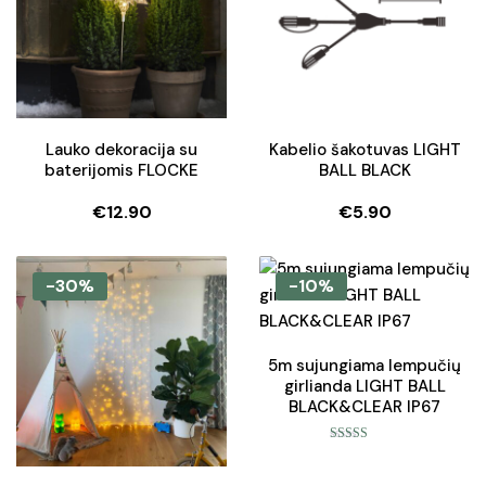
Lauko dekoracija su
Kabelio šakotuvas LIGHT
baterijomis FLOCKE
BALL BLACK
€
12.90
€
5.90
-30%
-10%
5m sujungiama lempučių
girlianda LIGHT BALL
BLACK&CLEAR IP67
Įvertinimas:
5.00
iš 5