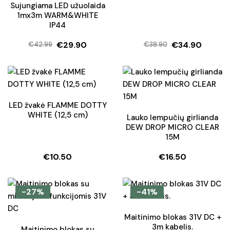
Sujungiama LED užuolaida
1mx3m WARM&WHITE
IP44
€
29.90
€
34.90
€
42.99
€
38.90
Original
Current
Original
Current
price
price
price
price
was:
is:
was:
is:
€42.99.
€29.90.
€38.90.
€34.90.
LED žvakė FLAMME DOTTY
WHITE (12,5 cm)
Lauko lempučių girlianda
DEW DROP MICRO CLEAR
15M
€
10.50
€
16.50
-27%
-41%
Maitinimo blokas 31V DC +
3m kabelis.
Maitinimo blokas su