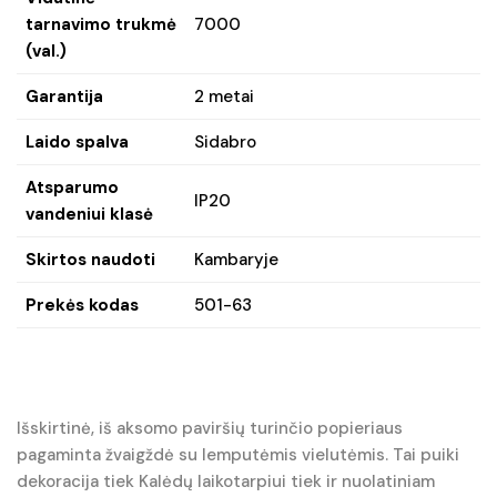
tarnavimo trukmė
7000
(val.)
Garantija
2 metai
Laido spalva
Sidabro
Atsparumo
IP20
vandeniui klasė
Skirtos naudoti
Kambaryje
Prekės kodas
501-63
Išskirtinė, iš aksomo paviršių turinčio popieriaus
pagaminta žvaigždė su lemputėmis vielutėmis. Tai puiki
dekoracija tiek Kalėdų laikotarpiui tiek ir nuolatiniam