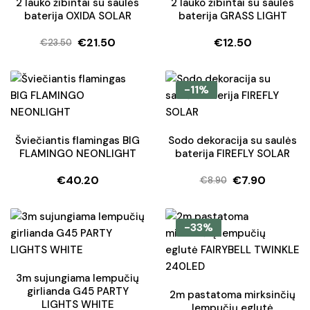
2 lauko žibintai su saulės
2 lauko žibintai su saulės
baterija OXIDA SOLAR
baterija GRASS LIGHT
€
21.50
€
12.50
€
23.50
Original
Current
price
price
was:
is:
-11%
€23.50.
€21.50.
Šviečiantis flamingas BIG
Sodo dekoracija su saulės
FLAMINGO NEONLIGHT
baterija FIREFLY SOLAR
€
40.20
€
7.90
€
8.90
Original
Current
price
price
was:
is:
-33%
€8.90.
€7.90.
3m sujungiama lempučių
girlianda G45 PARTY
2m pastatoma mirksinčių
LIGHTS WHITE
lempučių eglutė