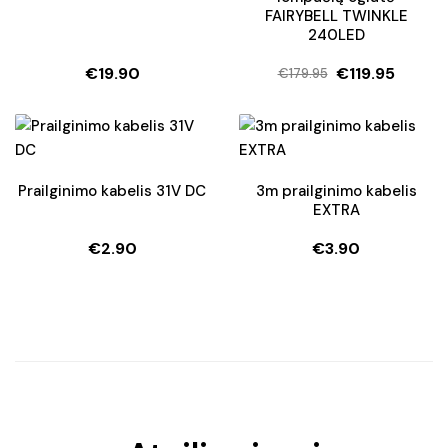
FAIRYBELL TWINKLE
240LED
€
19.90
€
119.95
€
179.95
Original
Current
price
price
was:
is:
€179.95.
€119.95.
Prailginimo kabelis 31V DC
3m prailginimo kabelis
EXTRA
€
2.90
€
3.90