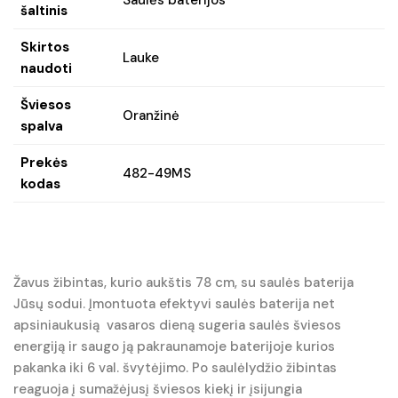
Saulės baterijos
šaltinis
Skirtos
Lauke
naudoti
Šviesos
Oranžinė
spalva
Prekės
482-49MS
kodas
Žavus žibintas, kurio aukštis 78 cm, su saulės baterija
Jūsų sodui. Įmontuota efektyvi saulės baterija net
apsiniaukusią vasaros dieną sugeria saulės šviesos
energiją ir saugo ją pakraunamoje baterijoje kurios
pakanka iki 6 val. švytėjimo. Po saulėlydžio žibintas
reaguoja į sumažėjusį šviesos kiekį ir įsijungia