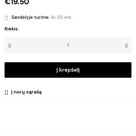
€
19.50
Sandėlyje turime
: iki 20 vnt.
produkto
Kiekis:
kiekis:
Sodo
dekoracija
su
saulės
Į krepšelį
baterija
BIRD
SOLAR
Į norų sąrašą