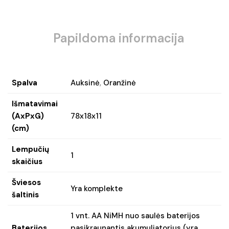
Papildoma informacija
Spalva
Auksinė
,
Oranžinė
Išmatavimai
(AxPxG)
78x18x11
(cm)
Lempučių
1
skaičius
Šviesos
Yra komplekte
šaltinis
1 vnt. AA NiMH nuo saulės baterijos
Baterijos
pasikraunantis akumuliatorius (yra