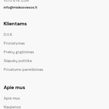
+370 676 12391
info@miskosviesos.lt
Klientams
D.U.K.
Pristatymas
Prekių grąžinimas
Slapukų politika
Privatumo pareiškimas
Apie mus
Apie mus
Naujienos