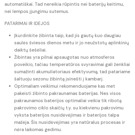
automatiškai. Tad nereikia rūpintis nei baterijų keitimu,
nei lempos įjungimu sutemus.
PATARIMAI IR IDĖJOS
Įkurdinkite žibinta taip, kad jis gautų kuo daugiau
saulės šviesos dienos metu ir jo neužstotų aplinkinių
daiktų šešėliai.
Žibintas yra pilnai apsaugotas nuo atmosferos
poveikio, tačiau temperatūros svyravimai gali ženkliai
sumažinti akumuliatoriaus efektyvumą, tad patariame
šaltuoju sezonu žibintą įsinešti į kambarį.
Optimaliam veikimui rekomenduojame kas met
pakeisti žibinto pakraunamas baterijas. Nes visos
pakraunamos baterijos optimaliai veikia tik ribotą
pakrovimo ciklo skaičių t.y. su kiekvienu pakrovimu
vyksta baterijos nusidėvėjimas ir baterijos talpa
mažėja. Šis nusidėvėjimas yra natūralus procesas ir
nėra laikomas gedimu.