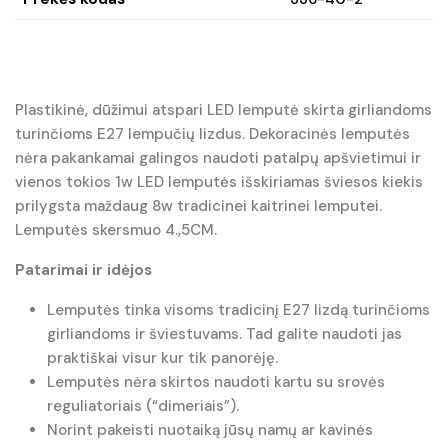
Plastikinė, dūžimui atspari LED lemputė skirta girliandoms
turinčioms E27 lempučių lizdus. Dekoracinės lemputės
nėra pakankamai galingos naudoti patalpų apšvietimui ir
vienos tokios 1w LED lemputės išskiriamas šviesos kiekis
prilygsta maždaug 8w tradicinei kaitrinei lemputei.
Lemputės skersmuo 4.,5CM.
Patarimai ir idėjos
Lemputės tinka visoms tradicinį E27 lizdą turinčioms
girliandoms ir šviestuvams. Tad galite naudoti jas
praktiškai visur kur tik panorėję.
Lemputės nėra skirtos naudoti kartu su srovės
reguliatoriais (“dimeriais”).
Norint pakeisti nuotaiką jūsų namų ar kavinės