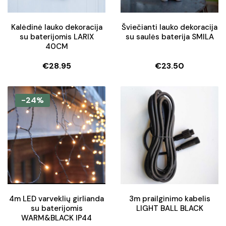
Kalėdinė lauko dekoracija
Šviečianti lauko dekoracija
su baterijomis LARIX
su saulės baterija SMILA
40CM
€
28.95
€
23.50
-24%
4m LED varveklių girlianda
3m prailginimo kabelis
su baterijomis
LIGHT BALL BLACK
WARM&BLACK IP44