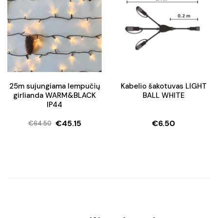
€24.40.
€18.99.
25m sujungiama lempučių
Kabelio šakotuvas LIGHT
girlianda WARM&BLACK
BALL WHITE
IP44
€
45.15
€
6.50
€
64.50
Original
Current
price
price
was:
is:
€64.50.
€45.15.