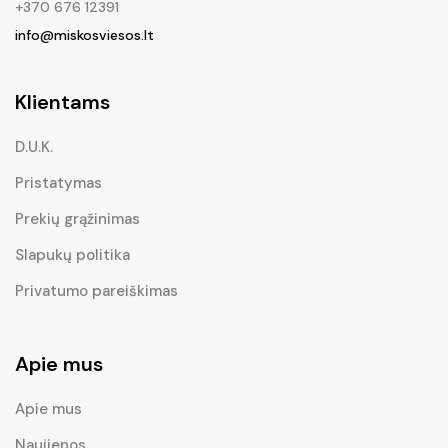
+370 676 12391
info@miskosviesos.lt
Klientams
D.U.K.
Pristatymas
Prekių grąžinimas
Slapukų politika
Privatumo pareiškimas
Apie mus
Apie mus
Naujienos