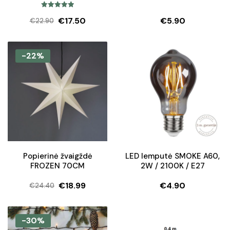
Įvertinimas:
€
17.50
€
5.90
€
22.90
5.00
iš 5
Original
Current
price
price
was:
is:
-22%
€22.90.
€17.50.
Popierinė žvaigždė
LED lemputė SMOKE A60,
FROZEN 70CM
2W / 2100K / E27
€
18.99
€
4.90
€
24.40
Original
Current
price
price
was:
is:
-30%