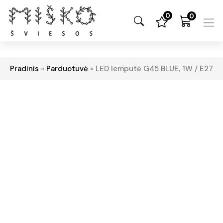
0
0
Pradinis
»
Parduotuvė
»
LED lemputė G45 BLUE, 1W / E27