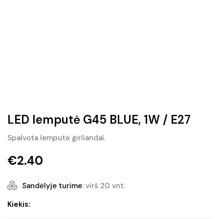
LED lemputė G45 BLUE, 1W / E27
Spalvota lemputė girliandai.
€
2.40
Sandėlyje turime
: virš 20 vnt.
produkto
Kiekis:
kiekis: