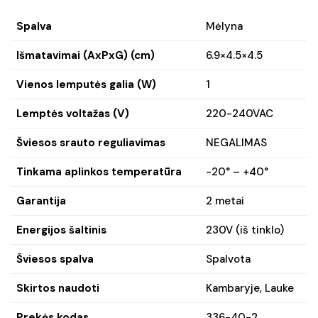
Spalva
Mėlyna
Išmatavimai (AxPxG) (cm)
6.9×4.5×4.5
Vienos lemputės galia (W)
1
Lemptės voltažas (V)
220-240VAC
Šviesos srauto reguliavimas
NEGALIMAS
Tinkama aplinkos temperatūra
-20° – +40°
Garantija
2 metai
Energijos šaltinis
230V (iš tinklo)
Šviesos spalva
Spalvota
Skirtos naudoti
Kambaryje, Lauke
Prekės kodas
336-40-2