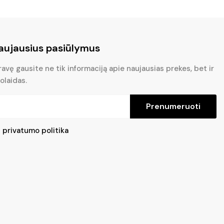
aujausius pasiūlymus
vę gausite ne tik informaciją apie naujausias prekes, bet ir
olaidas.
Prenumeruoti
u
privatumo politika