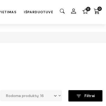
0
0
VIETIMAS
IŠPARDUOTUVĖ
Filtrai