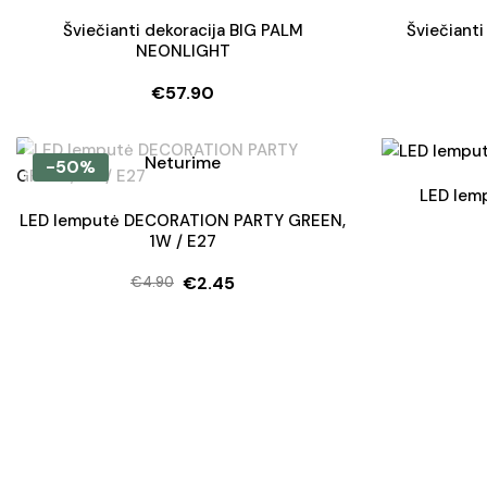
Šviečianti dekoracija BIG PALM
Šviečiant
NEONLIGHT
€
57.90
Neturime
-50%
LED lem
LED lemputė DECORATION PARTY GREEN,
1W / E27
€
2.45
€
4.90
Original
Current
price
price
was:
is:
€4.90.
€2.45.