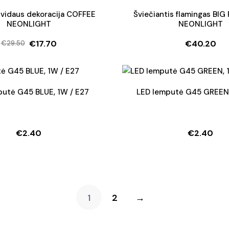
i vidaus dekoracija COFFEE
Šviečiantis flamingas BI
NEONLIGHT
NEONLIGHT
€
17.70
€
40.20
€
29.50
Original
Current
price
price
was:
is:
€29.50.
€17.70.
putė G45 BLUE, 1W / E27
LED lemputė G45 GREEN,
€
2.40
€
2.40
1
2
→