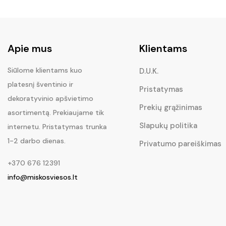
Apie mus
Klientams
Siūlome klientams kuo
D.U.K.
platesnį šventinio ir
Pristatymas
dekoratyvinio apšvietimo
Prekių grąžinimas
asortimentą. Prekiaujame tik
Slapukų politika
internetu. Pristatymas trunka
1-2 darbo dienas.
Privatumo pareiškimas
+370 676 12391
info@miskosviesos.lt