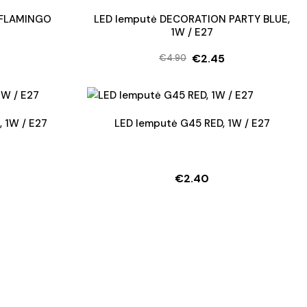
G FLAMINGO
LED lemputė DECORATION PARTY BLUE,
1W / E27
€
2.45
€
4.90
Original
Current
price
price
was:
is:
€4.90.
€2.45.
 1W / E27
LED lemputė G45 RED, 1W / E27
€
2.40