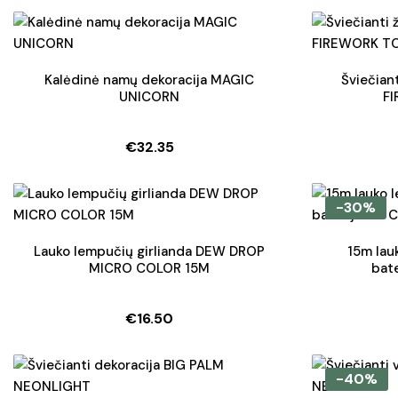
Kalėdinė namų dekoracija MAGIC
Šviečiant
UNICORN
F
€
32.35
-30%
Lauko lempučių girlianda DEW DROP
15m lau
MICRO COLOR 15M
bat
€
16.50
-40%