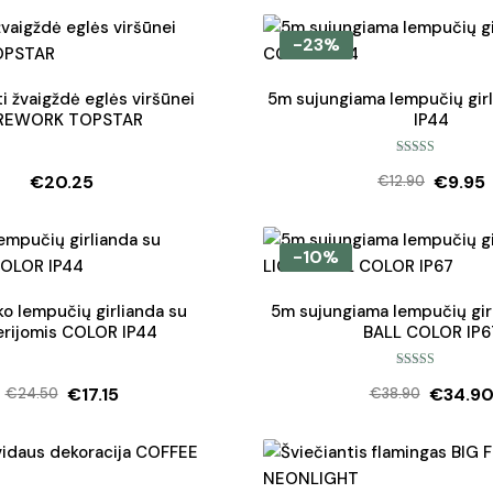
-23%
i žvaigždė eglės viršūnei
5m sujungiama lempučių gir
IREWORK TOPSTAR
IP44
Įvertinimas:
€
20.25
€
9.95
5.00
iš 5
€
12.90
Origina
Curren
price
price
was:
is:
-10%
€12.90
€9.95.
ko lempučių girlianda su
5m sujungiama lempučių gir
erijomis COLOR IP44
BALL COLOR IP6
Įvertinimas:
€
17.15
€
34.9
5.00
iš 5
€
24.50
€
38.90
Original
Current
Origina
Curren
price
price
price
price
was:
is:
was:
is:
€24.50.
€17.15.
€38.90
€34.90