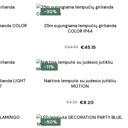
-30%
lianda COLOR
25m sujungiama lempučių girlianda
COLOR IP44
€
45.15
€
64.50
l
t
Original
Current
price
price
was:
is:
-11%
.
€64.50.
€45.15.
lianda LIGHT
Naktinė lemputė su judesio jutikliu
7
MOTION
0
€
8.20
€
9.20
l
t
Original
Current
price
price
was:
is:
-50%
.
.
€9.20.
€8.20.