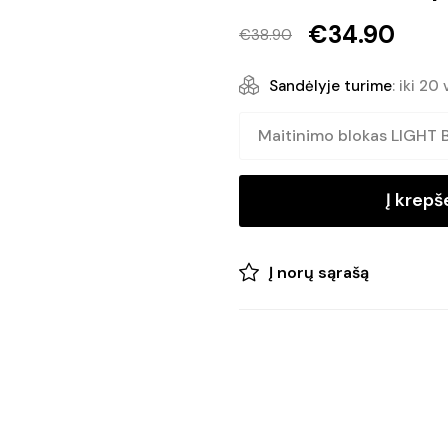
€
34.90
€
38.90
Original
Current
price
price
Sandėlyje turime
: iki 20 
was:
is:
€38.90.
€34.90.
Į krepše
Į norų sąrašą