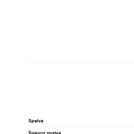
Spalva
Šviesos spalva