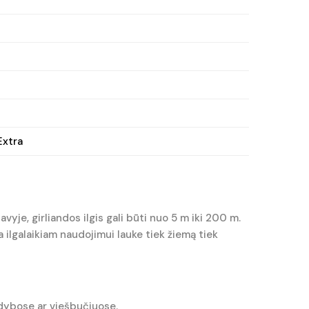
xtra
vyje, girliandos ilgis gali būti nuo 5 m iki 200 m.
ilgalaikiam naudojimui lauke tiek žiemą tiek
sodybose ar viešbučiuose.