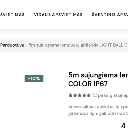
ŠVIETIMAS
VIDAUS APŠVIETIMAS
ŠVENTINIS APŠ
»
Parduotuvė
»
5m sujungiama lempučių girlianda LIGHT BALL 
5m sujungiama le
-10%
COLOR IP67
(
2
pirkėjų atsilie
Įvertinimas:
1
5.00
iš 5
Universalios spalvotos lempu
(viso
girliandos ilgis gali būti nuo 
įvertinimų:
)
4 