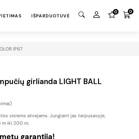
0
0
VIETIMAS
IŠPARDUOTUVĖ
COLOR IP67
mpučių girlianda LIGHT BALL
pimai)
tės visiems atvejams. Jungiant jas tarpusavyje,
5 m iki 200 m.
metų garantija!