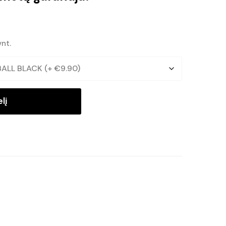
vnt.
lį