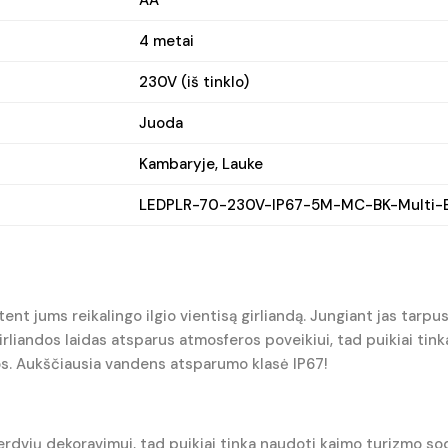
4 metai
230V (iš tinklo)
Juoda
Kambaryje, Lauke
LEDPLR-70-230V-IP67-5M-MC-BK-Multi-E
ent jums reikalingo ilgio vientisą girliandą. Jungiant jas tarpusa
andos laidas atsparus atmosferos poveikiui, tad puikiai tinka 
os. Aukščiausia vandens atsparumo klasė IP67!
nių erdvių dekoravimui, tad puikiai tinka naudoti kaimo turizmo 