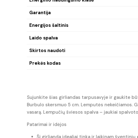
Garantija
Energijos šaltinis
Laido spalva
Skirtos naudoti
Prekės kodas
Sujunkite šias girliandas tarpusavyje ir gaukite būt
Burbulo skersmuo 5 cm. Lemputės nekeičiamos. Girli
vasarą. Lempučių šviesos spalva – jaukiai spalvot
Patarimai ir idėjos
Ši girlianda idealiai tinka ir laikinam šventi