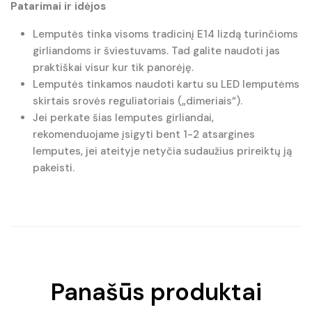
Patarimai ir idėjos
Lemputės tinka visoms tradicinį E14 lizdą turinčioms
girliandoms ir šviestuvams. Tad galite naudoti jas
praktiškai visur kur tik panorėję.
Lemputės tinkamos naudoti kartu su LED lemputėms
skirtais srovės reguliatoriais („dimeriais“).
Jei perkate šias lemputes girliandai,
rekomenduojame įsigyti bent 1-2 atsargines
lemputes, jei ateityje netyčia sudaužius prireiktų ją
pakeisti.
Panašūs produktai