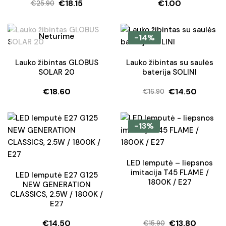
€
18.15
€
1.00
5.00
iš 5
€
25.90
Original
Current
price
price
was:
is:
Neturime
-14%
€25.90.
€18.15.
Lauko žibintas GLOBUS
Lauko žibintas su saulės
SOLAR 20
baterija SOLINI
€
18.60
€
14.50
€
16.90
Original
Current
price
price
was:
is:
-13%
€16.90.
€14.50.
LED lemputė – liepsnos
imitacija T45 FLAME /
LED lemputė E27 G125
1800K / E27
NEW GENERATION
CLASSICS, 2.5W / 1800K /
E27
€
14.50
€
13.80
€
15.90