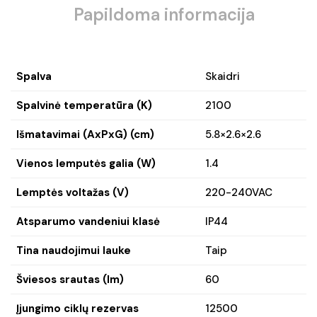
Papildoma informacija
Spalva
Skaidri
Spalvinė temperatūra (K)
2100
Išmatavimai (AxPxG) (cm)
5.8×2.6×2.6
Vienos lemputės galia (W)
1.4
Lemptės voltažas (V)
220-240VAC
Atsparumo vandeniui klasė
IP44
Tina naudojimui lauke
Taip
Šviesos srautas (lm)
60
Įjungimo ciklų rezervas
12500