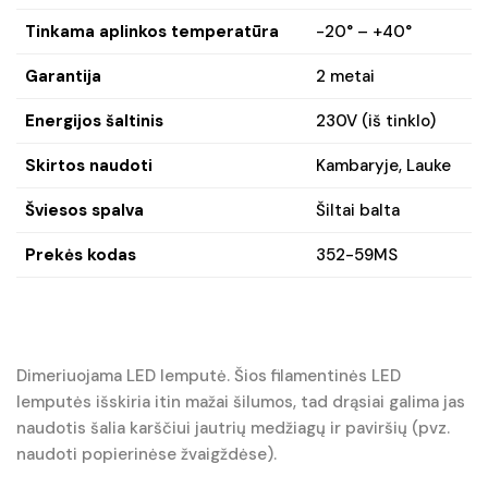
Tinkama aplinkos temperatūra
-20° – +40°
Garantija
2 metai
Energijos šaltinis
230V (iš tinklo)
Skirtos naudoti
Kambaryje, Lauke
Šviesos spalva
Šiltai balta
Prekės kodas
352-59MS
Dimeriuojama LED lemputė. Šios filamentinės LED
lemputės išskiria itin mažai šilumos, tad drąsiai galima jas
naudotis šalia karščiui jautrių medžiagų ir paviršių (pvz.
naudoti popierinėse žvaigždėse).