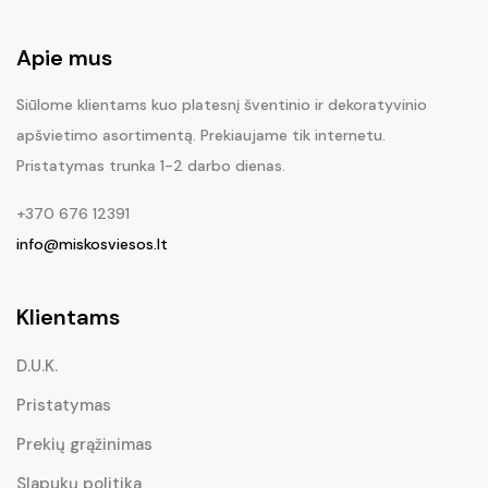
Apie mus
Siūlome klientams kuo platesnį šventinio ir dekoratyvinio
apšvietimo asortimentą. Prekiaujame tik internetu.
Pristatymas trunka 1-2 darbo dienas.
+370 676 12391
info@miskosviesos.lt
Klientams
D.U.K.
Pristatymas
Prekių grąžinimas
Slapukų politika