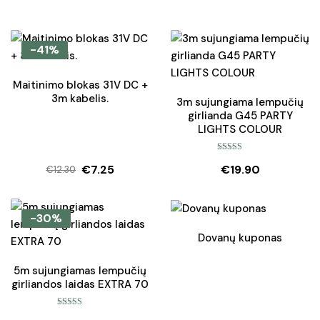
-41%
Maitinimo blokas 31V DC +
3m kabelis.
3m sujungiama lempučių
girlianda G45 PARTY
LIGHTS COLOUR
Įvertinimas:
€
7.25
€
19.90
5.00
iš 5
€
12.30
Original
Current
price
price
was:
is:
-30%
€12.30.
€7.25.
Dovanų kuponas
5m sujungiamas lempučių
girliandos laidas EXTRA 70
Įvertinimas: