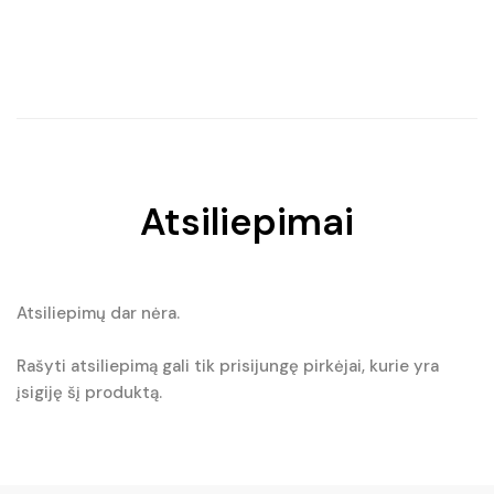
Original
Current
price
price
was:
is:
€15.90.
€13.80.
Atsiliepimai
Atsiliepimų dar nėra.
Rašyti atsiliepimą gali tik prisijungę pirkėjai, kurie yra
įsigiję šį produktą.