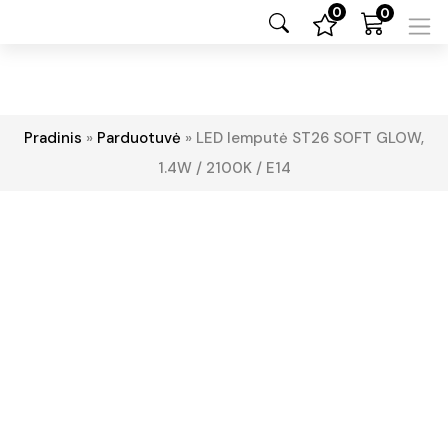
0
0
Pradinis
»
Parduotuvė
»
LED lemputė ST26 SOFT GLOW,
1.4W / 2100K / E14