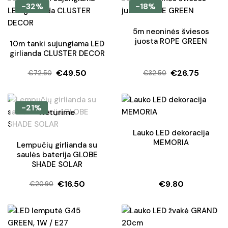
-32%
-18%
5m neoninės šviesos
juosta ROPE GREEN
10m tanki sujungiama LED
girlianda CLUSTER DECOR
€
49.50
€
26.75
€
72.50
€
32.50
Original
Current
Original
Current
price
price
price
price
was:
is:
was:
is:
-21%
Neturime
€72.50.
€49.50.
€32.50.
€26.75.
Lauko LED dekoracija
MEMORIA
Lempučių girlianda su
saulės baterija GLOBE
SHADE SOLAR
€
16.50
€
9.80
€
20.90
Original
Current
price
price
was:
is: