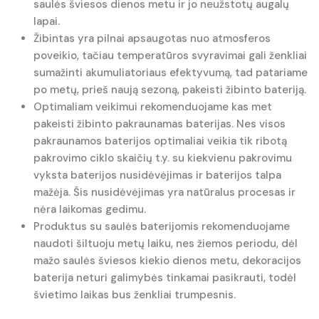
saulės šviesos dienos metu ir jo neužstotų augalų
lapai.
Žibintas yra pilnai apsaugotas nuo atmosferos
poveikio, tačiau temperatūros svyravimai gali ženkliai
sumažinti akumuliatoriaus efektyvumą, tad patariame
po metų, prieš naują sezoną, pakeisti žibinto bateriją.
Optimaliam veikimui rekomenduojame kas met
pakeisti žibinto pakraunamas baterijas. Nes visos
pakraunamos baterijos optimaliai veikia tik ribotą
pakrovimo ciklo skaičių t.y. su kiekvienu pakrovimu
vyksta baterijos nusidėvėjimas ir baterijos talpa
mažėja. Šis nusidėvėjimas yra natūralus procesas ir
nėra laikomas gedimu.
Produktus su saulės baterijomis rekomenduojame
naudoti šiltuoju metų laiku, nes žiemos periodu, dėl
mažo saulės šviesos kiekio dienos metu, dekoracijos
baterija neturi galimybės tinkamai pasikrauti, todėl
švietimo laikas bus ženkliai trumpesnis.