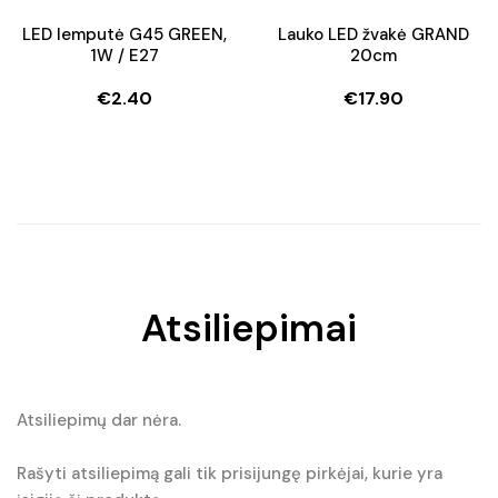
€20.90.
€16.50.
LED lemputė G45 GREEN,
Lauko LED žvakė GRAND
1W / E27
20cm
€
2.40
€
17.90
Atsiliepimai
Atsiliepimų dar nėra.
Rašyti atsiliepimą gali tik prisijungę pirkėjai, kurie yra