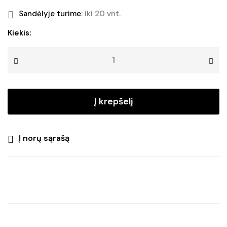
Sandėlyje turime
: iki 20 vnt.
produkto
Kiekis:
kiekis:
Šviečianti
lauko
dekoracija
su
Į krepšelį
saulės
baterija
ANGEL
Į norų sąrašą