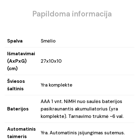
Papildoma informacija
Spalva
Smėlio
Išmatavimai
(AxPxG)
27x10x10
(cm)
Šviesos
Yra komplekte
šaltinis
AAA 1 vnt. NiMH nuo saulės baterijos
Baterijos
pasikraunantis akumuliatorius (yra
komplekte). Tarnavimo trukmė ~6 val.
Automatinis
Yra. Automatinis įsijungimas sutemus.
taimeris