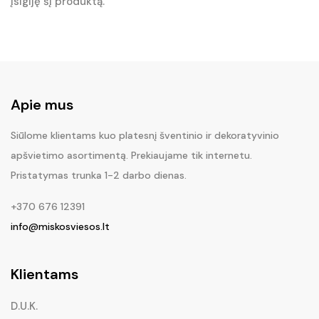
įsigiję šį produktą.
Apie mus
Siūlome klientams kuo platesnį šventinio ir dekoratyvinio
apšvietimo asortimentą. Prekiaujame tik internetu.
Pristatymas trunka 1-2 darbo dienas.
+370 676 12391
info@miskosviesos.lt
Klientams
D.U.K.