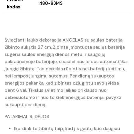
480-83MS
kodas
Šviečianti lauko dekoracija ANGELAS su saulės baterija.
Žibinto aukštis 27 cm. Žibinte įmontuota saulės baterija
sugeria saulės energiją dienos metu ir saugo ją
pakraunamoje baterijoje, o saulei nusileidus automatiškai
įjungią žibintą. Tad nereikia rūpintis nei baterijų keitimu,
nei lempos įjungimu sutemus. Per dieną sukauptos
energijos pakanka, kad žibintas džiugintu savo šviesa
bent 6 val. Tikslus švietimo laikas priklauso nuo
debesuotumo ir nuo to kiek energijos baterijai pavyko
sukaupti per dieną.
PATARIMAI IR IDĖJOS
Įkurdinkite žibintą taip, kad jis gautų kuo daugiau