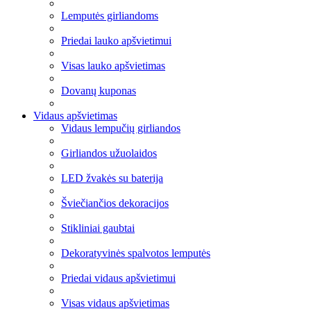
Lemputės girliandoms
Priedai lauko apšvietimui
Visas lauko apšvietimas
Dovanų kuponas
Vidaus apšvietimas
Vidaus lempučių girliandos
Girliandos užuolaidos
LED žvakės su baterija
Šviečiančios dekoracijos
Stikliniai gaubtai
Dekoratyvinės spalvotos lemputės
Priedai vidaus apšvietimui
Visas vidaus apšvietimas