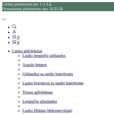
Greitas pristatymas per 1-3 d.d.
Nemokamas pristatymas nuo 50 EUR
0
0
Lauko apšvietimas
Lauko lempučių girliandos
Augalų lempos
Girliandos su saulės baterijomis
Lauko šviestuvai su saulės baterijomis
Terasų apšvietimas
Lempučių užuolaidos
Lauko žibintai (dekoratyviniai)