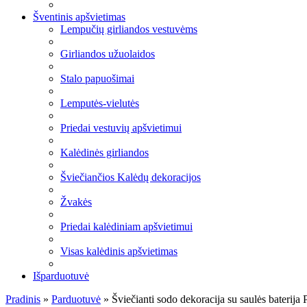
Šventinis apšvietimas
Lempučių girliandos vestuvėms
Girliandos užuolaidos
Stalo papuošimai
Lemputės-vielutės
Priedai vestuvių apšvietimui
Kalėdinės girliandos
Šviečiančios Kalėdų dekoracijos
Žvakės
Priedai kalėdiniam apšvietimui
Visas kalėdinis apšvietimas
Išparduotuvė
Pradinis
»
Parduotuvė
»
Šviečianti sodo dekoracija su saulės bateri