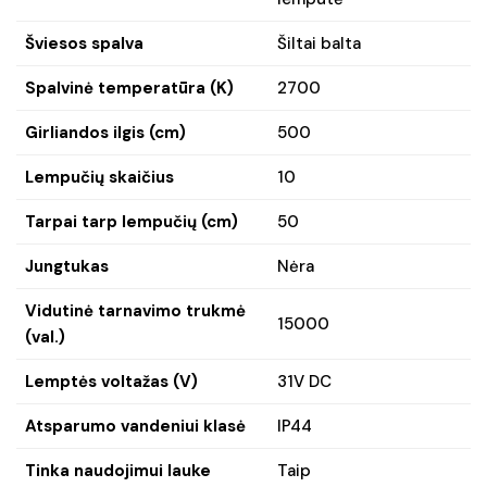
Šviesos spalva
Šiltai balta
Spalvinė temperatūra (K)
2700
Girliandos ilgis (cm)
500
Lempučių skaičius
10
Tarpai tarp lempučių (cm)
50
Jungtukas
Nėra
Vidutinė tarnavimo trukmė
15000
(val.)
Lemptės voltažas (V)
31V DC
Atsparumo vandeniui klasė
IP44
Tinka naudojimui lauke
Taip