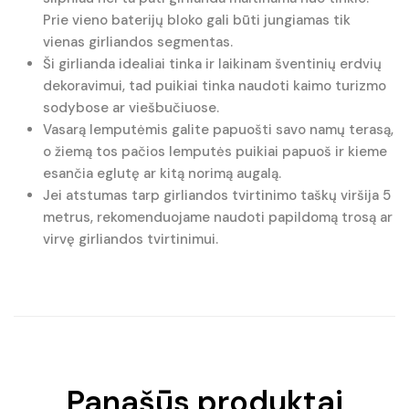
Prie vieno baterijų bloko gali būti jungiamas tik
vienas girliandos segmentas.
Ši girlianda idealiai tinka ir laikinam šventinių erdvių
dekoravimui, tad puikiai tinka naudoti kaimo turizmo
sodybose ar viešbučiuose.
Vasarą lemputėmis galite papuošti savo namų terasą,
o žiemą tos pačios lemputės puikiai papuoš ir kieme
esančia eglutę ar kitą norimą augalą.
Jei atstumas tarp girliandos tvirtinimo taškų viršija 5
metrus, rekomenduojame naudoti papildomą trosą ar
virvę girliandos tvirtinimui.
Panašūs produktai