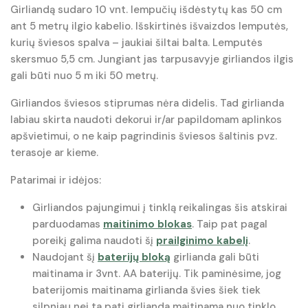
Girliandą sudaro 10 vnt. lempučių išdėstytų kas 50 cm
ant 5 metrų ilgio kabelio. Išskirtinės išvaizdos lemputės,
kurių šviesos spalva – jaukiai šiltai balta. Lemputės
skersmuo 5,5 cm. Jungiant jas tarpusavyje girliandos ilgis
gali būti nuo 5 m iki 50 metrų.
Girliandos šviesos stiprumas nėra didelis. Tad girlianda
labiau skirta naudoti dekorui ir/ar papildomam aplinkos
apšvietimui, o ne kaip pagrindinis šviesos šaltinis pvz.
terasoje ar kieme.
Patarimai ir idėjos:
Girliandos pajungimui į tinklą reikalingas šis atskirai
parduodamas
maitinimo blokas
. Taip pat pagal
poreikį galima naudoti šį
prailginimo kabelį
.
Naudojant šį
baterijų bloką
girlianda gali būti
maitinama ir 3vnt. AA baterijų. Tik paminėsime, jog
baterijomis maitinama girlianda švies šiek tiek
silpniau nei ta pati girlianda maitinama nuo tinklo.