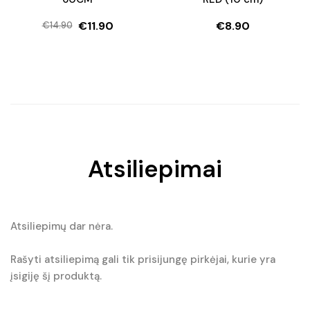
€
11.90
€
8.90
€
14.90
Original
Current
price
price
was:
is:
€14.90.
€11.90.
Atsiliepimai
Atsiliepimų dar nėra.
Rašyti atsiliepimą gali tik prisijungę pirkėjai, kurie yra
įsigiję šį produktą.