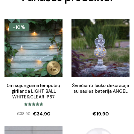
-10%
5m sujungiama lempučių
Šviečianti lauko dekoracija
girlianda LIGHT BALL
su saulės baterija ANGEL
WHITE&CLEAR IP67
Įvertinimas:
€
34.90
€
19.90
€
38.90
5.00
iš 5
Original
Current
price
price
was:
is: