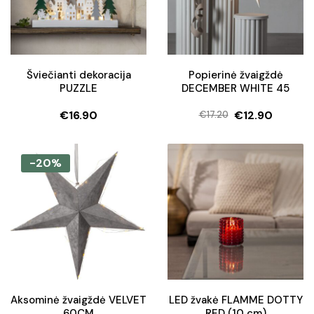
Šviečianti dekoracija
Popierinė žvaigždė
PUZZLE
DECEMBER WHITE 45
€
16.90
€
12.90
€
17.20
Original
Current
price
price
was:
is:
-20%
€17.20.
€12.90.
Aksominė žvaigždė VELVET
LED žvakė FLAMME DOTTY
60CM
RED (10 cm)