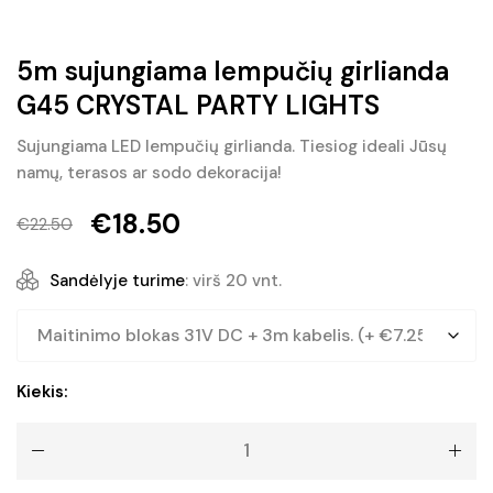
5m sujungiama lempučių girlianda
G45 CRYSTAL PARTY LIGHTS
Sujungiama LED lempučių girlianda. Tiesiog ideali Jūsų
namų, terasos ar sodo dekoracija!
€
18.50
€
22.50
Original
Current
price
price
Sandėlyje turime
: virš 20 vnt.
was:
is:
€22.50.
€18.50.
produkto
Kiekis:
kiekis:
5m
sujungiama