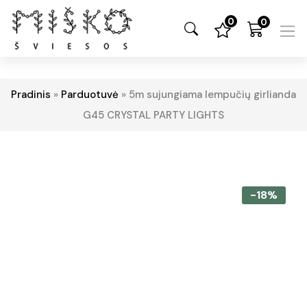
0
0
Pradinis
»
Parduotuvė
»
5m sujungiama lempučių girlianda
G45 CRYSTAL PARTY LIGHTS
-18%