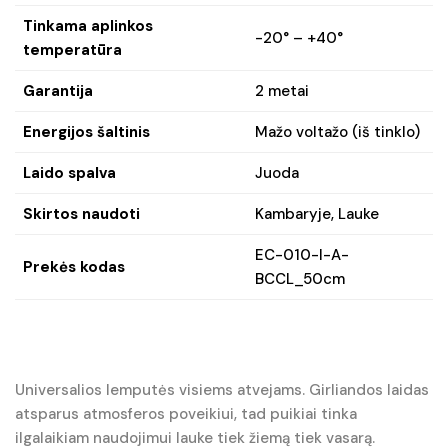
Tinkama aplinkos
-20° – +40°
temperatūra
Garantija
2 metai
Energijos šaltinis
Mažo voltažo (iš tinklo)
Laido spalva
Juoda
Skirtos naudoti
Kambaryje, Lauke
EC-010-I-A-
Prekės kodas
BCCL_50cm
Universalios lemputės visiems atvejams. Girliandos laidas
atsparus atmosferos poveikiui, tad puikiai tinka
ilgalaikiam naudojimui lauke tiek žiemą tiek vasarą.