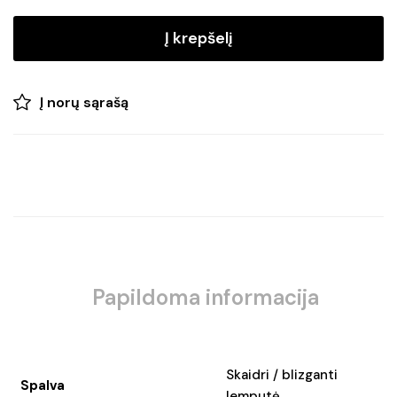
lempučių
girlianda
Į krepšelį
G45
CRYSTAL
PARTY
Į norų sąrašą
LIGHTS
Papildoma informacija
Skaidri / blizganti
Spalva
lemputė