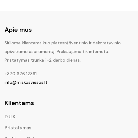
Apie mus
Siūlome klientams kuo platesnį šventinio ir dekoratyvinio
apšvietimo asortimentą. Prekiaujame tik internetu.
Pristatymas trunka 1-2 darbo dienas.
+370 676 12391
info@miskosviesos.lt
Klientams
D.U.K.
Pristatymas