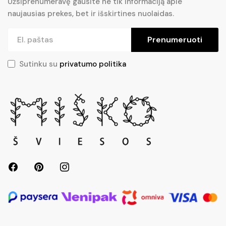
Užsiprenumeravę gausite ne tik informaciją apie
naujausias prekes, bet ir išskirtines nuolaidas.
Prenumeruoti
Sutinku su
privatumo politika