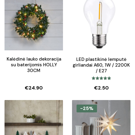
€38.90.
€34.90.
Kalėdinė lauko dekoracija
LED plastikinė lemputė
su baterijomis HOLLY
girliandai A60, 1W / 2200K
30CM
/ E27
Įvertinimas:
€
24.90
€
2.50
5.00
iš 5
-25%