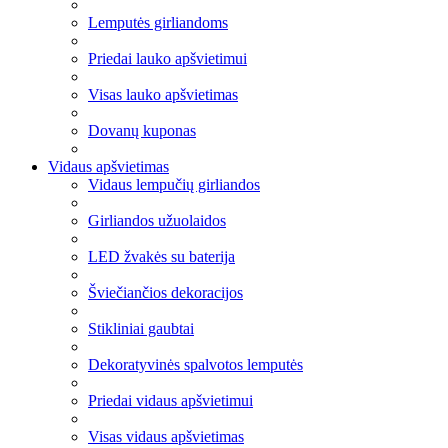
Lemputės girliandoms
Priedai lauko apšvietimui
Visas lauko apšvietimas
Dovanų kuponas
Vidaus apšvietimas
Vidaus lempučių girliandos
Girliandos užuolaidos
LED žvakės su baterija
Šviečiančios dekoracijos
Stikliniai gaubtai
Dekoratyvinės spalvotos lemputės
Priedai vidaus apšvietimui
Visas vidaus apšvietimas