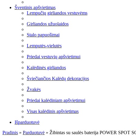
Šventinis apšvietimas
Lempučių girliandos vestuvėms
Girliandos užuolaidos
Stalo papuošimai
Lemputės-vielutės
Priedai vestuvių apšvietimui
Kalėdinės girliandos
Šviečiančios Kalėdų dekoracijos
Žvakės
Priedai kalėdiniam apšvietimui
Visas kalėdinis apšvietimas
Išparduotuvė
Pradinis
»
Parduotuvė
»
Žibintas su saulės baterija POWER SPOT