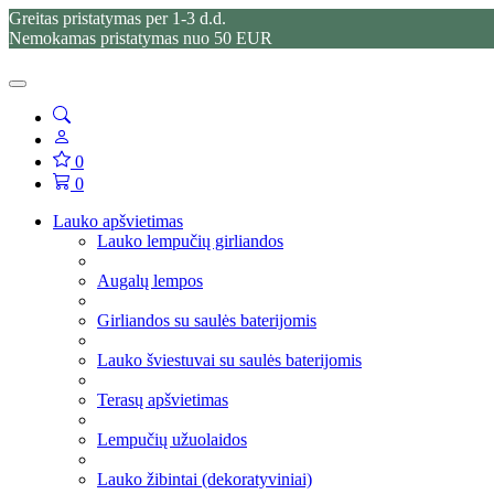
Greitas pristatymas per 1-3 d.d.
Nemokamas pristatymas nuo 50 EUR
0
0
Lauko apšvietimas
Lauko lempučių girliandos
Augalų lempos
Girliandos su saulės baterijomis
Lauko šviestuvai su saulės baterijomis
Terasų apšvietimas
Lempučių užuolaidos
Lauko žibintai (dekoratyviniai)